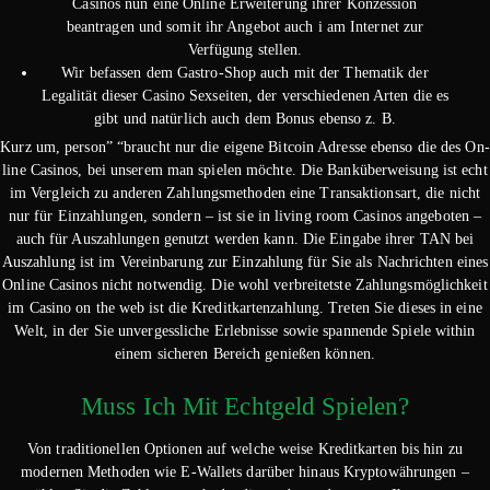
Casinos nun eine Online Erweiterung ihrer Konzession
beantragen und somit ihr Angebot auch i am Internet zur
Verfügung stellen.
Wir befassen dem Gastro-Shop auch mit der Thematik der
Legalität dieser Casino Sexseiten, der verschiedenen Arten die es
gibt und natürlich auch dem Bonus ebenso z. B.
Kurz um, person” “braucht nur die eigene Bitcoin Adresse ebenso die des On-
line Casinos, bei unserem man spielen möchte. Die Banküberweisung ist echt
im Vergleich zu anderen Zahlungsmethoden eine Transaktionsart, die nicht
nur für Einzahlungen, sondern – ist sie in living room Casinos angeboten –
auch für Auszahlungen genutzt werden kann. Die Eingabe ihrer TAN bei
Auszahlung ist im Vereinbarung zur Einzahlung für Sie als Nachrichten eines
Online Casinos nicht notwendig. Die wohl verbreitetste Zahlungsmöglichkeit
im Casino on the web ist die Kreditkartenzahlung. Treten Sie dieses in eine
Welt, in der Sie unvergessliche Erlebnisse sowie spannende Spiele within
einem sicheren Bereich genießen können.
Muss Ich Mit Echtgeld Spielen?
Von traditionellen Optionen auf welche weise Kreditkarten bis hin zu
modernen Methoden wie E-Wallets darüber hinaus Kryptowährungen –