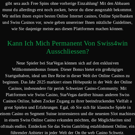
gibt sera auch Free Spins ohne vorherige Einzahlung! Mit den Abbauen
musst du allerdings erst noch zocken, bevor du diese ausgezahlt bekommst.
Wir stellen ihnen expire besten Online Internet casinos, Online Spielbanken
und Swiss Casinos vor, sowie geben unsereiner Ihnen nützliche Guidelines,
wie Sie dasjenige meiste aus diesen Plattformen machen können.
Kann Ich Mich Permanent Von Swiss4win
Ausschliessen?
Neue Spieler bei StarVegas können sich auf den exklusiven
Willkommensbonus freuen. Dieser Bonus bietet ein großzügiges
Startguthaben, ideal um Ihre Reise in dieser Welt der Online Casinos zu
beginnen. Das Jahr 2025 markiert einen Höhepunkt in der Welt der Online
Casinos, insbesondere für perish Schweizer Casino-Community. Mit
Plattformen wie Swiss Casino, StarVegas darüber hinaus anderen Swiss
Casinos Online, haben Zocker Zugang zu ihrer beeindruckenden Vielfalt a
great Spielen und Erfahrungen. Egal, ob Sie sich für klassische Spiele in
einem Casino en Segment Suisse interessieren und die neuesten Slot machines
in einem Swiss Online Casino erkunden möchten, die Möglichkeiten sind
oftmals endlos. Entdecken Sie das Swiss Gambling establishment Online, ein
führender Anbieter in jeder Welt der On the web Casino Schweiz.