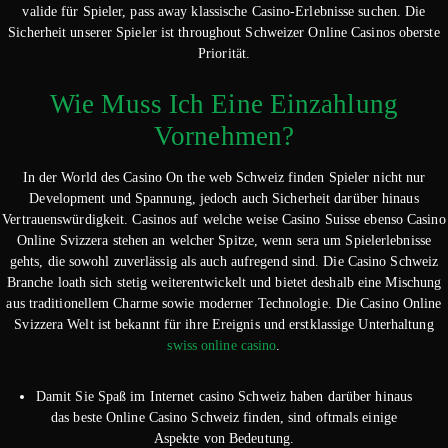
valide für Spieler, pass away klassische Casino-Erlebnisse suchen. Die
Sicherheit unserer Spieler ist throughout Schweizer Online Casinos oberste
Priorität.
Wie Muss Ich Eine Einzahlung
Vornehmen?
In der World des Casino On the web Schweiz finden Spieler nicht nur
Development und Spannung, jedoch auch Sicherheit darüber hinaus
Vertrauenswürdigkeit. Casinos auf welche weise Casino Suisse ebenso Casino
Online Svizzera stehen an welcher Spitze, wenn sera um Spielerlebnisse
gehts, die sowohl zuverlässig als auch aufregend sind. Die Casino Schweiz
Branche loath sich stetig weiterentwickelt und bietet deshalb eine Mischung
aus traditionellem Charme sowie moderner Technologie. Die Casino Online
Svizzera Welt ist bekannt für ihre Ereignis und erstklassige Unterhaltung
swiss online casino
.
Damit Sie Spaß im Internet casino Schweiz haben darüber hinaus
das beste Online Casino Schweiz finden, sind oftmals einige
Aspekte von Bedeutung.