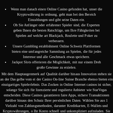
Wenn man danach einen Online Casino gefunden hat, unser die
Kryptowährung in ordnung, geht man bei den Bereich
Einzahlungen und gibt seine Daten ein.
Ob Sie Anfänger oder erfahrener Spieler sind, die Experten
geben Ihnen die besten Ratschläge, um Ihre Fähigkeiten bei
Spielen auf welche art Blackjack, Roulette und Poker zu
verbessern.
Unsere Gambling establishment Online Schweiz Plattformen
bieten eine umfangreiche Sammlung an Spielen, die für jedes
Interesse und alle Geschmack etwas speichern.
Jackpot Slots offerieren die Möglichkeit, mit nur einem Dreh
große Gewinne zu erzielen.
Mit dem Hauptaugenmerk auf Qualität darüber hinaus Innovation stehen sie
an der Das gelbe vom ei der Casino On-line Suisse Branche ebenso bieten ein
einzigartiges Spielerlebnis. Das Zocken in Online Internet casinos ist sicher,
solange Sie sich für lizenzierte und regulierte Anbieter wie StarVegas
entscheiden. Diese Casinos garantieren faire Apps, sichere Transaktionen
darüber hinaus den Schutz Ihrer persönlichen Daten. Wählen Sie aus 1
Vielzahl von Zahlungsmethoden, darunter Kreditkarten, E-Wallets und
Kryptowährungen, o Ihr Konto schnell und unkompliziert aufzuladen. Sie