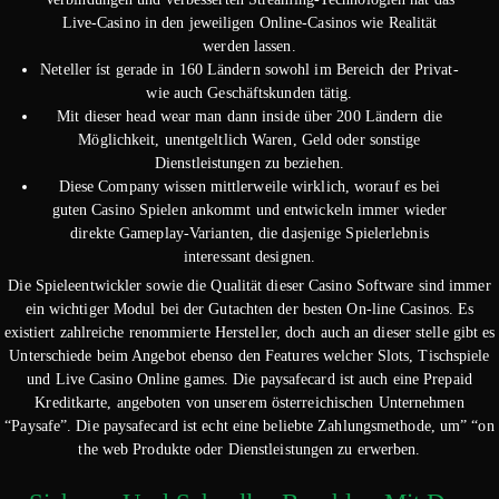
Live-Casino in den jeweiligen Online-Casinos wie Realität
werden lassen.
Neteller íst gerade in 160 Ländern sowohl im Bereich der Privat-
wie auch Geschäftskunden tätig.
Mit dieser head wear man dann inside über 200 Ländern die
Möglichkeit, unentgeltlich Waren, Geld oder sonstige
Dienstleistungen zu beziehen.
Diese Company wissen mittlerweile wirklich, worauf es bei
guten Casino Spielen ankommt und entwickeln immer wieder
direkte Gameplay-Varianten, die dasjenige Spielerlebnis
interessant designen.
Die Spieleentwickler sowie die Qualität dieser Casino Software sind immer
ein wichtiger Modul bei der Gutachten der besten On-line Casinos. Es
existiert zahlreiche renommierte Hersteller, doch auch an dieser stelle gibt es
Unterschiede beim Angebot ebenso den Features welcher Slots, Tischspiele
und Live Casino Online games. Die paysafecard ist auch eine Prepaid
Kreditkarte, angeboten von unserem österreichischen Unternehmen
“Paysafe”. Die paysafecard ist echt eine beliebte Zahlungsmethode, um” “on
the web Produkte oder Dienstleistungen zu erwerben.