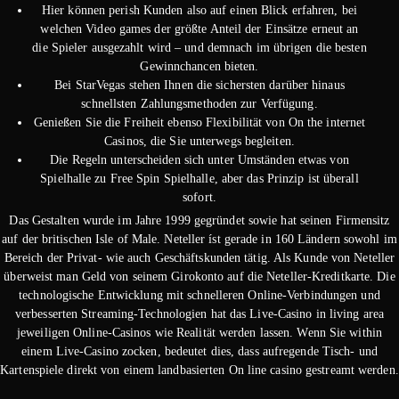
Hier können perish Kunden also auf einen Blick erfahren, bei
welchen Video games der größte Anteil der Einsätze erneut an
die Spieler ausgezahlt wird – und demnach im übrigen die besten
Gewinnchancen bieten.
Bei StarVegas stehen Ihnen die sichersten darüber hinaus
schnellsten Zahlungsmethoden zur Verfügung.
Genießen Sie die Freiheit ebenso Flexibilität von On the internet
Casinos, die Sie unterwegs begleiten.
Die Regeln unterscheiden sich unter Umständen etwas von
Spielhalle zu Free Spin Spielhalle, aber das Prinzip ist überall
sofort.
Das Gestalten wurde im Jahre 1999 gegründet sowie hat seinen Firmensitz
auf der britischen Isle of Male. Neteller íst gerade in 160 Ländern sowohl im
Bereich der Privat- wie auch Geschäftskunden tätig. Als Kunde von Neteller
überweist man Geld von seinem Girokonto auf die Neteller-Kreditkarte. Die
technologische Entwicklung mit schnelleren Online-Verbindungen und
verbesserten Streaming-Technologien hat das Live-Casino in living area
jeweiligen Online-Casinos wie Realität werden lassen. Wenn Sie within
einem Live-Casino zocken, bedeutet dies, dass aufregende Tisch- und
Kartenspiele direkt von einem landbasierten On line casino gestreamt werden.