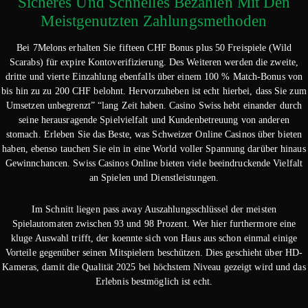
Sicheres Und Schnelles Bezahlen Mit Den
Meistgenutzten Zahlungsmethoden
Bei 7Melons erhalten Sie fifteen CHF Bonus plus 50 Freispiele (Wild
Scarabs) für expire Kontoverifizierung. Des Weiteren werden die zweite,
dritte und vierte Einzahlung ebenfalls über einem 100 % Match-Bonus von
bis hin zu zu 200 CHF belohnt. Hervorzuheben ist echt hierbei, dass Sie zum
Umsetzen unbegrenzt” “lang Zeit haben. Casino Swiss hebt einander durch
seine herausragende Spielvielfalt und Kundenbetreuung von anderen
stomach. Erleben Sie das Beste, was Schweizer Online Casinos über bieten
haben, ebenso tauchen Sie ein in eine World voller Spannung darüber hinaus
Gewinnchancen. Swiss Casinos Online bieten viele beeindruckende Vielfalt
an Spielen und Dienstleistungen.
Im Schnitt liegen pass away Auszahlungsschlüssel der meisten
Spielautomaten zwischen 93 und 98 Prozent. Wer hier furthermore eine
kluge Auswahl trifft, der koennte sich von Haus aus schon einmal einige
Vorteile gegenüber seinen Mitspielern beschützen. Dies geschieht über HD-
Kameras, damit die Qualität 2025 bei höchstem Niveau gezeigt wird und das
Erlebnis bestmöglich ist echt.