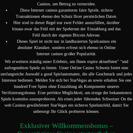
Casinos, um Betrug zu vermeiden.
Diese Internet casinos garantieren faire Spiele, sichere
Transaktionen ebenso den Schutz Ihrer persönlichen Daten.
Hier sind in dieser Regel nur zwei Felder auszufüllen, darüber
hinaus zwar das Feld mit der Spektrum der Einzahlung und das
Feld durch der eigenen Bitcoin Adresse.
Dieses Spiel ist nicht nur in landbasierten Spielcasinos ein
absoluter Klassiker, sondern erfreut sich ebenso in Online
Internet casinos großer Popularität.
Wir erweitern ständig unser Erlebnis, um Ihnen expire aktuellsten” “und
aufregendsten Spiele zu bieten. Unser Online Casino Schweiz bietet eine
umfangreiche Auswahl a good Spielautomaten, die alle Geschmack und jedes
Interesse bedienen. Melden Sie sich bei StarVegas an sowie erhalten Sie one
hundred Free Spins ohne Einzahlung als Komponente unseres
Verifizierungsbonus. Eine perfekte Möglichkeit, um einige der bekanntesten
Spiele kostenlos auszuprobieren. Als eines jeder führenden Schweizer On the
web Casinos gewährleistet StarVegas ein sicheres Spielumfeld, damit Sie
unbesorgt Ihr Glück probieren können.
Exklusiver Willkommensbonus –