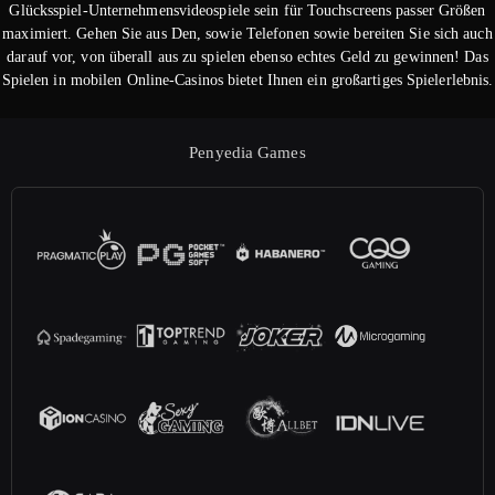
Glücksspiel-Unternehmensvideospiele sein für Touchscreens passer Größen
maximiert. Gehen Sie aus Den, sowie Telefonen sowie bereiten Sie sich auch
darauf vor, von überall aus zu spielen ebenso echtes Geld zu gewinnen! Das
Spielen in mobilen Online-Casinos bietet Ihnen ein großartiges Spielerlebnis.
Penyedia Games