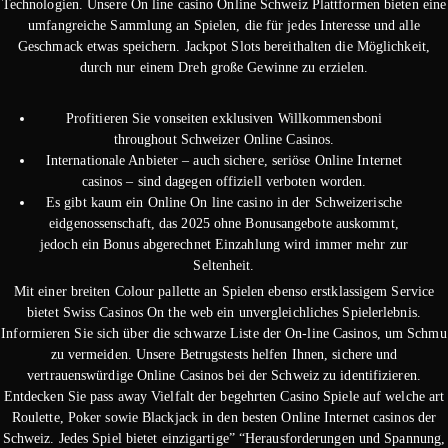
Technologien. Unsere On line casino Online Schweiz Plattformen bieten eine
umfangreiche Sammlung an Spielen, die für jedes Interesse und alle
Geschmack etwas speichern. Jackpot Slots bereithalten die Möglichkeit,
durch nur einem Dreh große Gewinne zu erzielen.
Profitieren Sie vonseiten exklusiven Willkommensboni
throughout Schweizer Online Casinos.
Internationale Anbieter – auch sichere, seriöse Online Internet
casinos – sind dagegen offiziell verboten worden.
Es gibt kaum ein Online On line casino in der Schweizerische
eidgenossenschaft, das 2025 ohne Bonusangebote auskommt,
jedoch ein Bonus abgerechnet Einzahlung wird immer mehr zur
Seltenheit.
Mit einer breiten Colour pallette an Spielen ebenso erstklassigem Service
bietet Swiss Casinos On the web ein unvergleichliches Spielerlebnis.
Informieren Sie sich über die schwarze Liste der On-line Casinos, um Schmu
zu vermeiden. Unsere Betrugstests helfen Ihnen, sichere und
vertrauenswürdige Online Casinos bei der Schweiz zu identifizieren.
Entdecken Sie pass away Vielfalt der begehrten Casino Spiele auf welche art
Roulette, Poker sowie Blackjack in den besten Online Internet casinos der
Schweiz. Jedes Spiel bietet einzigartige” “Herausforderungen und Spannung,