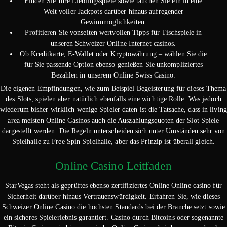
Finden Sie Ihre Lieblingsspiele sowie tauchen Sie ein in eine
Welt voller Jackpots darüber hinaus aufregender
Gewinnmöglichkeiten.
Profitieren Sie vonseiten wertvollen Tipps für Tischspiele in
unseren Schweizer Online Internet casinos.
Ob Kreditkarte, E-Wallet oder Kryptowährung – wählen Sie die
für Sie passende Option ebenso genießen Sie unkompliziertes
Bezahlen in unserem Online Swiss Casino.
Die eigenen Empfindungen, wie zum Beispiel Begeisterung für dieses Thema
des Slots, spielen aber natürlich ebenfalls eine wichtige Rolle. Was jedoch
wiederum bisher wirklich wenige Spieler daten ist die Tatsache, dass in living
area meisten Online Casinos auch die Auszahlungsquoten der Slot Spiele
dargestellt werden. Die Regeln unterscheiden sich unter Umständen sehr von
Spielhalle zu Free Spin Spielhalle, aber das Prinzip ist überall gleich.
Online Casino Leitfaden
StarVegas steht als geprüftes ebenso zertifiziertes Online Online casino für
Sicherheit darüber hinaus Vertrauenswürdigkeit. Erfahren Sie, wie dieses
Schweizer Online Casino die höchsten Standards bei der Branche setzt sowie
ein sicheres Spielerlebnis garantiert. Casino durch Bitcoins oder sogenannte