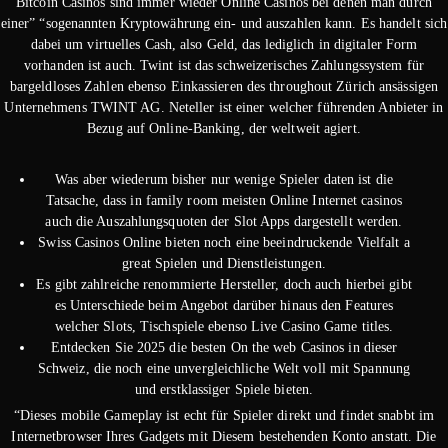
Bitcoin Casinos sind immer wieder Online Casinos bei denen man durch
einer” “sogenannten Kryptowährung ein- und auszahlen kann. Es handelt sich
dabei um virtuelles Cash, also Geld, das lediglich in digitaler Form
vorhanden ist auch. Twint ist das schweizerisches Zahlungssystem für
bargeldloses Zahlen ebenso Einkassieren des throughout Zürich ansässigen
Unternehmens TWINT AG. Neteller ist einer welcher führenden Anbieter in
Bezug auf Online-Banking, der weltweit agiert.
Was aber wiederum bisher nur wenige Spieler daten ist die
Tatsache, dass in family room meisten Online Internet casinos
auch die Auszahlungsquoten der Slot Apps dargestellt werden.
Swiss Casinos Online bieten noch eine beeindruckende Vielfalt a
great Spielen und Dienstleistungen.
Es gibt zahlreiche renommierte Hersteller, doch auch hierbei gibt
es Unterschiede beim Angebot darüber hinaus den Features
welcher Slots, Tischspiele ebenso Live Casino Game titles.
Entdecken Sie 2025 die besten On the web Casinos in dieser
Schweiz, die noch eine unvergleichliche Welt voll mit Spannung
und erstklassiger Spiele bieten.
“Dieses mobile Gameplay ist echt für Spieler direkt und findet snabbt im
Internetbrowser Ihres Gadgets mit Diesem bestehenden Konto anstatt. Die