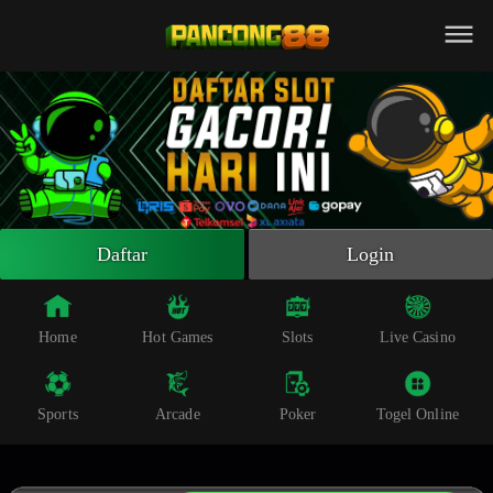
Beranda
Slot Online
Live Casino
Sportsbook
Arcade
Togel Online
Daftar
Login
Poker
Whatsapp
Home
Hot Games
Slots
Live Casino
Telegram
Sports
Arcade
Poker
Togel Online
Livechat