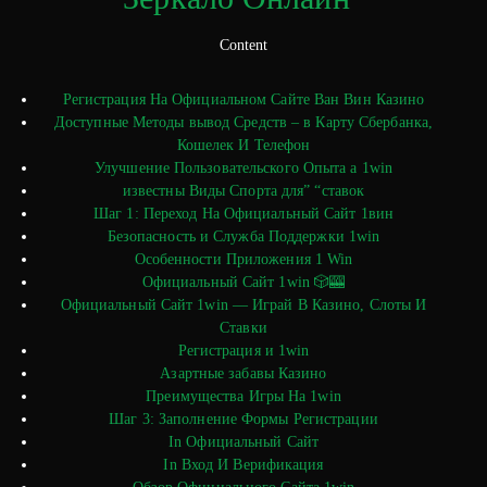
Content
Регистрация На Официальном Сайте Ван Вин Казино
Доступные Методы вывод Средств – в Карту Сбербанка,
Кошелек И Телефон
Улучшение Пользовательского Опыта а 1win
известны Виды Спорта для” “ставок
Шаг 1: П͏е͏реход͏ На Официальный Сайт 1вин
Безопасность и Служба Поддержки 1win
Особенности Приложения 1 Win
Официальный Сайт 1win 🎲🎰
Официальный Сайт 1win — Играй В Казино, Слоты И
Ставки
Регистрация и 1win
Азартные забавы Казино
Преимущества Игры На 1win
Шаг 3: Заполнение Формы Регистрации
In Официальный Сайт
In Вход И Верификация