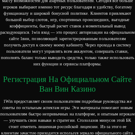
массу возможностей для азартных пользователей. Сегодня всё больше
игроков выбирают именно тот ресурс благодаря и удобству, богатому
функционалу и широкой бонусной политике. Клиентов привлекают
большой выбор слотов, игр, спортивных происшедших, выгодные
коэффициенты, быстрый расчет ставок а моментальный вывод
расходующихся. 1win вход — это процесс авторизации на официальном
сайте 1вин, позволяющий зарегистрированным пользователям
получить доступ к своему моему кабинету. Через прохода в систему
пользователи могут управлять всем аккаунтом, совершать ставки,
пополнять баланс только выводить средства, только также использовать
них функции и сервисы платформы.
Регистрация На Официальном Сайте
Ван Вин Казино
1Win предоставляет своим пользователям подробные руководства же
советы по остальным аспектам игры. Эти материалы помогают новым
пользователям быстро непривычных на платформе, и опытным игрокам
— улучшить свои навыки и стратегии. Стололазов минусов этой БК
стоит отметить лишенная российской лицензии. Из-за этого ее
клиентам зачастую приходится используя зеркало официального сайта.