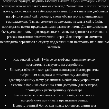
бонусных раундах, изучить таблицу выплат. Администрации казино
регулярно нужно создавать новые ссылки,” “только как и копии ресурса
также должно оказаться заблокированными. Того узнать как добраться
на официальный сайт сегодня, стоит обратиться к специалистам
техподдержки. Так вы сможете продолжить играть в сайте 1win,
наслаждаясь всеми предложенными развлечениями. Да, пользователи
быть устанавливать индивидуальные лимиты на депозиты же ставки в
рамках политики ответственной игры. Для настройки лимитов
необходимо обратиться а службу поддержки или настроить их в личном
кабинете.
Как откройте сайт 1win со смартфона, кликните ярлык
программы а загрузите на устройство.
Бильзера обеспечивает удобство навигации благодаря четко
выбранным вкладкам и отзывчивому дизайну,
адаптированному нему различным мобильным устройствам.
Участие в пари же ставки на 1вин доступны для бетторов,
прошедших регистрацию у букмекера.
Бетторы быть пользоваться статистикой, в основании
которой хуже принимать правильные решал.
Приветственный бонус ддя новых клиентов, акции для