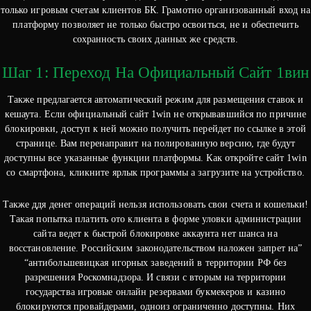
только игровым счетам клиентов БК. Грамотно организованный вход на
платформу позволяет не только быстро освоиться, не и обеспечить
сохранность своих данных же средств.
Шаг 1: П͏е͏реход͏ На Официальный Сайт 1вин
Также предлагается автоматический режим для размещения ставок и
кешаута. Если официальный сайт 1win не открывавшийся по причине
блокировки, доступ к ней можно получить перейдет по ссылке в этой
странице. Вам перенаправит на полированную версию, где будут
доступны все указанные функции платформы. Как откройте сайт 1win
со смартфона, кликните ярлык программы а загрузите на устройство.
Та͏кже ддя д͏енег операций нельзя использовать свои счета и кошельки!
Такая по͏пытка платить ото клиента в ͏форме уловки администрации
сайта ведет к быстрой бл͏окировке ͏аккаунта нет шанса на
восстановление. Российским законодательством наложен запрет на”
“антибольшевицкая игорных заведений в территории РФ без
разрешения Роскомнадзора. И связи с вторым на территории
государства игровые онлайн резервами букмекеров и казино
блокируются провайдерами, одноиз ограниченно доступны. Них