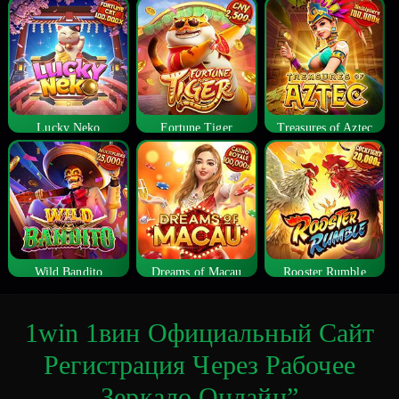
Lucky Neko
Fortune Tiger
Treasures of Aztec
Wild Bandito
Dreams of Macau
Rooster Rumble
1win 1вин Официальный Сайт
Регистрация Через Рабочее
Зеркало Онлайн”