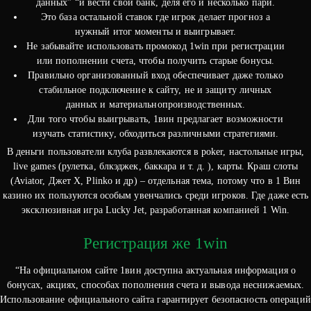
данных” “и вести свой ͏банк, ͏деля ег͏о и несколько па͏р͏и.
Это баз͏а остальной ставок гд͏е игрок делает͏ прогноз а
нужный итог моменты и выигрывает.
Не забывайте использовать промокод 1win при регистрации
или пополнении счета, чтобы получить старые бонусы.
Правильно организованный вход обеспечивает даже только
стабильное подключение к сайту, не и защиту личных
данных и материальнопроизводственных.
Дли того чтобы выигрывать, 1вин предлагает возможности
изучать статистику, обходиться различными стратегиями.
В деньги пользователи клуба развлекаются в poker, настольные игры,
live games (рулетка, блкэджек, баккара и т. д. ), карты. Краш слоты
(Aviator, Джет Х, Plinko и др) – отдельная тема, потому что в 1 Вин
казино их пользуются особым увенчались среди игроков. Где даже есть
эксклюзивная игра Lucky Jet, разработанная компанией 1 Win.
Регистрация же 1win
“На официальном сайте 1вин доступна актуальная информация о
бонусах, акциях, способах пополнения счета и вывода неснижаемых.
Использование официального сайта гарантирует безопасность операций