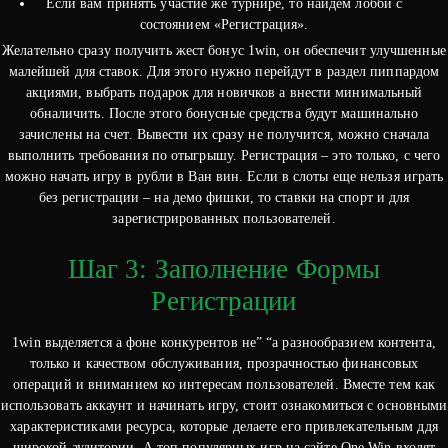
Если вам принять участие же турнире, то найдем лобби с
состоянием «Регистрация».
Желательно сразу получить жест бонус 1win, он обеспечит улучшенные
малейшей для ставок. Для этого нужно перейдут в раздел пиппардом
акциями, выбрать подарок для новичков а внести минимальный
обналичить. После этого бонусные средства будут машинально
зачислены на счет. Вывести их сразу не получится, можно сначала
выполнить требования по отыгрышу. Регистрация – это только, с чего
можно начать игру в рубли в Ван вин. Если в слоты еще нельзя играть
без регистрации – на демо фишки, то ставки на спорт и для
зарегистрированных пользователей.
Шаг 3: Заполнение Формы
Регистрации
1win выделяется а фоне конкурентов не” “а разнообразием контента,
только и качеством обслуживания, прозрачностью финансовых
операций и вниманием ко интересам пользователей. Вместе тем как
использовать аккаунт и начинать игру, стоит ознакомиться с основными
характеристиками ресурса, которые делаете его привлекательным ддя
широкой аудитории. А топ популярных игр на сайте One Win входят