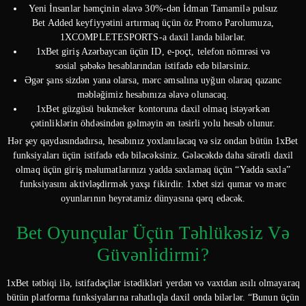
Yeni İnsanlar həmçinin əlavə 30%-dən İdman Tamamilə pulsuz
Bet Added keyfiyyətini artırmaq üçün öz Promo Parolumuza,
1XCOMPLETESPORTS-a daxil landa bilərlər.
1xBet giriş Azərbaycan üçün ID, e-poçt, telefon nömrəsi və
sosial şəbəkə hesablarından istifadə edə bilərsiniz.
Əgər şans sizdən yana olarsa, mərc əmsalına uyğun olaraq qazanc
məbləğimiz hesabınıza əlavə olunacaq.
1xBet güzgüsü bukmeker kontoruna daxil olmaq istəyərkən
çətinliklərin öhdəsindən gəlməyin ən təsirli yolu hesab olunur.
Hər şey qaydasındadırsa, hesabınız yoxlanılacaq və siz ondan bütün 1xBet
funksiyaları üçün istifadə edə biləcəksiniz. Gələcəkdə daha sürətli daxil
olmaq üçün giriş məlumatlarınızı yadda saxlamaq üçün “Yadda saxla”
funksiyasını aktivləşdirmək yaxşı fikirdir. 1xbet sizi qumar və mərc
oyunlarının heyrətamiz dünyasına qərq edəcək.
Bet Oyunçular Üçün Təhlükəsiz Və
Güvənlidirmi?
1xBet tətbiqi ilə, istifadəçilər istədikləri yerdən və vaxtdan asılı olmayaraq
bütün platforma funksiyalarına rahatlıqla daxil onda bilərlər. “Bunun üçün