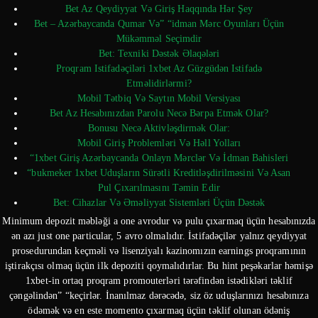
Bet Az Qeydiyyat Və Giriş Haqqında Hər Şey
Bet – Azərbaycanda Qumar Və” “idman Mərc Oyunları Üçün
Mükəmməl Seçimdir
Bet: Texniki Dəstək Əlaqələri
Proqram Istifadəçiləri 1xbet Az Güzgüdən Istifadə
Etməlidirlərmi?
Mobil Tətbiq Və Saytın Mobil Versiyası
Bet Az Hesabınızdan Parolu Necə Bərpa Etmək Olar?
Bonusu Necə Aktivləşdirmək Olar:
Mobil Giriş Problemləri Və Həll Yolları
“1xbet Giriş Azərbaycanda Onlayn Mərclər Və İdman Bahisleri
“bukmeker 1xbet Uduşların Sürətli Kreditləşdirilməsini Və Asan
Pul Çıxarılmasını Təmin Edir
Bet: Cihazlar Və Əməliyyat Sistemləri Üçün Dəstək
Minimum depozit məbləği a one avrodur və pulu çıxarmaq üçün hesabınızda
ən azı just one particular, 5 avro olmalıdır. İstifadəçilər yalnız qeydiyyat
prosedurundan keçməli və lisenziyalı kazinomızın earnings proqramının
iştirakçısı olmaq üçün ilk depoziti qoymalıdırlar. Bu hint peşəkarlar həmişə
1xbet-in ortaq proqram promouterləri tərəfindən istədikləri təklif
çəngəlindən” “keçirlər. İnanılmaz dərəcədə, siz öz uduşlarınızı hesabınıza
ödəmək və en este momento çıxarmaq üçün təklif olunan ödəniş