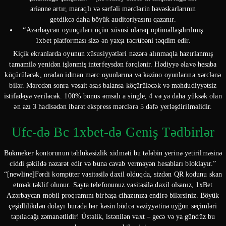
arianne artır, maraqlı və sərfəli mərclərin həvəskarlarının
getdikcə daha böyük auditoriyasını qazanır.
“Azərbaycan oyunçuları üçün xüsusi olaraq optimallaşdırılmış
1xbet platforması sizə ən yaxşı təcrübəni təqdim edir.
Kiçik ekranlarda oyunun xüsusiyyətləri nəzərə alınmaqla hazırlanmış
tamamilə yenidən işlənmiş interfeysdən fərqlənir. Hədiyyə əlavə hesaba
köçürüləcək, oradan idman mərc oyunlarına və kazino oyunlarına xərclənə
bilər. Mərcdən sonra vəsait əsas balansa köçürüləcək və məhdudiyyətsiz
istifadəyə veriləcək. 100% bonus əmsalı a single, 4 və ya daha yüksək olan
ən azı 3 hadisədən ibarət ekspress mərclərə 5 dəfə yerləşdirilməlidir.
Ufc-də Bc 1xbet-də Geniş Tədbirlər
Bukmeker kontorunun təhlükəsizlik xidməti bu tələbin yerinə yetirilməsinə
ciddi şəkildə nəzarət edir və buna cavab verməyən hesabları bloklayır.”
“[newline]Fərdi kompüter vasitəsilə daxil olduqda, sizdən QR kodunu skan
etmək təklif olunur. Sayta telefonunuz vasitəsilə daxil olsanız, 1xBet
Azərbaycan mobil proqramını birbaşa cihazınıza endirə bilərsiniz. Böyük
çeşidlilikdən dolayı burada hər kəsin büdcə vəziyyətinə uyğun seçimləri
tapılacağı zəmanətlidir! Üstəlik, istənilən vaxt – gecə və ya gündüz bu