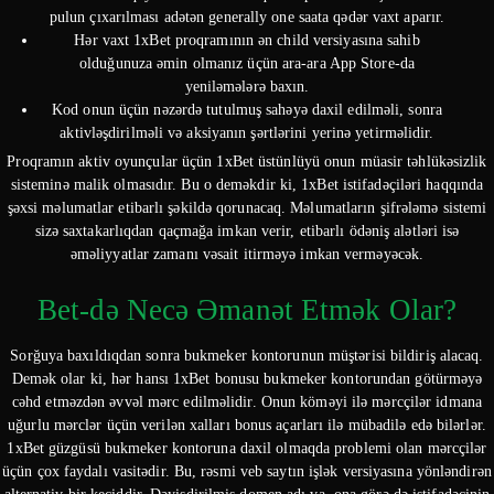
pulun çıxarılması adətən generally one saata qədər vaxt aparır.
Hər vaxt 1xBet proqramının ən child versiyasına sahib
olduğunuza əmin olmanız üçün ara-ara App Store-da
yeniləmələrə baxın.
Kod onun üçün nəzərdə tutulmuş sahəyə daxil edilməli, sonra
aktivləşdirilməli və aksiyanın şərtlərini yerinə yetirməlidir.
Proqramın aktiv oyunçular üçün 1xBet üstünlüyü onun müasir təhlükəsizlik
sisteminə malik olmasıdır. Bu o deməkdir ki, 1xBet istifadəçiləri haqqında
şəxsi məlumatlar etibarlı şəkildə qorunacaq. Məlumatların şifrələmə sistemi
sizə saxtakarlıqdan qaçmağa imkan verir, etibarlı ödəniş alətləri isə
əməliyyatlar zamanı vəsait itirməyə imkan verməyəcək.
Bet-də Necə Əmanət Etmək Olar?
Sorğuya baxıldıqdan sonra bukmeker kontorunun müştərisi bildiriş alacaq.
Demək olar ki, hər hansı 1xBet bonusu bukmeker kontorundan götürməyə
cəhd etməzdən əvvəl mərc edilməlidir. Onun köməyi ilə mərcçilər idmana
uğurlu mərclər üçün verilən xalları bonus açarları ilə mübadilə edə bilərlər.
1xBet güzgüsü bukmeker kontoruna daxil olmaqda problemi olan mərcçilər
üçün çox faydalı vasitədir. Bu, rəsmi veb saytın işlək versiyasına yönləndirən