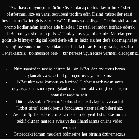
“Azərbaycan oyunçuları üçün xüsusi olaraq optimallaşdırılmış 1xbet
platforması sizə ən yaxşı təcrübəni təqdim edir. Daimi müştərilər şəxsi
hesablarına 1xBet giriş edərək və” ““Bonus və hədiyyələr” bölməsini açaraq
promo kodlarından istifadə edə bilərlər. Siz trial rejimdən istifadə edərək
1xBet onlayn slotlarını pulsuz” “onlayn oynaya bilərsiniz. Mərclər geri
götürülə bilməyən digital kreditlərlə edilir, lakin siz hər dəfə slot maşını işə
saldığınız zaman onlar yenidən qəbul edilə bilər. Buna görə də, əvvəlcə
“Təhlükəsizlik” bölməsində belə” “bir hərəkət üçün icazə verməli olacaqsınız.
Nümunənizdən təsdiq edirəm ki, siz 1xBet-dən Aviatoru bəzən
əyləncəli və ya actual pul üçün oynaya bilərsiniz.
1xBet ukmeker kontoru və kazino” “1xbet Azərbaycan saytı
qeydiyyatdan sonra yeni gələnlər və daimi aktiv müştərilər üçün
bonuslar təqdim edir.
Bütün aksiyaları “Promo” bölməsində aktivləşdirə və dərhal
“1xbet giriş” edərək bonus fondunuza nəzər salón bilərsiniz.
Aviator Spribe sobre por en a respeito de yeni 1xBet Casino-da
təklif olunan maraqlı aviasiyadan ilhamlanmış online video
oyundur.
Tətbiqdəki idman mərcləri bölməsinə hər birinin özünəməxsus