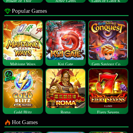
Power of Thor Megaways
Aztec Gems
Gates of Gatot Kaca
Popular Games
Mahjong Ways
Koi Gate
Gem Saviour Conquest
Gold Blitz
Roma
Fiery Sevens
Hot Games