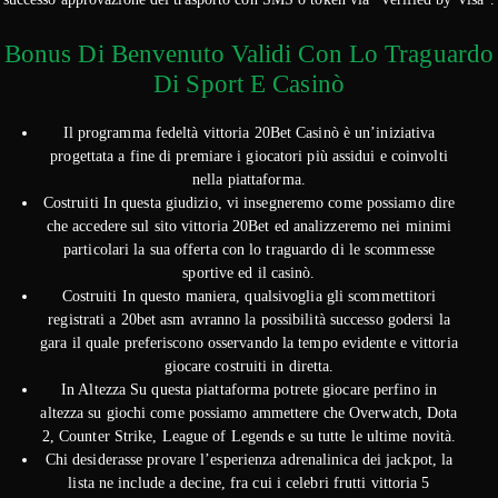
Bonus Di Benvenuto Validi Con Lo Traguardo
Di Sport E Casinò
Il programma fedeltà vittoria 20Bet Casinò è un’iniziativa
progettata a fine di premiare i giocatori più assidui e coinvolti
nella piattaforma.
Costruiti In questa giudizio, vi insegneremo come possiamo dire
che accedere sul sito vittoria 20Bet ed analizzeremo nei minimi
particolari la sua offerta con lo traguardo di le scommesse
sportive ed il casinò.
Costruiti In questo maniera, qualsivoglia gli scommettitori
registrati a 20bet asm avranno la possibilità successo godersi la
gara il quale preferiscono osservando la tempo evidente e vittoria
giocare costruiti in diretta.
In Altezza Su questa piattaforma potrete giocare perfino in
altezza su giochi come possiamo ammettere che Overwatch, Dota
2, Counter Strike, League of Legends e su tutte le ultime novità.
Chi desiderasse provare l’esperienza adrenalinica dei jackpot, la
lista ne include a decine, fra cui i celebri frutti vittoria 5