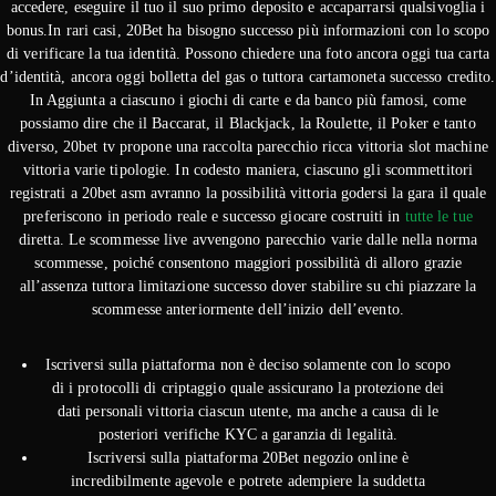
accedere, eseguire il tuo il suo primo deposito e accaparrarsi qualsivoglia i
bonus.In rari casi, 20Bet ha bisogno successo più informazioni con lo scopo
di verificare la tua identità. Possono chiedere una foto ancora oggi tua carta
d’identità, ancora oggi bolletta del gas o tuttora cartamoneta successo credito.
In Aggiunta a ciascuno i giochi di carte e da banco più famosi, come
possiamo dire che il Baccarat, il Blackjack, la Roulette, il Poker e tanto
diverso, 20bet tv propone una raccolta parecchio ricca vittoria slot machine
vittoria varie tipologie. In codesto maniera, ciascuno gli scommettitori
registrati a 20bet asm avranno la possibilità vittoria godersi la gara il quale
preferiscono in periodo reale e successo giocare costruiti in
tutte le tue
diretta. Le scommesse live avvengono parecchio varie dalle nella norma
scommesse, poiché consentono maggiori possibilità di alloro grazie
all’assenza tuttora limitazione successo dover stabilire su chi piazzare la
scommesse anteriormente dell’inizio dell’evento.
Iscriversi sulla piattaforma non è deciso solamente con lo scopo
di i protocolli di criptaggio quale assicurano la protezione dei
dati personali vittoria ciascun utente, ma anche a causa di le
posteriori verifiche KYC a garanzia di legalità.
Iscriversi sulla piattaforma 20Bet negozio online è
incredibilmente agevole e potrete adempiere la suddetta