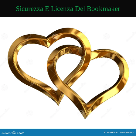
Sicurezza E Licenza Del Bookmaker