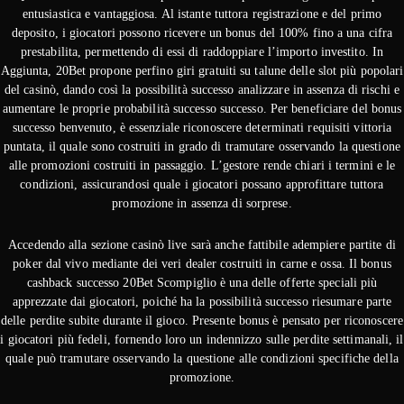
entusiastica e vantaggiosa. Al istante tuttora registrazione e del primo
deposito, i giocatori possono ricevere un bonus del 100% fino a una cifra
prestabilita, permettendo di essi di raddoppiare l’importo investito. In
Aggiunta, 20Bet propone perfino giri gratuiti su talune delle slot più popolari
del casinò, dando così la possibilità successo analizzare in assenza di rischi e
aumentare le proprie probabilità successo successo. Per beneficiare del bonus
successo benvenuto, è essenziale riconoscere determinati requisiti vittoria
puntata, il quale sono costruiti in grado di tramutare osservando la questione
alle promozioni costruiti in passaggio. L’gestore rende chiari i termini e le
condizioni, assicurandosi quale i giocatori possano approfittare tuttora
promozione in assenza di sorprese.
Accedendo alla sezione casinò live sarà anche fattibile adempiere partite di
poker dal vivo mediante dei veri dealer costruiti in carne e ossa. Il bonus
cashback successo 20Bet Scompiglio è una delle offerte speciali più
apprezzate dai giocatori, poiché ha la possibilità successo riesumare parte
delle perdite subite durante il gioco. Presente bonus è pensato per riconoscere
i giocatori più fedeli, fornendo loro un indennizzo sulle perdite settimanali, il
quale può tramutare osservando la questione alle condizioni specifiche della
promozione.