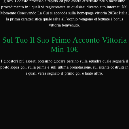
gioco. Codesto processo è rapido ed puo essere effettuato nello medesimo
procedimento in i quali vi registrereste su qualsiasi diverso sito internet. Nel
Momento Osservando La Cui si approda sulla homepage vittoria 20Bet Italia,
la prima caratteristica quale salta all’occhio vengono effettuate i bonus
vittoria benvenuto.
Sul Tuo Il Suo Primo Acconto Vittoria
Min 10€
I giocatori più esperti potranno giocare persino sulla squadra quale segnerà il
posto sopra gol, sulla prima e sull’ultima prenotazione, sul istante costruiti in
i quali verrà segnato il primo gol e tanto altro.