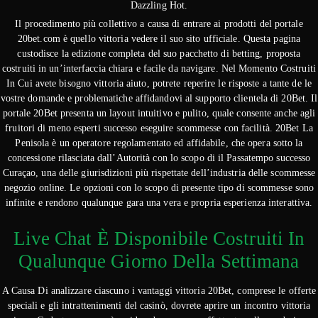
Dazzling Hot.
Il procedimento più collettivo a causa di entrare ai prodotti del portale
20bet.com è quello vittoria vedere il suo sito ufficiale. Questa pagina
custodisce la edizione completa del suo pacchetto di betting, proposta
costruiti in un’interfaccia chiara e facile da navigare. Nel Momento Costruiti
In Cui avete bisogno vittoria aiuto, potrete reperire le risposte a tante de le
vostre domande e problematiche affidandovi al supporto clientela di 20Bet. Il
portale 20Bet presenta un layout intuitivo e pulito, quale consente anche agli
fruitori di meno esperti successo eseguire scommesse con facilità. 20Bet La
Penisola è un operatore regolamentato ed affidabile, che opera sotto la
concessione rilasciata dall’Autorità con lo scopo di il Passatempo successo
Curaçao, una delle giurisdizioni più rispettate dell’industria delle scommesse
negozio online. Le opzioni con lo scopo di presente tipo di scommesse sono
infinite e rendono qualunque gara una vera e propria esperienza interattiva.
Live Chat È Disponibile Costruiti In
Qualunque Giorno Della Settimana
A Causa Di analizzare ciascuno i vantaggi vittoria 20Bet, comprese le offerte
speciali e gli intrattenimenti del casinò, dovrete aprire un incontro vittoria