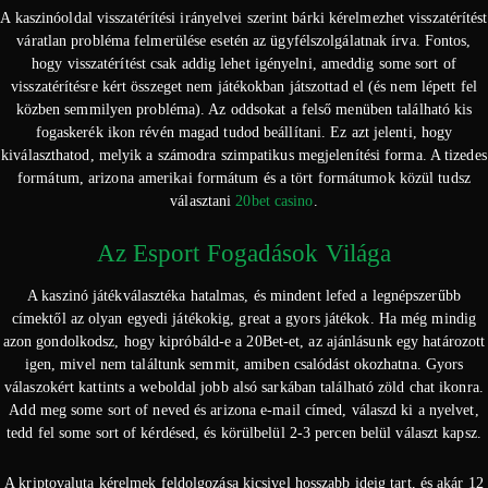
A kaszinóoldal visszatérítési irányelvei szerint bárki kérelmezhet visszatérítést
váratlan probléma felmerülése esetén az ügyfélszolgálatnak írva. Fontos,
hogy visszatérítést csak addig lehet igényelni, ameddig some sort of
visszatérítésre kért összeget nem játékokban játszottad el (és nem lépett fel
közben semmilyen probléma). Az oddsokat a felső menüben található kis
fogaskerék ikon révén magad tudod beállítani. Ez azt jelenti, hogy
kiválaszthatod, melyik a számodra szimpatikus megjelenítési forma. A tizedes
formátum, arizona amerikai formátum és a tört formátumok közül tudsz
választani
20bet casino
.
Az Esport Fogadások Világa
A kaszinó játékválasztéka hatalmas, és mindent lefed a legnépszerűbb
címektől az olyan egyedi játékokig, great a gyors játékok. Ha még mindig
azon gondolkodsz, hogy kipróbáld-e a 20Bet-et, az ajánlásunk egy határozott
igen, mivel nem találtunk semmit, amiben csalódást okozhatna. Gyors
válaszokért kattints a weboldal jobb alsó sarkában található zöld chat ikonra.
Add meg some sort of neved és arizona e-mail címed, válaszd ki a nyelvet,
tedd fel some sort of kérdésed, és körülbelül 2-3 percen belül választ kapsz.
A kriptovaluta kérelmek feldolgozása kicsivel hosszabb ideig tart, és akár 12