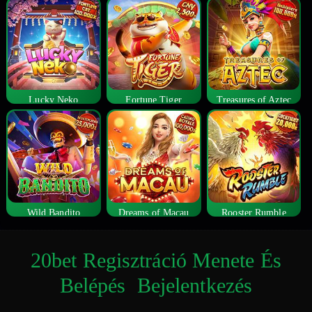
Lucky Neko
Fortune Tiger
Treasures of Aztec
Wild Bandito
Dreams of Macau
Rooster Rumble
20bet Regisztráció Menete És
Belépés ️ Bejelentkezés