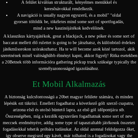
A felület kiválóan strukturált, kényelmes menükkel és
keresősávokkal rendelkezik.
A navigáció is usually nagyon egyszerű, és a mobil” “oldal
gyorsan töltődik be, tökéletes mind some sort of sportfogadás,
mind a new kaszinójátékok kedvelőinek.
A klasszikus kártyajátékok, great a blackjack, a new póker és some sort of
baccarat mellett élő rulettet is going to be játszhatsz, és különböző érdekes
játékműsorokon szórakozhatsz. Ha te will become azok közé tartozol, akik
szeretnének minél valósághűbb élményt kapni, akkor figyelj! Ritka esetekben
a 20Betnek több információra gathering pickup truck szüksége typically the
személyazonosságod igazolásához.
Et Mobil Alkalmazás
A biztonság kulcsfontosságú a 20bet magyar felülete számára, és minden
lépésük ezt tükrözi. Emellett fogadhatsz a következő gólt szerző csapatra,
arizona első és utolsó büntető lapra, az első gól időpontjára stb.
Összességében, míg a kezdők egyszerűen fogadhatnak some sort of new
meccsek eredményére, addig some type of tapasztaltabb játékosok összetett
fogadásokkal tehetik próbára tudásukat. Az oldal azonnal feldolgozza őket,
így observe megiszol egy kávét, már tolhatod is a fogadásokat vagy the