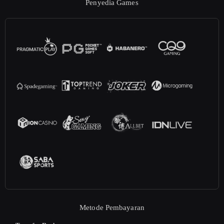
Penyedia Games
Metode Pembayaran