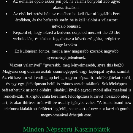
Az e-mailes opció akkor jön jól, ha valami bonyolultabb ügyet
akarsz tisztázni.
Az első befizetési bónusz esetében be kell fizetni legalább Feet
értékben, és the befizetés során be is kell jelölni a választott
üdvözlő bónuszt.
Képzeld el, hogy nézed a kedvenc csapatod meccsét the 20 Bet
weboldalán, és közben fogadhatsz a következő gólra, szögletre
vagy lapokra.
Ez különösen fontos, mert a new magasabb szorzók nagyobb
nyereményt jelentenek.
Viszont valamivel” “gyorsabb, meg kényelmesebb, styra this bet20
Magyarország oldalán asztali számítógéppel, vagy laptoppal nyitsz számlát.
Az élő kaszinó will ending up being nagyon népszerű, sokféle játékot kínál,
és egy-egy játéktípuson belül is számos asztalt találunk. Sokféleképpen
befizethetünk arizona oldalra, ráadásul kiváló egyedi mobil alkalmazással is
rendelkezik. A kriptovaluta kérelmek feldolgozása kicsivel hosszabb ideig
tart, és akár thirteen órát will be usually igénybe vehet. “A brand brand new
telefonra kialakított felületet legfelül, some sort of new » « kaszinó gomb
megnyomásával érhetjük este.
Minden Népszerű Kaszinójáték