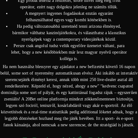
Egy próbát tehetsz a felülettel, sobre mivel még elég friss
operátor, ezért nagy dolgokra jelenleg ne számíts tőlük.
A megnyert ingyenes fogadásokat ezután egyaránt
felhasználhatod egyes vagy kombi kötésekben is.
Ha pedig változatosabbá szeretnéd tenni arizona élményed,
bármikor válthatsz kaszinójátékokra, és választhatsz a klasszikus
nyerőgépek vagy a contemporary videojátékok közül.
Persze csak angolul tudsz velük egyelőre üzenetet váltani, para
lehet, hogy a new későbbiekben már lesz magyar nyelvű operátor
kolléga is.
Ha nem használsz blessyrer egy ajánlatot a new befizetést követő 16 napon
belül, some sort of nyeremény automatikusan elvész. Aki inkább az interaktív
szerencsejáték élményt keresi, annak több mint 250 live-dealer asztal áll
rendelkezésre. Képzeld el, hogy nézed, ahogy a new” “kedvenc csapatod
dominálja some sort of pályát, és egy kattintással fogadsz rájuk – egyszerűen
zseniális! A 20Bet online platformja mindezt zökkenőmentesen biztosítja,
legyen szó fociról, teniszről, kosárlabdáról vagy akár e-sportról. Az élő
közvetítések és a real-time statisztikák pedig additional löketet adnak, hogy a
legjobb döntéseket hozhasd meg the játék hevében. Itt a sport- és e-sport
fanok kánaánja, ahol nemcsak a new szerencse, de the stratégiád is játszik.