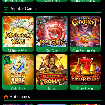
Power of Thor Megaways
Aztec Gems
Gates of Gatot Kaca
Popular Games
Mahjong Ways
Koi Gate
Gem Saviour Conquest
Gold Blitz
Roma
Fiery Sevens
Hot Games