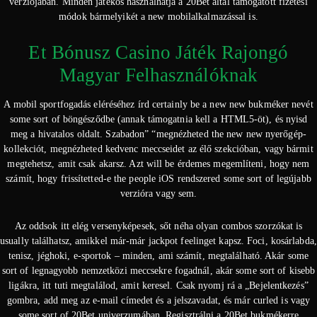
verziójában. Minden játékos használhatja a 20Bet által támogatott fizetési
módok bármelyikét a new mobilalkalmazással is.
Et Bónusz Casino Játék Rajongó
Magyar Felhasználóknak
A mobil sportfogadás eléréséhez írd certainly be a new new bukméker nevét
some sort of böngésződbe (annak támogatnia kell a HTML5-öt), és nyisd
meg a hivatalos oldalt. Szabadon” “megnézheted the new new nyerőgép-
kollekciót, megnézheted kedvenc meccseidet az élő szekcióban, vagy bármit
megtehetsz, amit csak akarsz. Azt will be érdemes megemlíteni, hogy nem
számít, hogy frissítetted-e the people iOS rendszered some sort of legújabb
verzióra vagy sem.
Az oddsok itt elég versenyképesek, sőt néha olyan combos szorzókat is
usually találhatsz, amikkel már-már jackpot feelinget kapsz. Foci, kosárlabda,
tenisz, jéghoki, e-sportok – minden, ami számít, megtalálható. Akár some
sort of legnagyobb nemzetközi meccsekre fogadnál, akár some sort of kisebb
ligákra, itt tuti megtalálod, amit keresel. Csak nyomj rá a „Bejelentkezés”
gombra, add meg az e-mail címedet és a jelszavadat, és már curled is vagy
some sort of 20Bet univerzumában. Regisztrálni a 20Bet bukmékerre