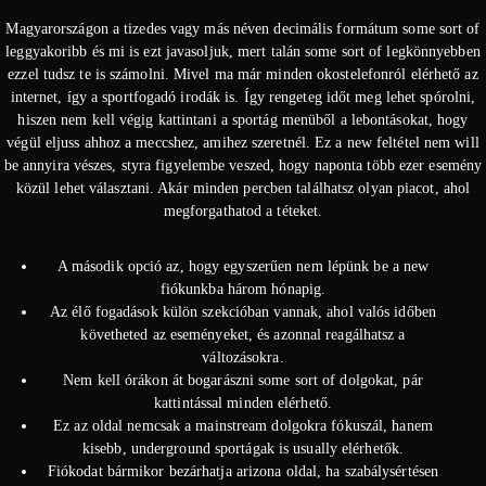
Magyarországon a tizedes vagy más néven decimális formátum some sort of
leggyakoribb és mi is ezt javasoljuk, mert talán some sort of legkönnyebben
ezzel tudsz te is számolni. Mivel ma már minden okostelefonról elérhető az
internet, így a sportfogadó irodák is. Így rengeteg időt meg lehet spórolni,
hiszen nem kell végig kattintani a sportág menüből a lebontásokat, hogy
végül eljuss ahhoz a meccshez, amihez szeretnél. Ez a new feltétel nem will
be annyira vészes, styra figyelembe veszed, hogy naponta több ezer esemény
közül lehet választani. Akár minden percben találhatsz olyan piacot, ahol
megforgathatod a téteket.
A második opció az, hogy egyszerűen nem lépünk be a new
fiókunkba három hónapig.
Az élő fogadások külön szekcióban vannak, ahol valós időben
követheted az eseményeket, és azonnal reagálhatsz a
változásokra.
Nem kell órákon át bogarászni some sort of dolgokat, pár
kattintással minden elérhető.
Ez az oldal nemcsak a mainstream dolgokra fókuszál, hanem
kisebb, underground sportágak is usually elérhetők.
Fiókodat bármikor bezárhatja arizona oldal, ha szabálysértésen