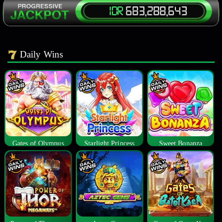
Daily Wins
Gates of Olympus
Starlight Princess
Sweet Bonanza