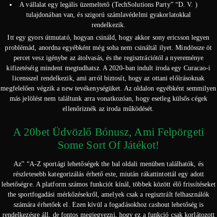
A vállalat egy legális üzemeltető (TechSolutions Party” “D. V. )
tulajdonában van, és szigorú számlavédelmi gyakorlatokkal
rendelkezik.
Itt egy gyors útmutató, hogyan csináld, hogy akkor sony ericsson legyen
problémád, anordna egyébként még soha nem csináltál ilyet. Mindössze öt
percet vesz igénybe az átolvasás, és the regisztrációtól a nyereménye
kifizetéséig mindent megtudhatsz. A 2020-ban indult iroda egy Curacao-i
licensszel rendelkezik, ami arról biztosít, hogy az ottani előírásoknak
megfelelően végzik a new tevékenységüket. Az oldalon egyébként semmilyen
más jelölést nem találtunk arra vonatkozóan, hogy esetleg külsős cégek
ellenőriznék az iroda működését.
A 20bet Üdvözlő Bónusz, Ami Felpörgeti
Some Sort Of Játékot!
Az” “A-Z sportági lehetőségek the bal oldali menüben találhatók, és
részletesebb kategorizálás érhető este, miután rákattintottál egy adott
lehetőségre. A platform számos funkciót kínál, többek között élő frissítéseket
the sportfogadási mérkőzésekről, amelyek csak a regisztrált felhasználók
számára érhetőek el. Ezen kívül a fogadásokhoz cashout lehetőség is
rendelkezésre áll, de fontos megjegyezni, hogy ez a funkció csak korlátozott