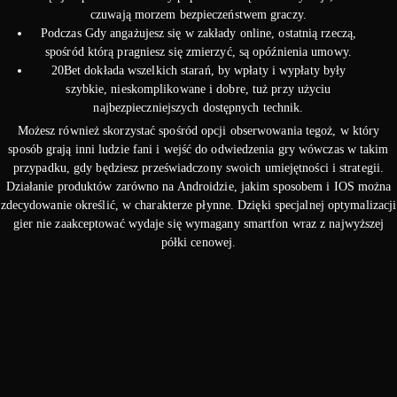
czuwają morzem bezpieczeństwem graczy.
Podczas Gdy angażujesz się w zakłady online, ostatnią rzeczą,
spośród którą pragniesz się zmierzyć, są opóźnienia umowy.
20Bet dokłada wszelkich starań, by wpłaty i wypłaty były
szybkie, nieskomplikowane i dobre, tuż przy użyciu
najbezpieczniejszych dostępnych technik.
Możesz również skorzystać spośród opcji obserwowania tegoż, w który
sposób grają inni ludzie fani i wejść do odwiedzenia gry wówczas w takim
przypadku, gdy będziesz przeświadczony swoich umiejętności i strategii.
Działanie produktów zarówno na Androidzie, jakim sposobem i IOS można
zdecydowanie określić, w charakterze płynne. Dzięki specjalnej optymalizacji
gier nie zaakceptować wydaje się wymagany smartfon wraz z najwyższej
półki cenowej.