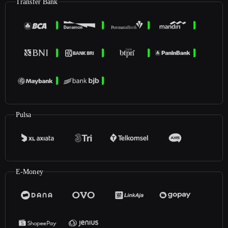
Transfer Bank
Pulsa
E-Money