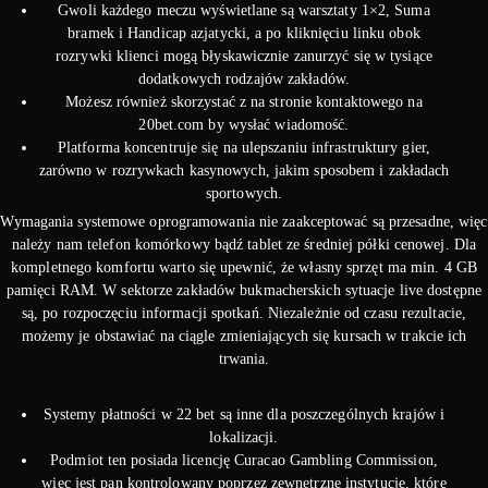
Gwoli każdego meczu wyświetlane są warsztaty 1×2, Suma
bramek i Handicap azjatycki, a po kliknięciu linku obok
rozrywki klienci mogą błyskawicznie zanurzyć się w tysiące
dodatkowych rodzajów zakładów.
Możesz również skorzystać z na stronie kontaktowego na
20bet.com by wysłać wiadomość.
Platforma koncentruje się na ulepszaniu infrastruktury gier,
zarówno w rozrywkach kasynowych, jakim sposobem i zakładach
sportowych.
Wymagania systemowe oprogramowania nie zaakceptować są przesadne, więc
należy nam telefon komórkowy bądź tablet ze średniej półki cenowej. Dla
kompletnego komfortu warto się upewnić, że własny sprzęt ma min. 4 GB
pamięci RAM. W sektorze zakładów bukmacherskich sytuacje live dostępne
są, po rozpoczęciu informacji spotkań. Niezależnie od czasu rezultacie,
możemy je obstawiać na ciągle zmieniających się kursach w trakcie ich
trwania.
Systemy płatności w 22 bet są inne dla poszczególnych krajów i
lokalizacji.
Podmiot ten posiada licencję Curacao Gambling Commission,
więc jest pan kontrolowany poprzez zewnętrzne instytucje, które