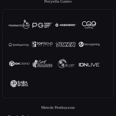
Penyedia Games
Metode Pembayaran