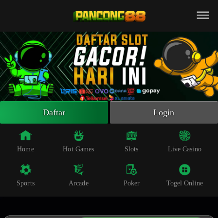
Beranda
Slot Online
Live Casino
Sportsbook
Arcade
Togel Online
Daftar
Login
Poker
Whatsapp
Home
Hot Games
Slots
Live Casino
Telegram
Sports
Arcade
Poker
Togel Online
Livechat