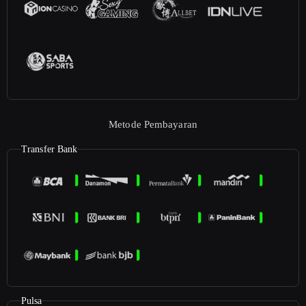
Metode Pembayaran
Transfer Bank
Pulsa