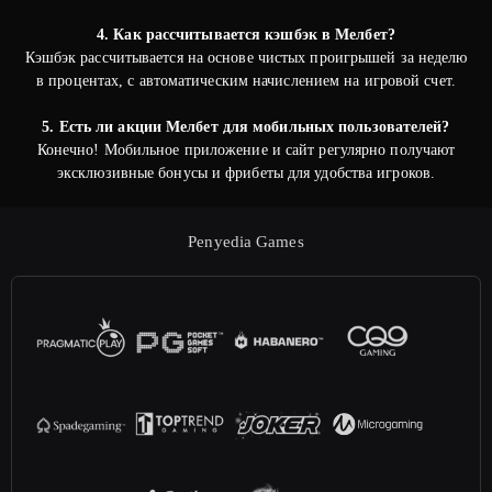
4. Как рассчитывается кэшбэк в Мелбет?
Кэшбэк рассчитывается на основе чистых проигрышей за неделю
в процентах, с автоматическим начислением на игровой счет.
5. Есть ли акции Мелбет для мобильных пользователей?
Конечно! Мобильное приложение и сайт регулярно получают
эксклюзивные бонусы и фрибеты для удобства игроков.
Penyedia Games