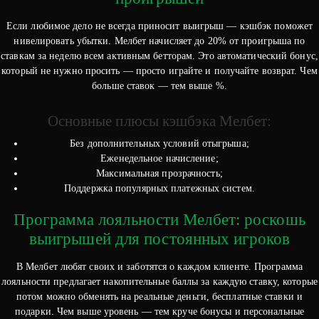
Если любимое дело не всегда приносит выигрыш — кэшбэк поможет
нивелировать убытки. Мелбет начисляет до 20% от проигрыша по
ставкам за неделю всем активным бетторам. Это автоматический бонус,
который не нужно просить — просто играйте и получайте возврат. Чем
больше ставок — тем выше %.
Основные плюсы кэшбэка Мелбет:
Без дополнительных условий отыгрыша;
Еженедельное начисление;
Максимальная прозрачность;
Поддержка популярных платежных систем.
Программа лояльности Мелбет: роскошь
выигрышей для постоянных игроков
В Мелбет любят своих и заботятся о каждом клиенте. Программа
лояльности предлагает накопительные баллы за каждую ставку, которые
потом можно обменять на реальные деньги, бесплатные ставки и
подарки. Чем выше уровень — тем круче бонусы и персональные