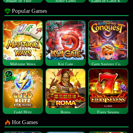
Power of Thor Megaways
Aztec Gems
Gates of Gatot Kaca
Popular Games
Mahjong Ways
Koi Gate
Gem Saviour Conquest
Gold Blitz
Roma
Fiery Sevens
Hot Games