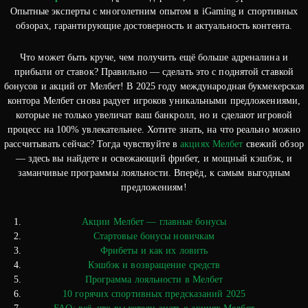
Опытные эксперты с многолетним опытом в iGaming и спортивных
обзорах, гарантирующие достоверность и актуальность контента.
Что может быть круче, чем получить ещё больше адреналина и
прибыли от ставок? Правильно — сделать это с поднятой ставкой
бонусов и акций от Мелбет! В 2025 году международная букмекерская
контора Мелбет снова радует игроков уникальными предложениями,
которые не только увеличат ваш банкролл, но и сделают игровой
процесс на 100% увлекательнее. Хотите знать, на что реально можно
рассчитывать сейчас? Тогда чувствуйте в
акциях Мелбет
свежий обзор
— здесь вы найдете и освежающий фрибет, и мощный кэшбэк, и
заманчивые программы лояльности. Вперёд, к самым выгодным
предложениям!
Акции Мелбет — главные бонусы
Стартовые бонусы новичкам
Фрибеты и как их ловить
Кэшбэк и возвращение средств
Программа лояльности в Мелбет
10 горячих спортивных предсказаний 2025