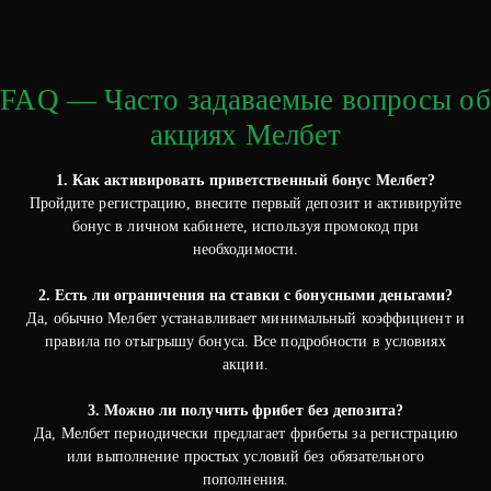
FAQ — Часто задаваемые вопросы об
акциях Мелбет
1. Как активировать приветственный бонус Мелбет?
Пройдите регистрацию, внесите первый депозит и активируйте
бонус в личном кабинете, используя промокод при
необходимости.
2. Есть ли ограничения на ставки с бонусными деньгами?
Да, обычно Мелбет устанавливает минимальный коэффициент и
правила по отыгрышу бонуса. Все подробности в условиях
акции.
3. Можно ли получить фрибет без депозита?
Да, Мелбет периодически предлагает фрибеты за регистрацию
или выполнение простых условий без обязательного
пополнения.