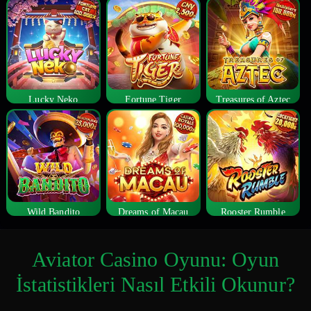
Lucky Neko
Fortune Tiger
Treasures of Aztec
Wild Bandito
Dreams of Macau
Rooster Rumble
Aviator Casino Oyunu: Oyun
İstatistikleri Nasıl Etkili Okunur?