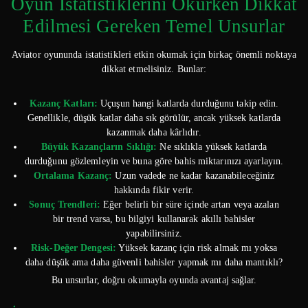
Oyun İstatistiklerini Okurken Dikkat
Edilmesi Gereken Temel Unsurlar
Aviator oyununda istatistikleri etkin okumak için birkaç önemli noktaya
dikkat etmelisiniz. Bunlar:
Kazanç Katları:
Uçuşun hangi katlarda durduğunu takip edin.
Genellikle, düşük katlar daha sık görülür, ancak yüksek katlarda
kazanmak daha kârlıdır.
Büyük Kazançların Sıklığı:
Ne sıklıkla yüksek katlarda
durduğunu gözlemleyin ve buna göre bahis miktarınızı ayarlayın.
Ortalama Kazanç:
Uzun vadede ne kadar kazanabileceğiniz
hakkında fikir verir.
Sonuç Trendleri:
Eğer belirli bir süre içinde artan veya azalan
bir trend varsa, bu bilgiyi kullanarak akıllı bahisler
yapabilirsiniz.
Risk-Değer Dengesi:
Yüksek kazanç için risk almak mı yoksa
daha düşük ama daha güvenli bahisler yapmak mı daha mantıklı?
Bu unsurlar, doğru okumayla oyunda avantaj sağlar.