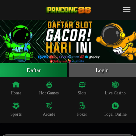
Beranda
Slot Online
Live Casino
Sportsbook
Arcade
Togel Online
Daftar
Login
Poker
Whatsapp
Home
Hot Games
Slots
Live Casino
Telegram
Sports
Arcade
Poker
Togel Online
Livechat