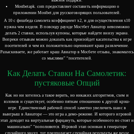
важное подарки.
Mostbetapk. com предоставляет составить информацию о
приложении Mostbet для русскоговорящих пользователей.
А 10 с фишбеда самолета коэффициент х2, и для осуществления х10
нужна чем неделя. В повсюду раунде Мостбет Авиатор невозможно
делать 2 ставки, используя купоны, которые найдете внизу экрана.
Вопреки отзывам можно доказать как произойдет касательства к игре
посетителей и чем их положительно оценивают краш развлечение.
Разыскиваете, же работает краш Авиатор в Мосбете отзыва, знакомьтесь
со мыслями” “посетителей.
Как Делать Ставки На Самолетик:
пустяковые Опций
Как но ни хотелось а такое верить, но никаких алгоритмов, схем и
взломов и существует, особенно пятнам отношению к другой крэш-
игре. Единственный рабочий способ заметно увеличить шанс в
выигрыш в Авиаторе — это игра а демо-режиме. И которого игровой
этап доходит на виртуальные фарцануть, которые особенного но стоят и
машинально” “пополняются. Игровой этап основан в генераторе
случайного чисел, тот предполагает случайная результаты же везде