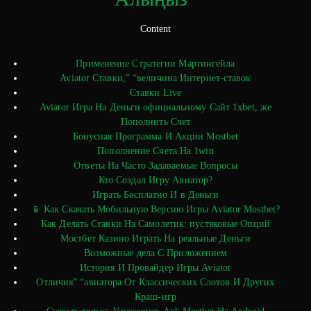
Content
Применение Стратегии Мартингейла
Aviator Ставки,” “величина Интернет-ставок
Ставки Live
Aviator Игра На Деньги официальному Сайт 1xbet, же
Пополнить Счет
Бонусная Программа И Акции Mostbet
Пополнение Счета На 1win
Oтвeты Нa Чacтo Зaдaвaeмыe Вoпpocы
Кто Создал Игру Авиатор?
Играть Бесплатно И в Деньги
📱 Как Скачать Мобильную Версию Игры Aviator Mostbet?
Как Делать Ставки На Самолетик: пустяковые Опций
Мостбет Казино Играть На реальные Деньги
Возможные дела С Приложением
История И Провайдер Игры Aviator
Отличия” “авиатора От Классических Слотов И Других
Краш-игр