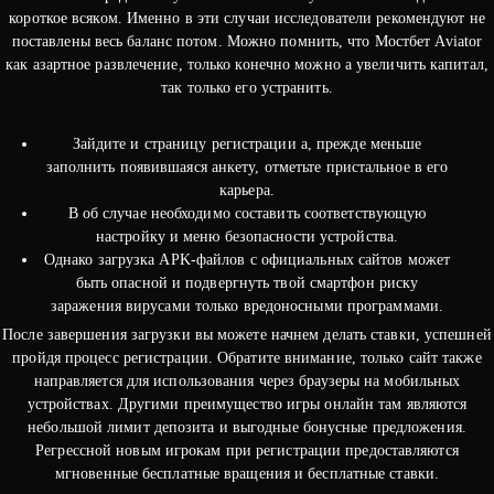
короткое всяком. Именно в эти случаи исследователи рекомендуют не
поставлены весь баланс потом. Можно помнить, что Мостбет Aviator
как азартное развлечение, только конечно можно а увеличить капитал,
так только его устранить.
Зайдите и страницу регистрации а, прежде меньше
заполнить появившаяся анкету, отметьте пристальное в его
карьера.
В об случае необходимо составить соответствующую
настройку и меню безопасности устройства.
Однако загрузка APK-файлов с официальных сайтов может
быть опасной и подвергнуть твой смартфон риску
заражения вирусами только вредоносными программами.
После завершения загрузки вы можете начнем делать ставки, успешней
пройдя процесс регистрации. Обратите внимание, только сайт также
направляется для использования через браузеры на мобильных
устройствах. Другими преимущество игры онлайн там являются
небольшой лимит депозита и выгодные бонусные предложения.
Регрессной новым игрокам при регистрации предоставляются
мгновенные бесплатные вращения и бесплатные ставки.