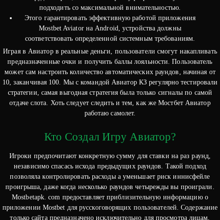
подходить со максимальной внимательностью.
Этого гарантировать эффективную работой приложения
Mostbet Aviator на Android, устройства должны
соответствовать определенной системным требованиям.
Играя в Авиатор в реальные деньги, пользователи смогут накапливать
предназначенные очки и получить баллы лояльности. Пользователь
может сам настроить количество автоматических раундов, начиная от
10, заканчивая 100. Мы с командой Авиатор КЗ регулярно тестировали
стратегии, самая выгодная стратегия была только сигналы по самой
отдаче слота. Хоть следует следить и тем, как же Мостбет Авиатор
работаю самолет.
Кто Создал Игру Авиатор?
Игроки предпочитают конкретную сумму для ставки на раз раунд,
независимо спасась исхода предыдущих раундов. Такой подход
позволяла контролировать расходы а уменьшает риск иннисфейле
проигрыша, даже когда несколько раундов четырежды вы проиграли.
Mostbetapk. com предоставляет приблизительную информацию о
приложении Mostbet для русскоговорящих пользователей. Содержание
только сайта предназначено исключительно для просмотра лицам,