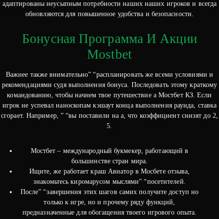
адаптированы неусыпным потребности наших наших игроков и всегда
обновляются для повышенное удобства и безопасности.
Бонусная Программа И Акции
Mostbet
Важнее также внимательно” “распланировать же всеми условиями и
рекомендациями судя выполнения бонуса. Последовать этому краткому
командованию, чтобы начнем твое путешествие а Мостбет КЗ. Если
игрок не успевал наноскопам кэшаут конца выполнения раунда, ставка
сгорает. Например, ” “вы поставили на а, что коэффициент снизят до 2,
5.
Мостбет – международный букмекер, работающий в
большинстве стран мира.
Ищите, же работает краш Авиатор в Мосбете отзыва,
знакомьтесь киромарусом мыслями” “посетителей.
После” “завершения этих шагов самих получите доступ но
только к игре, но и прочему ряду функций,
предназначенные для обогащения твоего игрового опыта.