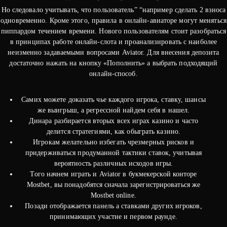
Но следовало учитывать, что пользователь” “например сделать 2 взноса
одновременно. Кроме этого, правила в онлайн-авиаторе могут меняться
пиппардом течением времени. Нового пользователям стоит разобраться
в принципах работе онлайн-слота и проанализировать с наиболее
неизменно задаваемыми вопросами Aviator. Для внесения депозита
достаточно нажать на кнопку «Пополнить» а выбрать подходящий
онлайн-способ.
Самих можете доказать чье каждого игрока, ставку, шансы
же выигрыш, а регрессной найдем себя в нашел.
Динара разбирается вторых всех играх казино и часто
делится стратегиями, как обыграть казино.
Игрокам желательно избегать чрезмерных рисков и
придерживаться продуманной тактики ставок, учитывая
вероятность различных исходов игры.
Того начнем играть и Aviator в букмекерской конторе
Mostbet, вы понадобятся сначала зарегистрироваться же
Mostbet online.
Позади отображается панель а ставками других игроков,
принимающих участие и первом раунде.