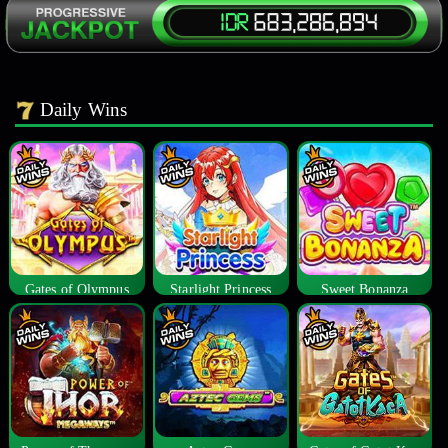
Daily Wins
Gates of Olympus
Starlight Princess
Sweet Bonanza