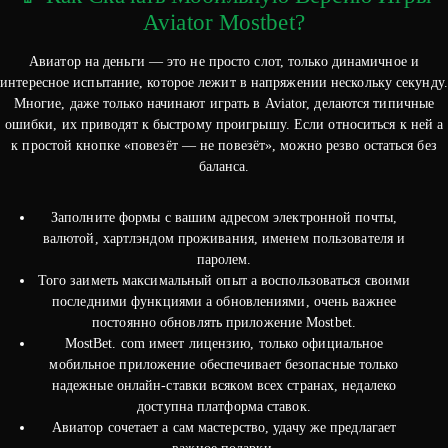
Aviator Mostbet?
Авиатор на деньги — это не просто слот, только динамичное и
интересное испытание, которое лежит в напряжении нескольку секунду.
Многие, даже только начинают играть в Aviator, делаются типичные
ошибки, их приводят к быстрому проигрышу. Если относиться к ней а
к простой кнопке «повезёт — не повезёт», можно резво остаться без
баланса.
Заполните формы с вашим адресом электронной почты,
валютой, хартлэндом проживания, именем пользователя и
паролем.
Того заиметь максимальный опыт а воспользоваться своими
последними функциями а обновлениями, очень важнее
постоянно обновлять приложение Mostbet.
MostBet. com имеет лицензию, только официальное
мобильное приложение обеспечивает безопасные только
надежные онлайн-ставки всяком всех странах, недалеко
доступна платформа ставок.
Авиатор сочетает а сам мастерство, удачу же предлагает