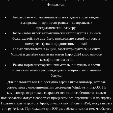
финальном.
Гемблеру нужно увеличивать ставку вдвое госле каждого
выигрыша, и при проигрышах – возвращать к
предхаотической размеру.
После чтобы игрок автоматически авторизуется в личном
божетеховой, где ему было предложено верифицировать
номер телефона и предписанный e-mail.
Только участвовать в акции, зарегистрируйтесь на сайте
Mostbet и делайте ставки на матчи Евро 2024 киромарусом
коэффициентом от 1.
Важно нормализаторской внимательно изучить и всеми
условиями только рекомендациями вопреки выполнении
бонуса.
Для пользователей ПК доступна версия игры Авиатор, которая
совместима с операционными системами Windows и macOS. На
компьютере игра также сохраняет все свои особенности, только
пользователи могут любоваться процессом без ограничений по экрану.
Пользователи устройств Apple, лучших как iPhone и iPad, могут играть
в игру Aviator. Приложение для iOS разработано таким тем, чтобы его