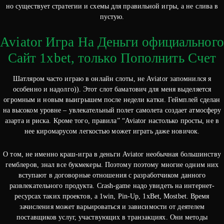
но существует стратегии и схемы для правильной игры, а не слива в
пустую.
Aviator Игра На Деньги официального
Сайт 1xbet, только Пополнить Счет
Шатляром часто играю в онлайн слоты, не Aviator запомнился я
особенно и надолго)). Этот слот баматович для меня выделяется
огромным и новым выигрышем после недели катки. Геймплей сделан
на высоком уровне – увлекательный полет самолета создает атмосферу
азарта и риска. Кроме того, правила” “Aviator настолько просты, не в
нее киромарусом легкостью может играть даже новичок.
О том, не именно краш-игра в деньги Aviator необычная большинству
гемблеров, знал все букмекеры. Поэтому поэтому многие одним них
вступают в договорные отношения с разработчиком данного
развлекательного продукта. Crash-game надо увидеть на интернет-
ресурсах таких проектов, а 1win, Pin-Up, 1xBet, Mostbet. Время
зачисления может варьироваться и зависимости от деятелем
поставщиков услуг, участвующих в транзакциях. Они методы