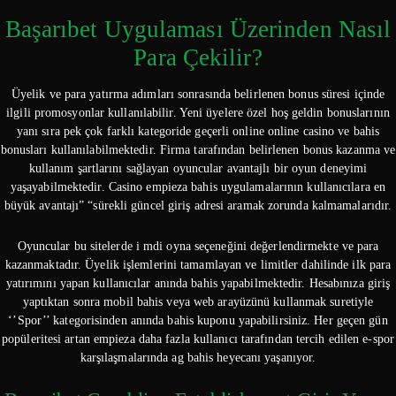
Başarıbet Uygulaması Üzerinden Nasıl
Para Çekilir?
Üyelik ve para yatırma adımları sonrasında belirlenen bonus süresi içinde
ilgili promosyonlar kullanılabilir. Yeni üyelere özel hoş geldin bonuslarının
yanı sıra pek çok farklı kategoride geçerli online online casino ve bahis
bonusları kullanılabilmektedir. Firma tarafından belirlenen bonus kazanma ve
kullanım şartlarını sağlayan oyuncular avantajlı bir oyun deneyimi
yaşayabilmektedir. Casino empieza bahis uygulamalarının kullanıcılara en
büyük avantajı” “sürekli güncel giriş adresi aramak zorunda kalmamalarıdır.
Oyuncular bu sitelerde i mdi oyna seçeneğini değerlendirmekte ve para
kazanmaktadır. Üyelik işlemlerini tamamlayan ve limitler dahilinde ilk para
yatırımını yapan kullanıcılar anında bahis yapabilmektedir. Hesabınıza giriş
yaptıktan sonra mobil bahis veya web arayüzünü kullanmak suretiyle
‘’Spor’’ kategorisinden anında bahis kuponu yapabilirsiniz. Her geçen gün
popüleritesi artan empieza daha fazla kullanıcı tarafından tercih edilen e-spor
karşılaşmalarında ag bahis heyecanı yaşanıyor.