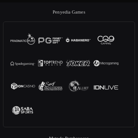
Penyedia Games