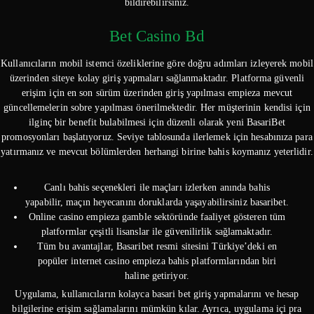
bildirebilirsiniz.
Bet Casino Bd
Kullanıcıların mobil istemci özeliklerine göre doğru adımları izleyerek mobil
üzerinden siteye kolay giriş yapmaları sağlanmaktadır. Platforma güvenli
erişim için en son sürüm üzerinden giriş yapılması empieza mevcut
güncellemelerin sobre yapılması önerilmektedir. Her müşterinin kendisi için
ilginç bir benefit bulabilmesi için düzenli olarak yeni BasariBet
promosyonları başlatıyoruz. Seviye tablosunda ilerlemek için hesabınıza para
yatırmanız ve mevcut bölümlerden herhangi birine bahis koymanız yeterlidir.
Canlı bahis seçenekleri ile maçları izlerken anında bahis
yapabilir, maçın heyecanını doruklarda yaşayabilirsiniz basaribet.
Online casino empieza gamble sektöründe faaliyet gösteren tüm
platformlar çeşitli lisanslar ile güvenilirlik sağlamaktadır.
Tüm bu avantajlar, Basaribet resmi sitesini Türkiye’deki en
popüler internet casino empieza bahis platformlarından biri
haline getiriyor.
Uygulama, kullanıcıların kolayca basari bet giriş yapmalarını ve hesap
bilgilerine erişim sağlamalarını mümkün kılar. Ayrıca, uygulama içi pra