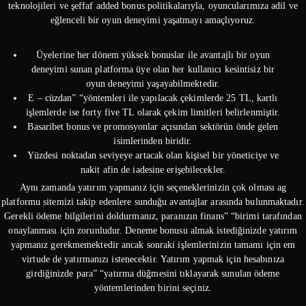
teknolojileri ve şeffaf added bonus politikalarıyla, oyuncularımıza adil ve
eğlenceli bir oyun deneyimi yaşatmayı amaçlıyoruz.
Üyelerine her dönem yüksek bonuslar ile avantajlı bir oyun
deneyimi sunan platforma üye olan her kullanıcı kesintisiz bir
oyun deneyimi yaşayabilmektedir.
E – cüzdan” “yöntemleri ile yapılacak çekimlerde 25 TL, kartlı
işlemlerde ise forty five TL olarak çekim limitleri belirlenmiştir.
Basaribet bonus ve promosyonlar açısından sektörün önde gelen
isimlerinden biridir.
Yüzdesi noktadan seviyeye artacak olan kişisel bir yöneticiye ve
nakit afin de iadesine erişebilecekler.
Aynı zamanda yatırım yapmanız için seçeneklerinizin çok olması ag
platformu sitemizi takip edenlere sunduğu avantajlar arasında bulunmaktadır.
Gerekli ödeme bilgilerini doldurmanız, paranızın finans” “birimi tarafından
onaylanması için zorunludur. Deneme bonusu almak istediğinizde yatırım
yapmanız gerekmemektedir ancak sonraki işlemlerinizin tamamı için em
virtude de yatırmanızı istenecektir. Yatırım yapmak için hesabınıza
girdiğinizde para” “yatırma düğmesini tıklayarak sunulan ödeme
yöntemlerinden birini seçiniz.