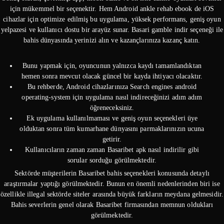
için mükemmel bir seçenektir. Hem Android ankle rehab ebook de iOS
cihazlar için optimize edilmiş bu uygulama, yüksek performans, geniş oyun
yelpazesi ve kullanıcı dostu bir arayüz sunar. Basari gamble indir seçeneği ile
bahis dünyasında yerinizi alın ve kazançlarınıza kazanç katın.
Bunu yapmak için, oyuncunun yalnızca kaydı tamamlandıktan
hemen sonra mevcut olacak güncel bir kayda ihtiyacı olacaktır.
Bu rehberde, Android cihazlarınıza Search engines android
operating-system için uygulama nasıl indireceğinizi adım adım
öğreneceksiniz.
Ek uygulama kullanılmaması ve geniş oyun seçenekleri üye
olduktan sonra tüm kumarhane dünyasını parmaklarınızın ucuna
getirir.
Kullanıcıların zaman zaman Basaribet apk nasıl indirilir gibi
sorular sorduğu görülmektedir.
Sektörde müşterilerin Basaribet bahis seçenekleri konusunda detaylı
araştırmalar yaptığı görülmektedir. Bunun en önemli nedenlerinden biri ise
özellikle illegal sektörde siteler arasında büyük farkların meydana gelmesidir.
Bahis severlerin genel olarak Basaribet firmasından memnun oldukları
görülmektedir.