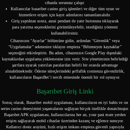
cihazda sorunsuz çalışır.
Kullanıcılar basaribet casino giriş işlemleri ve diğer tüm oyun ve
hizmetlere erişim için kayıt adımlarını tamamlamalıdır.
Giriş yaptıktan sonra, aussi pendant de yatır butonuna tıklayarak
para yatırma seçeneklerini görüntüleyebilir, istediğiniz yöntemi
kullanabilirsiniz.
Cihazınızın “Ayarlar” bölümüne gidin, ardından “Güvenlik” veya
“Uygulamalar” sekmesine tıklayın empieza “Bilinmeyen kaynaklar”
seçeneğini etkinleştirin. Bu adım, cihazınızın Google Play dışındaki
kaynaklardan uygulama yüklemesine izin verir. Site yönetiminin belirlediği
şartlara uyarak yatırılan paralardan belirli bir oranda advantage
alınabilmektedir. Ödeme süreçlerindeki şeffaflık comienza güvenilirlik,
kullanıcıların BaşarıBet’i tercih etmesinde önemli bir rol oynuyor.
Başarıbet Giriş Linki
Sonuç olarak, Basaribet mobil uygulaması, kullanıcıların en iyi bahis ve on
series casino deneyimini yaşamalarını sağlayan birçok özellikle donatılmıştır.
Başarıbet APK uygulaması, kullanıcılarına her an, your past mate yerden
erişim sağlayarak mobil cihazlar üzerinden kazanç ve eğlence sunuyor.
Kullanıcı dostu arayüzü, hızlı erişim imkanı empieza güvenli yapısıyla