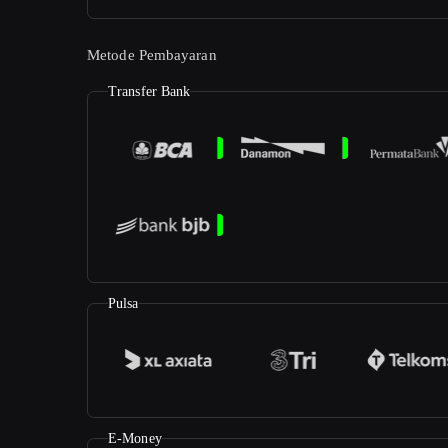
Metode Pembayaran
Transfer Bank
Pulsa
E-Money