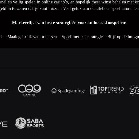
 snel en veilig spelen in online casino’s, en hopelijk meer winst behalen met e
geld in te zetten dat je kunt missen. Veel geluk aan de tafels en speelautomaten
Markeerlijst van beste strategieën voor online casinospellen:
pel – Maak gebruik van bonussen – Speel met een strategie – Blijf op de hoog