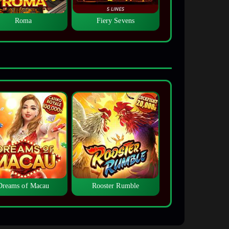
Roma
Fiery Sevens
Dreams of Macau
Rooster Rumble