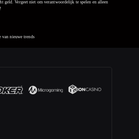
cht geld. Vergeet niet om verantwoordelijk te spelen en alleen
!
te van nieuwe trends