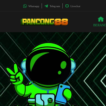
Whatsapp
Telegram
Livechat
BERAN