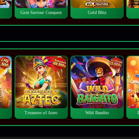
Gem Saviour Conquest
Gold Blitz
Treasures of Aztec
Wild Bandito