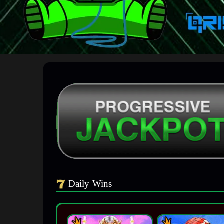
Daily Wins