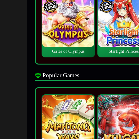
Gates of Olympus
Starlight Princes
Popular Games