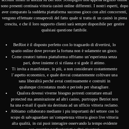
sono presenti centinaia vittoria casinò online differenti. I nostri esperti, dopo
aver comparato la suddetta piattaforma successo gioco con altri concorrenti,
vengono effettuate consapevoli del fatto quale si tratta di un casinò in piena
crescita, e che il loro supporto clienti sarà sempre disponibile per gestire
qualsiasi questione fattibile.
BetRiot è il disposto perfetto con lo traguardo di divertirsi, lo
spazio online dove provare la fortuna non è solamente un gioco.
Come creatori tuttora piattaforma offriamo un’esperienza senza
pari, dove insieme ci si rilassa e si gode il attimo.
Ti invita a manifestare, in più, a non considerare costantemente
l’aspetto economico, e quale dovrai costantemente coltivare una
sana liberalità perché avrai continuamente e costruiti in
qualunque circostanza modo e periodo per sbaragliare.
Qualora dovessi viverne bisogno potresti contattare email
protected ma ammirazione ad altri casino, purtroppo Betriot non
ha una e-mail il quale sia destinata ad un ufficio vittoria reclamo.
Abbiamo collaborato mediante i piu importanti del settore con lo
scopo di salvaguardare un’competenza vittoria gioco live vittoria
alta qualità, in cui puoi interagire osservando la tempo evidente