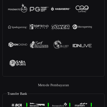
Metode Pembayaran
Transfer Bank