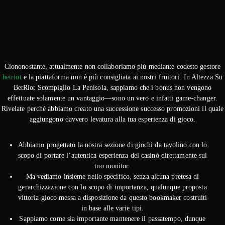
Ciononostante, attualmente non collaboriamo più mediante codesto gestore
betriot
e la piattaforma non è più consigliata ai nostri fruitori. In Altezza Su
BetRiot Scompiglio La Penisola, sappiamo che i bonus non vengono
effettuate solamente un vantaggio—sono un vero e infatti game-changer.
Rivelate perché abbiamo creato una successione successo promozioni il quale
aggiungono davvero levatura alla tua esperienza di gioco.
Abbiamo progettato la nostra sezione di giochi da tavolino con lo
scopo di portare l’autentica esperienza del casinò direttamente sul
tuo monitor.
Ma vediamo insieme nello specifico, senza alcuna pretesa di
gerarchizzazione con lo scopo di importanza, qualunque proposta
vittoria gioco messa a disposizione da questo bookmaker costruiti
in base alle varie tipi.
Sappiamo come sia importante mantenere il passatempo, dunque