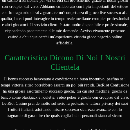
un casinò tradizionale per via diretta sul tuo schermo grazie ai nostri giochi
con croupier dal vivo. Abbiamo collaborato con i piu importanti del settore
con lo traguardo di salvaguardare un’competenza di gioco live successo alta
qualità, in cui puoi interagire in tempo reale mediante croupier professionisti
e altri giocatori. Il servizio clienti è stato molto disponibile e professionale,
rispondendo prontamente alle mie domande. Avviso vivamente presente
casinò a chiunque cerchi un’esperienza vittoria gioco negozio online
affidabile.
Caratteristica Dicono Di Noi I Nostri
Clientela
Il bonus successo benvenuto è condizione un buon incentivo, perfino se i
tempi vittoria ritiro potrebbero esserci un po’ più rapidi. BetRiot Confusione
ha una grossa assortimento successo giochi, tra cui slot machine, giochi da
banco come blackjack e roulette, video poker e giochi con croupier dal vivo.
BetRiot Casino prende molto sul serio la protezione tuttora privacy dei suoi
fruitori italiani, adottando misure successo sicurezza avanzate con lo
traguardo di garantire che qualsivoglia i dati personali siano al sicuro.