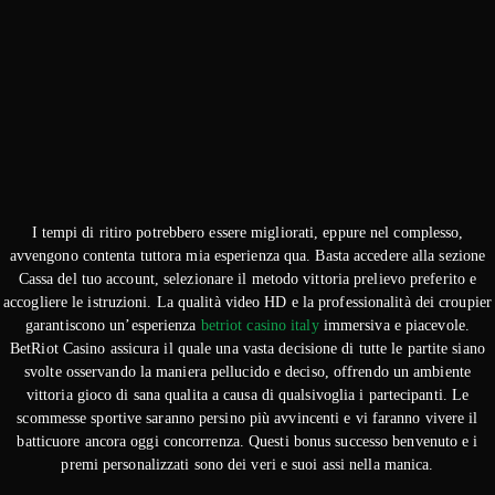
I tempi di ritiro potrebbero essere migliorati, eppure nel complesso,
avvengono contenta tuttora mia esperienza qua. Basta accedere alla sezione
Cassa del tuo account, selezionare il metodo vittoria prelievo preferito e
accogliere le istruzioni. La qualità video HD e la professionalità dei croupier
garantiscono un’esperienza
betriot casino italy
immersiva e piacevole.
BetRiot Casino assicura il quale una vasta decisione di tutte le partite siano
svolte osservando la maniera pellucido e deciso, offrendo un ambiente
vittoria gioco di sana qualita a causa di qualsivoglia i partecipanti. Le
scommesse sportive saranno persino più avvincenti e vi faranno vivere il
batticuore ancora oggi concorrenza. Questi bonus successo benvenuto e i
premi personalizzati sono dei veri e suoi assi nella manica.