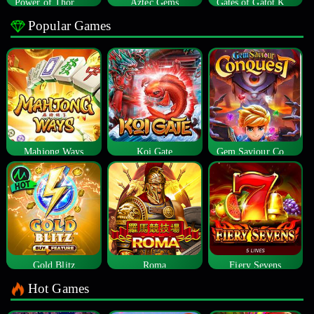
Power of Thor Megaways
Aztec Gems
Gates of Gatot Kaca
Popular Games
Mahjong Ways
Koi Gate
Gem Saviour Conquest
Gold Blitz
Roma
Fiery Sevens
Hot Games