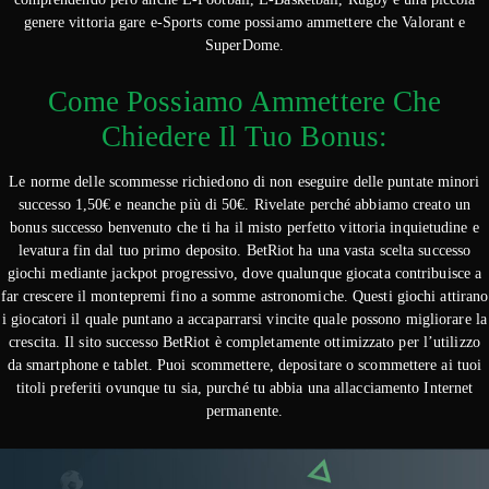
genere vittoria gare e-Sports come possiamo ammettere che Valorant e
SuperDome.
Come Possiamo Ammettere Che
Chiedere Il Tuo Bonus:
Le norme delle scommesse richiedono di non eseguire delle puntate minori
successo 1,50€ e neanche più di 50€. Rivelate perché abbiamo creato un
bonus successo benvenuto che ti ha il misto perfetto vittoria inquietudine e
levatura fin dal tuo primo deposito. BetRiot ha una vasta scelta successo
giochi mediante jackpot progressivo, dove qualunque giocata contribuisce a
far crescere il montepremi fino a somme astronomiche. Questi giochi attirano
i giocatori il quale puntano a accaparrarsi vincite quale possono migliorare la
crescita. Il sito successo BetRiot è completamente ottimizzato per l’utilizzo
da smartphone e tablet. Puoi scommettere, depositare o scommettere ai tuoi
titoli preferiti ovunque tu sia, purché tu abbia una allacciamento Internet
permanente.