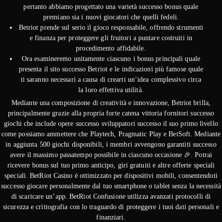
pertanto abbiamo progettato una varietà successo bonus quale
premiano sia i nuovi giocatori che quelli fedeli.
Betriot prende sul serio il gioco responsabile, offrendo strumenti
e finanza per proteggere gli fruitori a puntare costruiti in
procedimento affidabile.
Ora esamineremo unitamente ciascuno i bonus principali quale
presenta il sito successo Betriot e le indicazioni più famose quale
ti saranno necessari a causa di crearti un’idea complessivo circa
la loro effettiva utilità.
Mediante una composizione di creatività e innovazione, Betriot brilla,
principalmente grazie alla propria forte catena vittoria fornitori successo
giochi che include opere successo sviluppatori successo il suo primo livello
come possiamo ammettere che Playtech, Pragmatic Play e BetSoft. Mediante
in aggiunta 500 giochi disponibili, i membri avvengono garantiti successo
avere il massimo passatempo possibile in ciascuno occasione 🎉. Potrai
ricevere bonus sul tuo primo anticipo, giri gratuiti e altre offerte speciali
speciali. BetRiot Casino è ottimizzato per dispositivi mobili, consentendoti
successo giocare personalmente dal tuo smartphone o tablet senza la necessità
di scaricare un’app. BetRiot Confusione utilizza avanzati protocolli di
sicurezza e crittografia con lo traguardo di proteggere i tuoi dati personali e
finanziari.