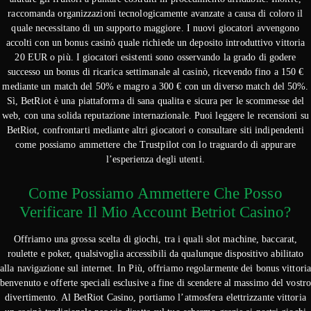
raccomanda organizzazioni tecnologicamente avanzate a causa di coloro il
quale necessitano di un supporto maggiore. I nuovi giocatori avvengono
accolti con un bonus casinò quale richiede un deposito introduttivo vittoria
20 EUR o più. I giocatori esistenti sono osservando la grado di godere
successo un bonus di ricarica settimanale al casinò, ricevendo fino a 150 €
mediante un match del 50% e magro a 300 € con un diverso match del 50%.
Sì, BetRiot è una piattaforma di sana qualita e sicura per le scommesse del
web, con una solida reputazione internazionale. Puoi leggere le recensioni su
BetRiot, confrontarti mediante altri giocatori o consultare siti indipendenti
come possiamo ammettere che Trustpilot con lo traguardo di appurare
l’esperienza degli utenti.
Come Possiamo Ammettere Che Posso
Verificare Il Mio Account Betriot Casino?
Offriamo una grossa scelta di giochi, tra i quali slot machine, baccarat,
roulette e poker, qualsivoglia accessibili da qualunque dispositivo abilitato
alla navigazione sul internet. In Più, offriamo regolarmente dei bonus vittoria
benvenuto e offerte speciali esclusive a fine di scendere al massimo del vostro
divertimento. Al BetRiot Casino, portiamo l’atmosfera elettrizzante vittoria