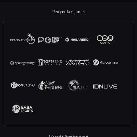
Penyedia Games
Metode Pembayaran