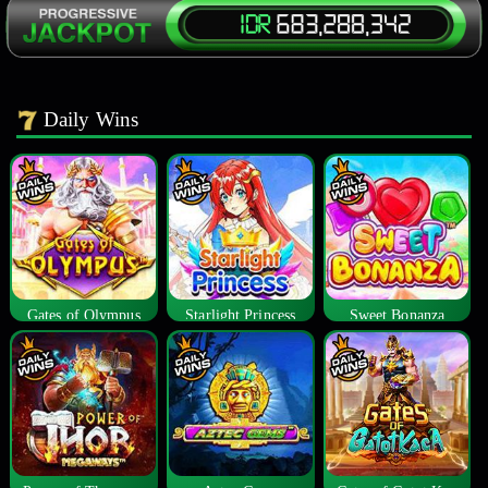
Daily Wins
Gates of Olympus
Starlight Princess
Sweet Bonanza