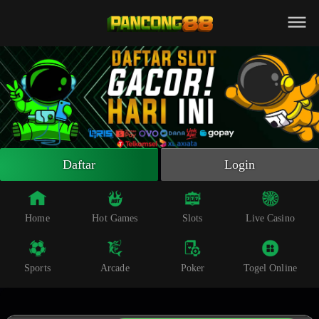
Beranda
Slot Online
Live Casino
Sportsbook
Arcade
Togel Online
Daftar
Login
Poker
Whatsapp
Home
Hot Games
Slots
Live Casino
Telegram
Sports
Arcade
Poker
Togel Online
Livechat