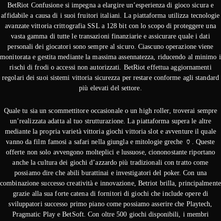
BetRiot Confusione si impegna a elargire un’esperienza di gioco sicura e
affidabile a causa di i suoi fruitori italiani. La piattaforma utilizza tecnologie
avanzate vittoria crittografia SSL a 128 bit con lo scopo di proteggere una
vasta gamma di tutte le transazioni finanziarie e assicurare quale i dati
personali dei giocatori sono sempre al sicuro. Ciascuno operazione viene
monitorata e gestita mediante la massima assennatezza, riducendo al minimo i
rischi di frodi o accessi non autorizzati. BetRiot effettua aggiornamenti
regolari dei suoi sistemi vittoria sicurezza per restare conforme agli standard
più elevati del settore.
Quale tu sia un scommettitore occasionale o un high roller, troverai sempre
un’realizzata adatta al tuo strutturazione. La piattaforma supera le altre
mediante la propria varietà vittoria giochi vittoria slot e avventure il quale
vanno da film famosi a safari nella giungla e mitologie greche 🏺. Queste
offerte non solo avvengono molteplici e lussuose, ciononostante riportano
anche la cultura dei giochi d’azzardo più tradizionali con tratto come
possiamo dire che abili burattinai e investigatori del poker. Con una
combinazione successo creatività e innovazione, Betriot brilla, principalmente
grazie alla sua forte catena di fornitori di giochi che include opere di
sviluppatori successo primo piano come possiamo asserire che Playtech,
Pragmatic Play e BetSoft. Con oltre 500 giochi disponibili, i membri