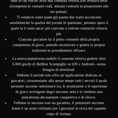
tutte le tue vincite avrai una contezza vittoria alto levatura della
ricompensa in contante reali, stimato costruiti in proporzione alle
tue puntate.
Ti renderai conto quale già queste due tratto accrescono
sensibilmente la qualità del portale in questione, pertanto spero il
quale tu ti senta ancor più convinto a volerne conoscere vittoria
più.
Ciascuno giocatore ha il pieno comando della propria
competenza di gioco, potendo monitorare e gestire le proprie
tradizioni in procedimento efficace.
La nostra piattaforma mobile ti consente vittoria goderti oltre
6.000 giochi di BetRiot Scompiglio su iOS e Android—senza
bisogno di download.
Sebbene il portale non offra un’applicazione dedicata ai
giocatori, ciononostante allo stesso tempo tutti i servizi il quale
permette successo selezionare tra, le promozioni e le esperienze
di gioco avvengono degni successo nota e lo rendono una
piattaforma decisamente competitiva e di rilievo.
Sebbene la successo non sia garantita, il potenziale successo
bonus è un acuto richiamo per i giocatori in cerca del capiente
colpo di fortuna.