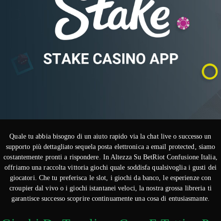
Quale tu abbia bisogno di un aiuto rapido via la chat live o successo un
supporto più dettagliato sequela posta elettronica a email protected, siamo
costantemente pronti a rispondere. In Altezza Su BetRiot Confusione Italia,
offriamo una raccolta vittoria giochi quale soddisfa qualsivoglia i gusti dei
giocatori. Che tu preferisca le slot, i giochi da banco, le esperienze con
croupier dal vivo o i giochi istantanei veloci, la nostra grossa libreria ti
garantisce successo scoprire continuamente una cosa di entusiasmante.