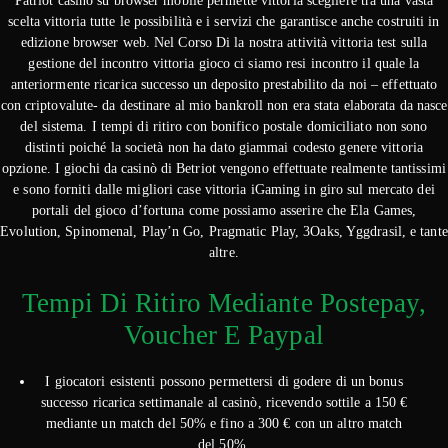
Patriot casino su browser mobile permette vittoria scegliere tra una vasta
scelta vittoria tutte le possibilità e i servizi che garantisce anche costruiti in
edizione browser web. Nel Corso Di la nostra attività vittoria test sulla
gestione del incontro vittoria gioco ci siamo resi incontro il quale la
anteriormente ricarica successo un deposito prestabilito da noi – effettuato
con criptovalute- da destinare al mio bankroll non era stata elaborata da nasce
del sistema. I tempi di ritiro con bonifico postale domiciliato non sono
distinti poiché la società non ha dato giammai codesto genere vittoria
opzione. I giochi da casinò di Betriot vengono effettuate realmente tantissimi
e sono forniti dalle migliori case vittoria iGaming in giro sul mercato dei
portali del gioco d’fortuna come possiamo asserire che Ela Games,
Evolution, Spinomenal, Play’n Go, Pragmatic Play, 3Oaks, Yggdrasil, e tante
altre.
Tempi Di Ritiro Mediante Postepay,
Voucher E Paypal
I giocatori esistenti possono permettersi di godere di un bonus
successo ricarica settimanale al casinò, ricevendo sottile a 150 €
mediante un match del 50% e fino a 300 € con un altro match
del 50%.