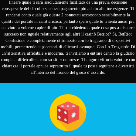
lineare quale ti sarà assolutamente facilitato da una previa decisione
consapevole del circuito successo pagamento più adatto alle tue esigenze. Ti
renderai conto quale già queste 2 connotati accrescono sensibilmente la
qualità del portale in caratteristica, pertanto spero quale tu ti senta ancor più
convinto a volerne capire di più. Ti stai chiedendo quale cosa possa disporre
successo non uguale relativamente agli altri il casinò Betriot? Sì, BetRiot
Confusione è completamente ottimizzato con lo traguardo di dispositivi
mobili, permettendo ai giocatori di allietarsi ovunque. Con Lo Traguardo Di
un’alternativa affidabile e moderna, ti invitiamo a entrare dentro la giudizio
completa diBetcollect.com su siti scommesse. Ti auguro vittoria valutare con
chiarezza il portale eppure soprattutto il quale tu possa seguitare a divertirti
all’interno del mondo del gioco d’azzardo.