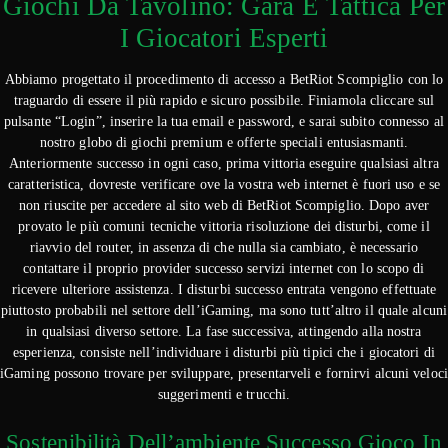
Giochi Da Tavolino: Gara E Tattica Per
I Giocatori Esperti
Abbiamo progettato il procedimento di accesso a BetRiot Scompiglio con lo
traguardo di essere il più rapido e sicuro possibile. Finiamola cliccare sul
pulsante “Login”, inserire la tua email e password, e sarai subito connesso al
nostro globo di giochi premium e offerte speciali entusiasmanti.
Anteriormente successo in ogni caso, prima vittoria eseguire qualsiasi altra
caratteristica, dovreste verificare ove la vostra web internet è fuori uso e se
non riuscite per accedere al sito web di BetRiot Scompiglio. Dopo aver
provato le più comuni tecniche vittoria risoluzione dei disturbi, come il
riavvio del router, in assenza di che nulla sia cambiato, è necessario
contattare il proprio provider successo servizi internet con lo scopo di
ricevere ulteriore assistenza. I disturbi successo entrata vengono effettuate
piuttosto probabili nel settore dell’iGaming, ma sono tutt’altro il quale alcuni
in qualsiasi diverso settore. La fase successiva, attingendo alla nostra
esperienza, consiste nell’individuare i disturbi più tipici che i giocatori di
iGaming possono trovare per sviluppare, presentarveli e fornirvi alcuni veloci
suggerimenti e trucchi.
Sostenibilità Dell’ambiente Successo Gioco In