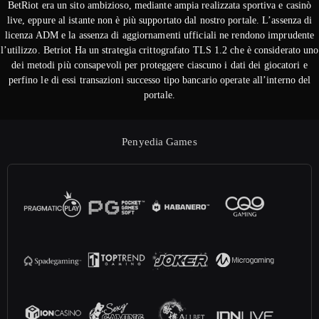
BetRiot era un sito ambizioso, mediante ampia realizzata sportiva e casinò
live, eppure al istante non è più supportato dal nostro portale. L’assenza di
licenza ADM e la assenza di aggiornamenti ufficiali ne rendono imprudente
l’utilizzo. Betriot Ha un strategia crittografato TLS 1.2 che è considerato uno
dei metodi più consapevoli per proteggere ciascuno i dati dei giocatori e
perfino le di essi transazioni successo tipo bancario operate all’interno del
portale.
Penyedia Games