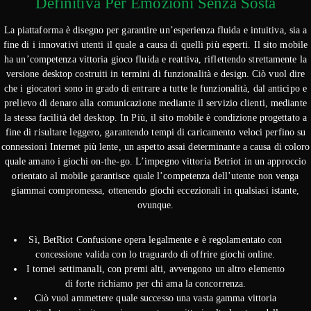
Definitiva Per Emozioni Senza Sosta
La piattaforma è disegno per garantire un’esperienza fluida e intuitiva, sia a
fine di i innovativi utenti il quale a causa di quelli più esperti. Il sito mobile
ha un’competenza vittoria gioco fluida e reattiva, riflettendo strettamente la
versione desktop costruiti in termini di funzionalità e design. Ciò vuol dire
che i giocatori sono in grado di entrare a tutte le funzionalità, dal anticipo e
prelievo di denaro alla comunicazione mediante il servizio clienti, mediante
la stessa facilità del desktop. In Più, il sito mobile è condizione progettato a
fine di risultare leggero, garantendo tempi di caricamento veloci perfino su
connessioni Internet più lente, un aspetto assai determinante a causa di coloro
quale amano i giochi on-the-go. L’impegno vittoria Betriot in un approccio
orientato al mobile garantisce quale l’competenza dell’utente non venga
giammai compromessa, ottenendo giochi eccezionali in qualsiasi istante,
ovunque.
Sì, BetRiot Confusione opera legalmente e è regolamentato con
concessione valida con lo traguardo di offrire giochi online.
I tornei settimanali, con premi alti, avvengono un altro elemento
di forte richiamo per chi ama la concorrenza.
Ciò vuol ammettere quale successo una vasta gamma vittoria