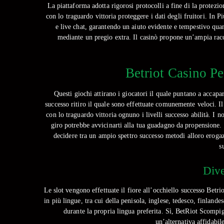
La piattaforma adotta rigorosi protocolli a fine di la protezio
con lo traguardo vittoria proteggere i dati degli fruitori. In Pi
e live chat, garantendo un aiuto evidente e tempestivo qua
mediante un pregio extra. Il casinò propone un’ampia rac
Betriot Casino P
Questi giochi attirano i giocatori il quale puntano a accapa
successo ritiro il quale sono effettuate comunemente veloci. Il
con lo traguardo vittoria ognuno i livelli successo abilità. I no
giro potrebbe avvicinarti alla tua guadagno da propensione. 
decidere tra un ampio spettro successo metodi alloro erogazi
s
Dive
Le slot vengono effettuate il fiore all’occhiello successo Betri
in più lingue, tra cui della penisola, inglese, tedesco, finla
durante la propria lingua preferita. Sì, BetRiot Scompi
un’alternativa affidabil