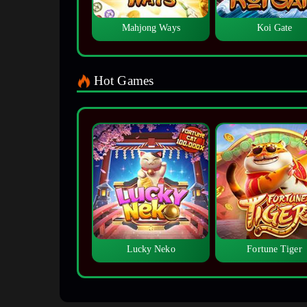
Mahjong Ways
Koi Gate
Hot Games
Lucky Neko
Fortune Tiger