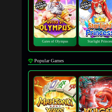
Gates of Olympus
Starlight Princes
Popular Games