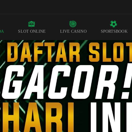
DA
SLOT ONLINE
LIVE CASINO
SPORTSBOOK