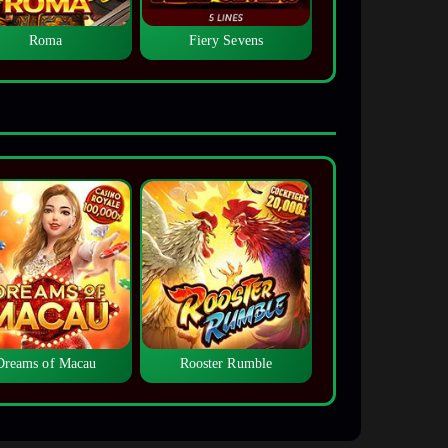
Roma
Fiery Sevens
Dreams of Macau
Rooster Rumble