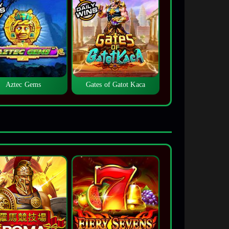
Aztec Gems
Gates of Gatot Kaca