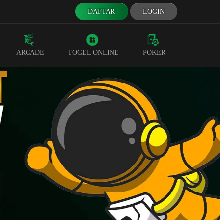
DAFTAR
LOGIN
ARCADE
TOGEL ONLINE
POKER