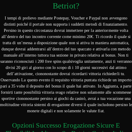
Betriot?
I tempi di prelievo mediante Postepay, Voucher e Paypal non avvengono
distinti poiché il portale non supporta i suddetti metodi di finanziamento.
Persino in questo circostanza dovrai immettere per la anteriormente volta
all’dentro del tuo incontro corrente come minimo 20€. Ti ricordo il quale si
tratta di un’messa a disposizione quale non si attiva in maniera automatica,
dunque dovrai addentrarsi all’dentro del tuo spaccato e attivarla con metodo
manuale all’interno tuttora tua sezione in privato relativa ai bonus. Non ti
saranno riconosciuti i 200 free spins qualsivoglia unitamente, anzi ti verranno
divisi 20 giri al giorno con lo scopo di i 10 giorni successivi dal attimo
dell’attivazione, ciononostante dovrai ricordarti vittoria richiederli tu.
Osservando La questo evento il requisito vittoria puntata richiede un importo
pari a 35 volte il deposito del bonus il quale hai attivato. In Aggiunta, a parte
fornirti tante possibilità vittoria svago relative non solamente alle scommesse
sportive ciononostante persino ai giochi da casinò, avrai a tua vocazione una
moltitudine vittoria sistemi di erogazione diversi il quale includono persino l
monete digitali e non solamente le valute fiat.
Opzioni Successo Erogazione Sicure E