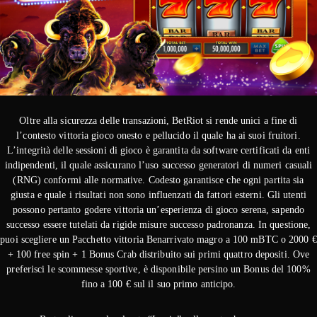
Oltre alla sicurezza delle transazioni, BetRiot si rende unici a fine di
l’contesto vittoria gioco onesto e pellucido il quale ha ai suoi fruitori.
L’integrità delle sessioni di gioco è garantita da software certificati da enti
indipendenti, il quale assicurano l’uso successo generatori di numeri casuali
(RNG) conformi alle normative. Codesto garantisce che ogni partita sia
giusta e quale i risultati non sono influenzati da fattori esterni. Gli utenti
possono pertanto godere vittoria un’esperienza di gioco serena, sapendo
successo essere tutelati da rigide misure successo padronanza. In questione,
puoi scegliere un Pacchetto vittoria Benarrivato magro a 100 mBTC o 2000 €
+ 100 free spin + 1 Bonus Crab distribuito sui primi quattro depositi. Ove
preferisci le scommesse sportive, è disponibile persino un Bonus del 100%
fino a 100 € sul il suo primo anticipo.