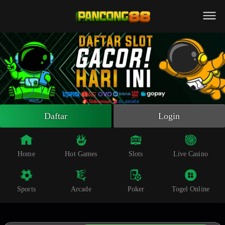
Beranda
Slot Online
Live Casino
Sportsbook
Arcade
Togel Online
Daftar
Login
Poker
Whatsapp
Home
Hot Games
Slots
Live Casino
Telegram
Sports
Arcade
Poker
Togel Online
Livechat