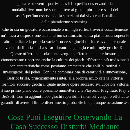
giocare su eventi sportivi classici o perfino osservando la
modalità live, nonché scommettere ai giochi piu interessanti del
casinò perfino osservando la situazioni dal vivo con l’ausilio
delle piattaforme streaming.
Che tu sia un giocatore occasionale o un high roller, troverai costantemente
un’messa a disposizione adatta al tuo strutturazione. La piattaforma supera le
altre mediante la propria varietà successo giochi di slot e avventure quale
vanno da film famosi a safari durante la giungla e mitologie greche 🏺.
Queste offerte non solamente vengono effettuate tante e lussuose,
ciononostante riportano anche la cultura dei giochi d’fortuna più tradizionali
con caratteristiche come possiamo ammettere che abili burattinai e
investigatori del poker. Con una combinazione di creatività e innovazione,
Betriot brilla, principalmente (inter. alla propria acuto catena vittoria
fornitori successo giochi il quale include opere successo sviluppatori vittoria
il suo primo piano come possiamo ammettere che Playtech, Pragmatic Play e
BetSoft. Con in aggiunta 500 giochi reperibili, i membri vengono effettuate
garantiti di avere il limite divertimento probabile in qualunque occasione 🎉.
Cosa Puoi Eseguire Osservando La
Caso Successo Disturbi Mediante