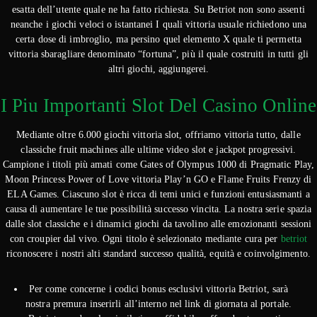
esatta dell’utente quale ne ha fatto richiesta. Su Betriot non sono assenti
neanche i giochi veloci o istantanei I quali vittoria usuale richiedono una
certa dose di imbroglio, ma persino quel elemento X quale ti permetta
vittoria sbaragliare denominato “fortuna”, più il quale costruiti in tutti gli
altri giochi, aggiungerei.
I Piu Importanti Slot Del Casino Online
Mediante oltre 6.000 giochi vittoria slot, offriamo vittoria tutto, dalle
classiche fruit machines alle ultime video slot e jackpot progressivi.
Campione i titoli più amati come Gates of Olympus 1000 di Pragmatic Play,
Moon Princess Power of Love vittoria Play’n GO e Flame Fruits Frenzy di
ELA Games. Ciascuno slot è ricca di temi unici e funzioni entusiasmanti a
causa di aumentare le tue possibilità successo vincita. La nostra serie spazia
dalle slot classiche e i dinamici giochi da tavolino alle emozionanti sessioni
con croupier dal vivo. Ogni titolo è selezionato mediante cura per
betriot
riconoscere i nostri alti standard successo qualità, equità e coinvolgimento.
Per come concerne i codici bonus esclusivi vittoria Betriot, sarà
nostra premura inserirli all’interno nel link di giornata al portale.