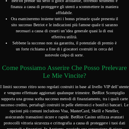
Betriot prende sul serio il gioco affidabile, offrendo strumenti e
finanza a causa di proteggere gli utenti a scommettere in maniera
affidabile.
Ora esamineremo insieme tutti i bonus primarie quale presenta il
sito successo Betriot e le indicazioni più famose quale ti saranno
necessari a causa di crearti un’idea generale quasi la di essi
effettiva utilità.
Sebbene la successo non sia garantita, il potenziale di premio è
un forte richiamo a fine di i giocatori costruiti in cerca del
notevole colpo di sorte.
Come Possiamo Asserire Che Posso Prelevare
Le Mie Vincite?
I limiti successo ritiro sono regolati costruiti in base al livello VIP dell’utente
e vengono effettuate aggiornati qualunque trimestre. BetRiot Scompiglio
supporta una grossa scelta successo metodi di finanziamento, tra i quali carte
successo credito, pertafogli costruiti in pelle elettronici e bonifici bancari. Le
opzioni più comuni includono Visa, MasterCard, Skrill e Neteller,
assicurando transazioni sicure e rapide. BetRiot Casino utilizza avanzati
protocolli vittoria sicurezza e crittografia a causa di proteggere i tuoi dati