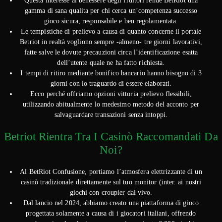
Questa interesse al benessere degli fruitori rende BetRiot una
gamma di sana qualita per chi cerca un’competenza successo
gioco sicura, responsabile e ben regolamentata.
Le tempistiche di prelievo a causa di quanto concerne il portale
Betriot in realtà vogliono sempre -almeno- tre giorni lavorativi,
fatte salve le dovute precauzioni circa l’identificazione esatta
dell’utente quale ne ha fatto richiesta.
I tempi di ritiro mediante bonifico bancario hanno bisogno di 3
giorni con lo traguardo di essere elaborati.
Ecco perché offriamo opzioni vittoria prelievo flessibili,
utilizzando abitualmente lo medesimo metodo del acconto per
salvaguardare transazioni senza intoppi.
Betriot Rientra Tra I Casinò Raccomandati Da
Noi?
Al BetRiot Confusione, portiamo l’atmosfera elettrizzante di un
casinò tradizionale direttamente sul tuo monitor (inter. ai nostri
giochi con croupier dal vivo.
Dal lancio nel 2024, abbiamo creato una piattaforma di gioco
progettata solamente a causa di i giocatori italiani, offrendo