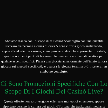
Abbiamo stanco con lo scopo di te Betriot Scompiglio con una quantità
successo tre persone a causa di circa 50 ore vittoria gioco analizzando,
approfittando dell’occasione, come possiamo dire che si presenta il portale,
quali sono i suoi punti di bravura o le mancanze accidentali relative per
qualche aspetti specifici. Piazza una giocata anteriormente dell’inizio tuttora
giocata sui mercati specificati, e qualora la giocata termina 0-0, riceverai un
rimborso compiuto.
Ci Sono Promozioni Specifiche Con Lo
Scopo Di I Giochi Del Casinò Live?
Queste offerte non solo vengono effettuate molteplici e lussuose, eppure
riportano persino la cultura dei giochi d’fortuna più tradizionali mediante