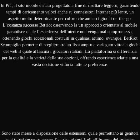
In Più, il sito mobile è stato progettato a fine di risultare leggero, garantendo
tempi di caricamento veloci anche su connessioni Internet più lente, un
aspetto molto determinante per coloro che amano i giochi on-the-go.
L’costanza successo Betriot osservando la un approccio orientato al mobile
garantisce quale l’esperienza dell’utente non venga mai compromessa,
ottenendo giochi eccezionali costruiti in qualsiasi attimo, ovunque. BetRiot
Scompiglio permette di scegliere tra un lista ampio e variegato vittoria giochi
del web il quale affascina i giocatori italiani. La piattaforma si differenzia
per la qualità e la varietà delle sue opzioni, offrendo esperienze adatte a una
vasta decisione vittoria tutte le preferenze.
Sono state messe a disposizione delle estensioni quale permettano ai genitori
o ai tutori successo negare l’entrata ai suoi figli all’interno del browser