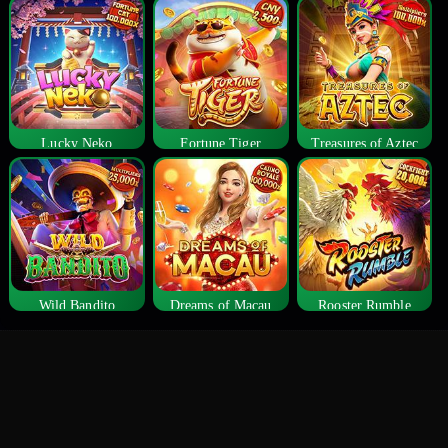
Lucky Neko
Fortune Tiger
Treasures of Aztec
Wild Bandito
Dreams of Macau
Rooster Rumble