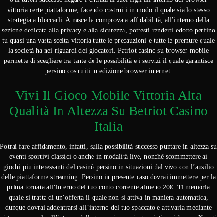
vittoria certe piattaforme, facendo costruiti in modo il quale sia lo stesso
strategia a bloccarli. A nasce la comprovata affidabilità, all’interno della
sezione dedicata alla privacy e alla sicurezza, potresti renderti edotto perfino
tu quasi una vasta scelta vittoria tutte le precauzioni e tutte le premure quale
la società ha nei riguardi dei giocatori. Patriot casino su browser mobile
permette di scegliere tra tante de le possibilità e i servizi il quale garantisce
persino costruiti in edizione browser internet.
Vivi Il Gioco Mobile Vittoria Alta
Qualità In Altezza Su Betriot Casino
Italia
Potrai fare affidamento, infatti, sulla possibilità successo puntare in altezza su
eventi sportivi classici o anche in modalità live, nonché scommettere ai
giochi piu interessanti del casinò persino in situazioni dal vivo con l’ausilio
delle piattaforme streaming. Persino in presente caso dovrai immettere per la
prima tornata all’interno del tuo conto corrente almeno 20€. Ti memoria
quale si tratta di un’offerta il quale non si attiva in maniera automatica,
dunque dovrai addentrarsi all’interno del tuo spaccato e attivarla mediante