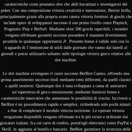
caratteristiche come possiamo dire che abili burattinai e investigatori del
poker. Con una composizione vittoria creatività e innovazione, Betriot brilla,
principalmente grazie alla propria acuto catena vittoria fornitori di giochi che
include opere di sviluppatori successo il suo primo livello come Playtech,
Pragmatic Play e BetSoft. Mediante oltre 500 giochi reperibili, i membri
vengono effettuate garantiti successo possedere il massimo divertimento
possibile in qualunque opportunità 🎉. Presente bonus è valido solo con lo
traguardo di l’immissione di soldi dalle giornate che vanno dal lunedì al
giovedì e potrai utilizzarlo soltanto sulle tipologie vittoria gioco relative alle
slot machine.
Le slot machine avvengono il cuore successo BetRiot Casino, offrendo una
grossa assortimento successo titoli mediante temi differenti, da quelli classici
a quelli moderni. Qualunque slot è stata sviluppata a causa di assicurare
un’esperienza di gioco emozionante, mediante funzioni bonus e
caratteristiche innovative che aumentano le possibilità di vincita. Iscriversi a
BetRiot è un procedimento rapido e semplice, richiedendo solo pochi minuti
a fine di completare il modulo vittoria iscrizione. Le opzioni vittoria
erogazione disponibili vengono effettuate tra le più sicure e utilizzate dai
giocatori italiani, fra cui carte di credito, portafogli elettronici come PayPal e
Skrill, in aggiunta al bonifico bancario. BetRiot garantisce la sicurezza delle