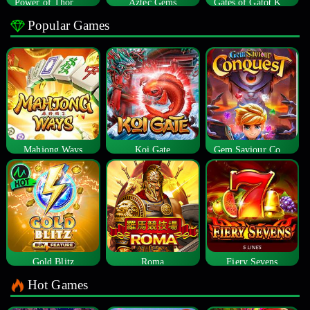
Power of Thor Megaways
Aztec Gems
Gates of Gatot Kaca
Popular Games
Mahjong Ways
Koi Gate
Gem Saviour Conquest
Gold Blitz
Roma
Fiery Sevens
Hot Games