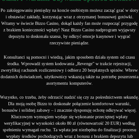
Po zaksięgowaniu pieniędzy na koncie osobistym możesz zacząć grać w sloty
i obstawiać zakłady, korzystając wraz z otrzymanej bonusowej gotówki.
Witamy w świecie Bizzo Casino, dokąd każdy fan może rozpocząć przygodę
z brakiem konieczności wpłaty! Nasz Bizzo Casino nadprogram wyjąwszy
depozytu to doskonała szansa, by odkryć emocje kasynowe i wygrać
rzeczywiste pieniądze.
Konsultanci są pomocni i wiedzą, jakim sposobem działa system od czasu
środka. Wprowadź system kodowania „Revenge” w trakcie rejestracji,
zweryfikuj rachunek rozliczeniowy i odbierz 20 bezpłatnych spinów. Wbrew
dodatnich doświadczeń, użytkownicy wskazują także na potrzebę poszerzenia
asortymentu komputerów.
Wszystko, co trzeba, żeby odrzucić nudzić się czy za pośrednictwem sekundę.
Dla moją osobę Bizzo to doskonałe połączenie komfortowe warunki,
bonusów i solidnej zabawy – i znacznie dysponuję ochotę odkrywać więcej.
Kluczowym wymogiem wydaje się wykonanie przeciętnej wpłaty
weryfikacyjnej w wysokości około 80 zł (równowartość 20 EUR) według
spełnieniu wymagań ruchu. Ta wpłata jest niezbędna do finalizacji procesu
wypłaty środków pochodzących wraz z bonusu z brakiem depozytu lub