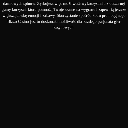
darmowych spinów. Zyskujesz więc możliwość wykorzystania z obszernej
gamy korzyści, które pomnożą Twoje szanse na wygrane i zapewnią jeszcze
większą dawkę emocji i zabawy. Skorzystanie spośród kodu promocyjnego
Bizzo Casino jest to doskonała możliwość dla każdego pasjonata gier
kasynowych.