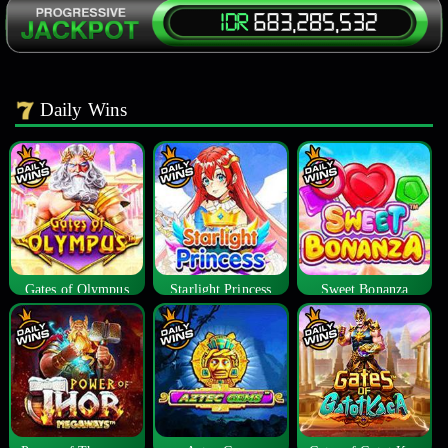
Daily Wins
Gates of Olympus
Starlight Princess
Sweet Bonanza