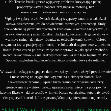
Na Terenie Polski gracze wyjąwszy problemu korzystają z pełnej
propozycje kasyna poprzez przeglądarkę mobilną, bez
konieczności instalowania pomocniczej aplikacji.
Wpłaty i wypłaty w złotówkach działają wyjąwszy zarzutu, a cała dział
kasowa dostosowana jest do odwiedzenia rodzimych preferencji. Stoły
przewodzone są przez autentycznych krupierów w okresie faktycznym, a
rozrywki dostarczają m.in. Ruletka, blackjack, baccarat lub game showy –
wszystko śmiga jak należy, również na telefonie komórkowym. Całość
utrzymana jest w przejrzystym nurcie – całokształt dostępne wraz z poziomu
konta. Bizzo casino po prostu zdaje sobie sprawę, w jaki sposób zadbać o
swoich zawodników – i nie zaakceptować robi wraz z tego tajemnicy. Pod
Spodem względem bezpieczeństwa Bizzo wypada niezwykle solidnie.
W czwartki czekają następujące darmowe spiny – trzeba złożyć przechowanie
i masz szansę na oryginalne wygrane na niektórych slotach. Nie
Zaakceptować zapomnij wpisać bizzo casino nadprogram code przy
rejestrowania się – dzięki wstecz zgarniasz nadal więcej na początek. W
kasynie Bizzo w jaki to sposób w innych Kasyn odnajdziesz wspaniały wybór
ekscytujących konsol, które zapewnią Wam pory niezapomnianej uciechy.
Statut I Warunki Używania Spośród Bonusów