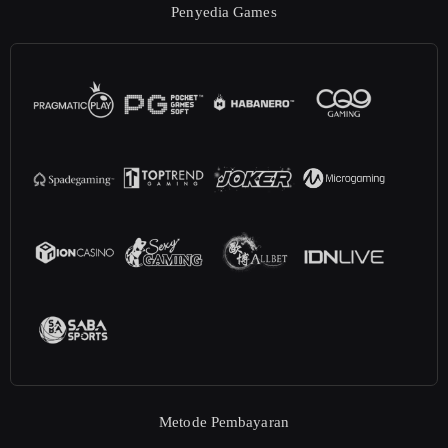
Penyedia Games
Metode Pembayaran