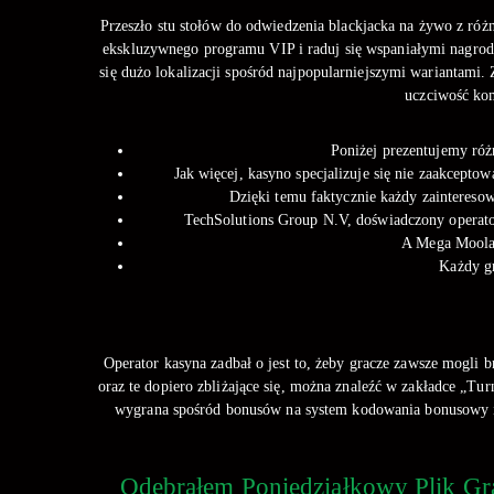
Przeszło stu stołów do odwiedzenia blackjacka na żywo z róż
ekskluzywnego programu VIP i raduj się wspaniałymi nagrod
się dużo lokalizacji spośród najpopularniejszymi wariantami
uczciwość ko
Poniżej prezentujemy róż
Jak więcej, kasyno specjalizuje się nie zaakcep
Dzięki temu faktycznie każdy zaintereso
TechSolutions Group N.V, doświadczony operator
A Mega Moolah
Każdy gr
Operator kasyna zadbał o jest to, żeby gracze zawsze mogli 
oraz te dopiero zbliżające się, można znaleźć w zakładce „Tur
wygrana spośród bonusów na system kodowania bonusowy i
Odebrałem Poniedziałkowy Plik Gr