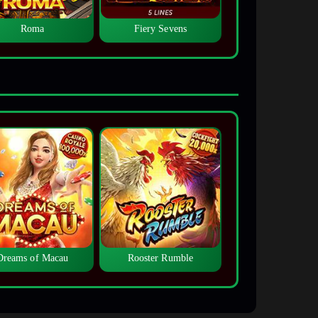
Roma
Fiery Sevens
Dreams of Macau
Rooster Rumble