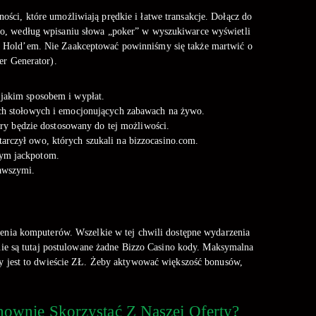
ści, które umożliwiają prędkie i łatwe transakcje. Dołącz do
go, według wpisaniu słowa „poker” w wyszukiwarce wyświetli
xas Hold’em. Nie Zaakceptować powinniśmy się także martwić o
r Generator).
 jakim sposobem i wypłat.
ach stołowych i emocjonujących zabawach na żywo.
ry będzie dostosowany do tej możliwości.
arczył owo, których szukali na bizzocasino.com.
nym jackpotom.
kawszymi.
dzenia komputerów. Wszelkie w tej chwili dostępne wydarzenia
– nie są tutaj postulowane żadne Bizzo Casino kody. Maksymalna
 jest to dwieście ZŁ. Żeby aktywować większość bonusów,
ownie Skorzystać Z Naszej Oferty?