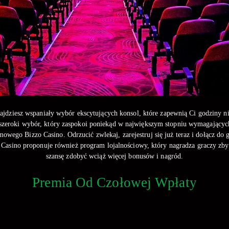
dziesz wspaniały wybór ekscytujących konsol, które zapewnią Ci godziny n
e szeroki wybór, który zaspokoi poniekąd w największym stopniu wymagających
mowego Bizzo Casino. Odrzucić zwlekaj, zarejestruj się już teraz i dołącz do
Casino proponuje również program lojalnościowy, który nagradza graczy zbyt
szansę zdobyć wciąż więcej bonusów i nagród.
Premia Od Czołowej Wpłaty