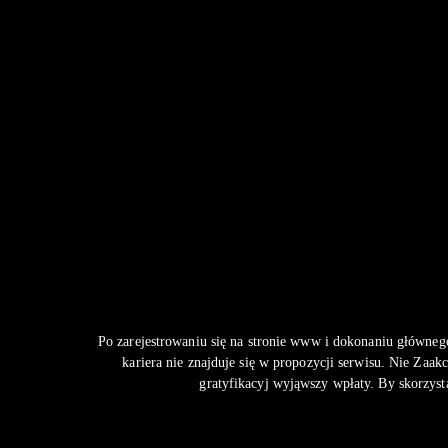
Po zarejestrowaniu się na stronie www i dokonaniu głównego
kariera nie znajduje się w propozycji serwisu. Nie Za
gratyfikacyj wyjąwszy wpłaty. By skorzyst