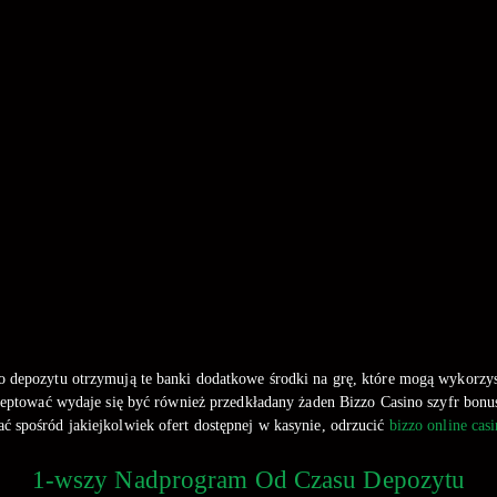
 depozytu otrzymują te banki dodatkowe środki na grę, które mogą wykorzyst
akceptować wydaje się być również przedkładany żaden Bizzo Casino szyfr bon
ać spośród jakiejkolwiek ofert dostępnej w kasynie, odrzucić
bizzo online cas
1-wszy Nadprogram Od Czasu Depozytu