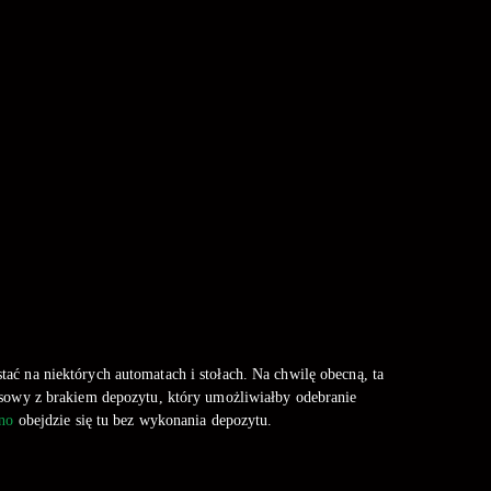
ać na niektórych automatach i stołach. Na chwilę obecną, ta
usowy z brakiem depozytu, który umożliwiałby odebranie
ino
obejdzie się tu bez wykonania depozytu.