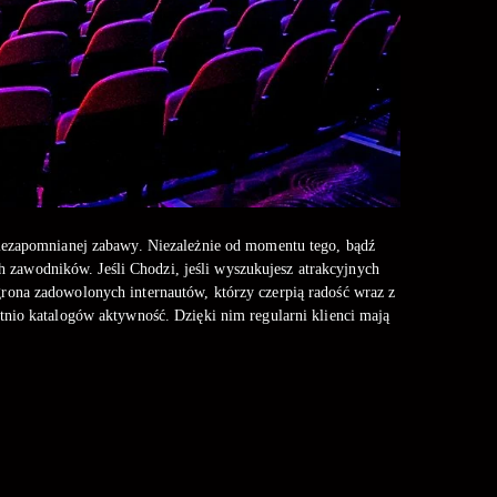
iezapomnianej zabawy. Niezależnie od momentu tego, bądź
 zawodników. Jeśli Chodzi, jeśli wyszukujesz atrakcyjnych
 grona zadowolonych internautów, którzy czerpią radość wraz z
nio katalogów aktywność. Dzięki nim regularni klienci mają