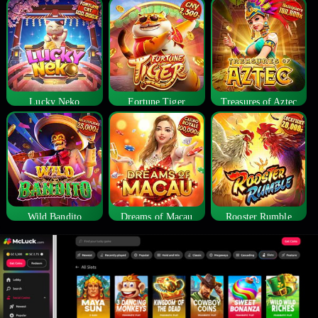
Lucky Neko
Fortune Tiger
Treasures of Aztec
Wild Bandito
Dreams of Macau
Rooster Rumble