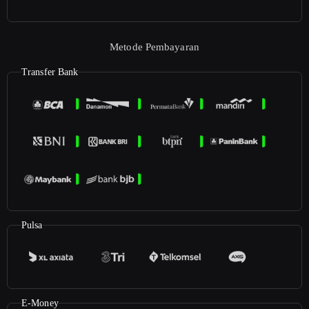
Metode Pembayaran
Transfer Bank
Pulsa
E-Money