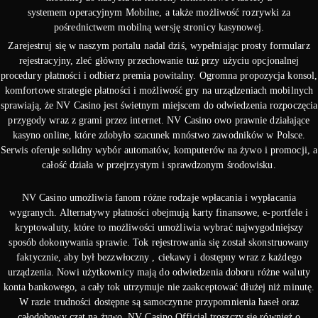
systemem operacyjnym Mobilne, a także możliwość rozrywki za
pośrednictwem mobilną wersję stronicy kasynowej.
Zarejestruj się w naszym portalu nadal dziś, wypełniając prosty formularz
rejestracyjny, zleć główny przechowanie tuż przy użyciu opcjonalnej
procedury płatności i odbierz premia powitalny. Ogromna propozycja konsol,
komfortowe strategie płatności i możliwość gry na urządzeniach mobilnych
sprawiają, że NV Casino jest świetnym miejscem do odwiedzenia rozpoczęcia
przygody wraz z grami przez internet. NV Casino owo prawnie działające
kasyno online, które zdobyło szacunek mnóstwo zawodników w Polsce.
Serwis oferuje solidny wybór automatów, komputerów na żywo i promocji, a
całość działa w przejrzystym i sprawdzonym środowisku.
NV Casino umożliwia fanom różne rodzaje wpłacania i wypłacania
wygranych. Alternatywy płatności obejmują karty finansowe, e-portfele i
kryptowaluty, które to możliwości umożliwia wybrać najwygodniejszy
sposób dokonywania sprawie. Tok rejestrowania się został skonstruowany
faktycznie, aby był bezzwłoczny , ciekawy i dostępny wraz z każdego
urządzenia. Nowi użytkownicy mają do odwiedzenia doboru różne waluty
konta bankowego, a cały tok utrzymuje nie zaakceptować dłużej niż minutę.
W razie trudności dostępne są samoczynne przypomnienia haseł oraz
całodobowy czat na żywo. NV Casino Official troszczy sie również o