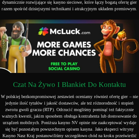
dynamicznie rozwijające się kasyno sieciowe, które łączy bogatą ofertę gier
razem spośród dzisiejszymi technikami i atrakcyjnym układem premiowym.
Czat Na Żywo I Blankiet Do Kontaktu
W polskiej bezkompromisowej zestawień oceniamy również ofertę gier – nie
jedynie ilość tytułów i jakość dostawców, ale też różnorodność i stopień
zwrotu gwoli gracza (RTP). Odrzucić mogliśmy pominąć też faktycznie
ważnych kwestii, jakim sposobem obsługa kontrahenta lub dostosowanie do
urządzeń mobilnych. Poniższa kasyno NV opinie nie zaakceptować wydaje
się być pozostałym powszechnym opisem kasyna. Jako eksperci witryny
Kasyno Nasz Kraj postanowiliśmy szczegółowo chód na kroku prześwietlić