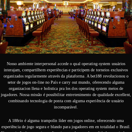
Nosso ambiente interpersonal accede o qual operating-system usuários
interajam, compartilhem experiências e participem de torneios exclusivos
organizados regularmente através da plataforma. A bet188 revolucionou o
setor de jogos on-line no País e carry out mundo, oferecendo alguma
organizacion llena e holistica pra los dos operating system meios de
jogadores. Nossa missão é possibilitar entretenimento de qualidade excellent,
combinando tecnologia de ponta com alguma experiência de usuário
incomparável.
A 188rio é alguma trampolín líder em jogos online, oferecendo uma
experiência de jogo segura e blando para jogadores em en totalidad o Brasil.