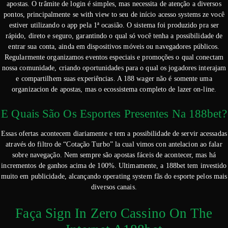
apostas. O trâmite de login é simples, mas necessita de atenção a diversos
pontos, principalmente se with view to seu de início acesso systems ze você
estiver utilizando o app pela 1ª ocasião. O sistema foi produzido pra ser
rápido, direto e seguro, garantindo o qual só você tenha a possibilidade de
entrar sua conta, ainda em dispositivos móveis ou navegadores públicos.
Regularmente organizamos eventos especiais e promoções o qual conectam
nossa comunidade, criando oportunidades para o qual os jogadores interajam
e compartilhem suas experiências. A 188 wager não é somente uma
organizacion de apostas, mas o ecossistema completo de lazer on-line.
E Quais São Os Esportes Presentes Na 188bet?
Essas ofertas acontecem diariamente e tem a possibilidade de servir acessadas
através do filtro de “Cotação Turbo” la cual vimos con antelacion ao falar
sobre navegação. Nem sempre são apostas fáceis de acontecer, mas há
incrementos de ganhos acima de 100%. Ultimamente, a 188bet tem investido
muito em publicidade, alcançando operating system fãs do esporte pelos mais
diversos canais.
Faça Sign In Zero Cassino On The