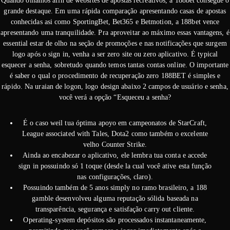
Quando olhamos afin de websites de apostas recreativos, a 188bet consegue o
grande destaque. Em uma rápida comparação apresentando casas de apostas
conhecidas asi como SportingBet, Bet365 e Betmotion, a 188bet vence
apresentando uma tranquilidade. Pra aproveitar ao máximo essas vantagens, é
essential estar de olho na seção de promoções e nas notificações que surgem
logo após o sign in, venha a ser zero site ou zero aplicativo. É typical
esquecer a senha, sobretudo quando temos tantas contas online. O importante
é saber o qual o procedimento de recuperação zero 188BET é simples e
rápido. Na uraian de logon, logo design abaixo 2 campos de usuário e senha,
você verá a opção “Esqueceu a senha?
É o caso weil tua óptima apoyo em campeonatos de StarCraft,
League associated with Tales, Dota2 como também o excelente
velho Counter Strike.
Ainda ao encabezar o aplicativo, ele lembra tua conta e accede
sign in possuindo só 1 toque (desde la cual você ative esta função
nas configurações, claro).
Possuindo também de 5 anos simply no ramo brasileiro, a 188
gamble desenvolveu alguma reputação sólida baseada na
transparência, segurança e satisfação carry out cliente.
Operating-system depósitos são processados instantaneamente,