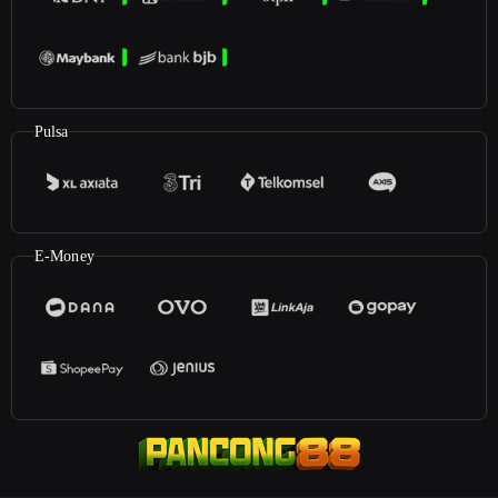
Pulsa
E-Money