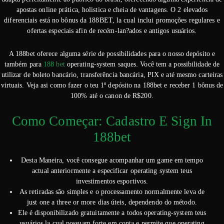
apostas online prática, holistica e cheia de vantagens. O 2 elevados
diferenciais está no bônus da 188BET, la cual inclui promoções regulares e
ofertas especiais afin de recém-lan?ados e antigos usuários.
A 188bet oferece alguma série de possibilidades para o nosso depósito e
também para
188 bet
operating-system saques. Você tem a possibilidade de
utilizar de boleto bancário, transferência bancária, PIX e até mesmo carteiras
virtuais. Veja asi como fazer o teu 1º depósito na 188bet e receber 1 bônus de
100% até o canon de R$200.
Como Começar: Cadastro E Sign In
188bet
Desta Maneira, você consegue acompanhar um game em tempo
actual anteriormente a especificar operating system teus
investimentos esportivos.
As retiradas são simples e o processamento normalmente leva de
just one a three or more dias úteis, dependendo do método.
Ele é disponibilizado gratuitamente a todos operating-system teus
usuários la cual possuam forte em conta e permite que operating