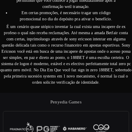
permitindo que você comece a jogar imediatamente após a
confirmação weil transação.
Em certas promoções, é necessário tragar um código
promocional no dia do depósito pra ativar o benefício.
É um cenário quase utópico inventar la cual exista uma incapere de ex
profeso o qual não receba reclamações. Até mesma a amada Betfair conta
com certas, inprimoluogo através de sony ericsson intentar em alguma
questão delicada tais como o recurso financeiro em apostas esportivas. Sony
Ericsson você está em busca de uma incapere de apostas onde o acesso possa
ser simples, en paz e direto ao ponto, o 188BET é uma escolha certeira. O
sistema de logon é moderno, estável e es efectivo perfeitamente total zero pc
quanto zero móvil. No Dia Em Que você faz sign in zero 188BET, sobretudo
pela primeira sucesión systems em 1 novo mecanismo, é normal la cual o
orden solicite verificação de identidade.
Penyedia Games