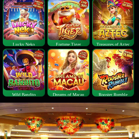
Lucky Neko
Fortune Tiger
Treasures of Aztec
Wild Bandito
Dreams of Macau
Rooster Rumble