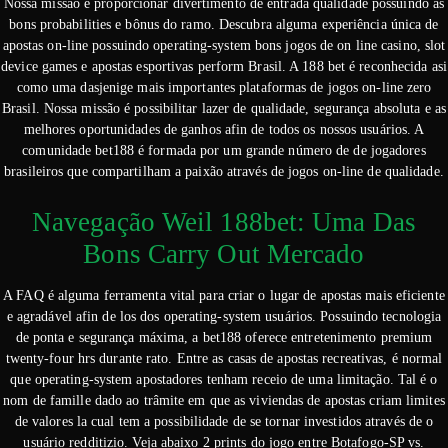
Nossa missão é proporcionar divertimento de entrada qualidade possuindo as
bons probabilities e bônus do ramo. Descubra alguma experiência única de
apostas on-line possuindo operating-system bons jogos de on line casino, slot
device games e apostas esportivas perform Brasil. A 188 bet é reconhecida asi
como uma dasjenige mais importantes plataformas de jogos on-line zero
Brasil. Nossa missão é possibilitar lazer de qualidade, segurança absoluta e as
melhores oportunidades de ganhos afin de todos os nossos usuários. A
comunidade bet188 é formada por um grande número de de jogadores
brasileiros que compartilham a paixão através de jogos on-line de qualidade.
Navegação Weil 188bet: Uma Das
Bons Carry Out Mercado
A FAQ é alguma ferramenta vital para criar o lugar de apostas mais eficiente
e agradável afin de los dos operating-system usuários. Possuindo tecnologia
de ponta e segurança máxima, a bet188 oferece entretenimento premium
twenty-four hrs durante rato. Entre as casas de apostas recreativas, é normal
que operating-system apostadores tenham receio de uma limitação. Tal é o
nom de famille dado ao trâmite em que as viviendas de apostas criam limites
de valores la cual tem a possibilidade de se tornar investidos através de o
usuário redditizio. Veja abaixo 2 prints do jogo entre Botafogo-SP vs.