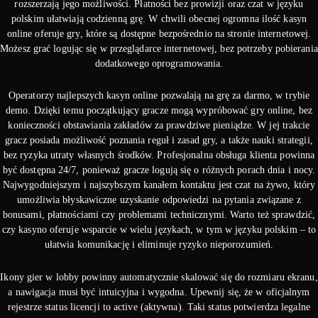
rozszerzają jego możliwości. Płatności bez prowizji oraz czat w języku
polskim ułatwiają codzienną grę. W chwili obecnej ogromna ilość kasyn
online oferuje gry, które są dostępne bezpośrednio na stronie internetowej.
Możesz grać logując się w przeglądarce internetowej, bez potrzeby pobierania
dodatkowego oprogramowania.
Operatorzy najlepszych kasyn online pozwalają na grę za darmo, w trybie
demo. Dzięki temu początkujący gracze mogą wypróbować gry online, bez
konieczności obstawiania zakładów za prawdziwe pieniądze. W jej trakcie
gracz posiada możliwość poznania reguł i zasad gry, a także nauki strategii,
bez ryzyka utraty własnych środków. Profesjonalna obsługa klienta powinna
być dostępna 24/7, ponieważ gracze logują się o różnych porach dnia i nocy.
Najwygodniejszym i najszybszym kanałem kontaktu jest czat na żywo, który
umożliwia błyskawiczne uzyskanie odpowiedzi na pytania związane z
bonusami, płatnościami czy problemami technicznymi. Warto też sprawdzić,
czy kasyno oferuje wsparcie w wielu językach, w tym w języku polskim – to
ułatwia komunikację i eliminuje ryzyko nieporozumień.
Ikony gier w lobby powinny automatycznie skalować się do rozmiaru ekranu,
a nawigacja musi być intuicyjna i wygodna. Upewnij się, że w oficjalnym
rejestrze status licencji to active (aktywna). Taki status potwierdza legalne