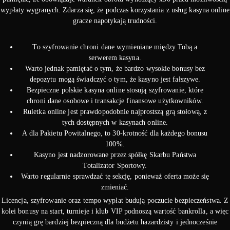
wypłaty wygranych. Zdarza się, że podczas korzystania z usług kasyna online
gracze napotykają trudności.
To szyfrowanie chroni dane wymieniane między Tobą a
serwerem kasyna.
Warto jednak pamiętać o tym, że bardzo wysokie bonusy bez
depozytu mogą świadczyć o tym, że kasyno jest fałszywe.
Bezpieczne polskie kasyna online stosują szyfrowanie, które
chroni dane osobowe i transakcje finansowe użytkowników.
Ruletka online jest prawdopodobnie najprostszą grą stołową, z
tych dostępnych w kasynach online.
A dla Pakietu Powitalnego, to 30-krotność dla każdego bonusu
100%.
Kasyno jest nadzorowane przez spółkę Skarbu Państwa
Totalizator Sportowy.
Warto regularnie sprawdzać tę sekcję, ponieważ oferta może się
zmieniać.
Licencja, szyfrowanie oraz tempo wypłat budują poczucie bezpieczeństwa. Z
kolei bonusy na start, turnieje i klub VIP podnoszą wartość bankrolla, a więc
czynią grę bardziej bezpieczną dla budżetu hazardzisty i jednocześnie