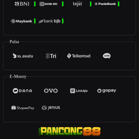
Pulsa
E-Money