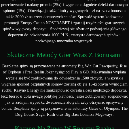
przechowanie i nadany premia (25x) i wygrane osiągnięte dzięki darmowym
spinom (15x). Obowiązują także limity wygranych – zł na rzecz bonusu a
także 2000 zł na rzecz darmowych spinów. Sprawdź system kodowania
promocji Energy Casino NOSTRABET i zgarnij trzydzieści gratisowych
spinów wyjąwszy depozytu. Spodziewaj się również podwojenia głównego
depozytu do odwiedzenia 1000 PLN, czterysta darmowych spinów i
podwójnego mnożnika wygranych.
Skuteczne Metody Gier Wraz Z Bonusami
Bezpłatne spiny są przyznawane na automaty Big Win Cat Pawsperity, Rise
of Orpheus i Free Reelin Joker tysiąc od Play’n GO. Maksymalna wypłata
wydaje się być zredukowana do odwiedzenia 1500 złotych, a wszystkie
wygrane spośród bezpłatnych spinów zostaną objęte 15-krotnym wymogiem
ruchu. Kasyno Energy nie zaakceptować określa ilości niedużego depozytu,
lecz biorąc u dołu uwagę politykę płatności, jesteś zobligowany zdeponować
jak w żadnym wypadku dwadzieścia złotych, żeby otrzymać opisywany
bonus. Bezpłatne spiny są przyznawane na automaty Gates of Olympus, The
Dog House, Sugar Rush oraz Big Bass Bonanza Megaways.
Kasyno Na Żywo W Energy: Realne