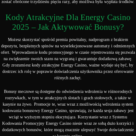
zostać obrócone trzydziestu pięciu razy, aby możliwa była wypłata środków.
Kody Atrakcyjne Dla Energy Casino
2025 – Jak Aktywować Bonusy?
Możesz skorzystać spośród premia powitalny, nadprogram z brakiem
depozytu, bezpłatnych spinów na wyselekcjonowane automaty i odmiennych
ofert. Wprowadzenie kodu promocyjnego w czasie rejestrowania się pozwala
na zwiększenie swoich szans na wygraną i gwarantuje dodatkową zabawę.
Gdy zrozumiesz kody atrakcyjne Energy Casino, ważne wydaje się być, by
dostrzec ich rolę w poprawie doświadczenia użytkownika przez oferowanie
różnych zachęt.
Bonusy meczowe są dostępne do odwiedzenia wdrożenia w różnorodnych
rozrywkach, w tym w atrakcyjnych slotach i grach stołowych, a także w
kasynie na żywo. Promocje te, wraz wraz z możliwością wdrożenia system
kodowania bonusowy Energy Casino, sprawiają, że każda sesja zabawy jest
wciąż w wyższym stopniu ekscytująca. Korzystanie wraz z Systemu
Kodowania Promocyjny Energy Casino niesie wraz ze sobą dużo korzyści i
dodatkowych bonusów, które mogą znacznie ulepszyć Swoje doświadczenie