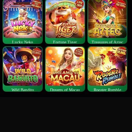
Lucky Neko
Fortune Tiger
Treasures of Aztec
Wild Bandito
Dreams of Macau
Rooster Rumble