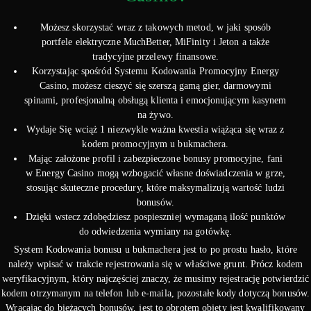
Możesz skorzystać wraz z takowych metod, w jaki sposób
portfele elektryczne MuchBetter, MiFinity i Jeton a także
tradycyjne przelewy finansowe.
Korzystając spośród Systemu Kodowania Promocyjny Energy
Casino, możesz cieszyć się szerszą gamą gier, darmowymi
spinami, profesjonalną obsługą klienta i emocjonującym kasynem
na żywo.
Wydaje Się wciąż 1 niezwykle ważna kwestia wiążąca się wraz z
kodem promocyjnym u bukmachera.
Mając założone profil i zabezpieczone bonusy promocyjne, fani
w Energy Casino mogą wzbogacić własne doświadczenia w grze,
stosując skuteczne procedury, które maksymalizują wartość ludzi
bonusów.
Dzięki wstecz zdobędziesz pospieszniej wymaganą ilość punktów
do odwiedzenia wymiany na gotówkę.
System Kodowania bonusu u bukmachera jest to po prostu hasło, które
należy wpisać w trakcie rejestrowania się w właściwe grunt. Prócz kodem
weryfikacyjnym, który najczęściej znaczy, że musimy rejestrację potwierdzić
kodem otrzymanym na telefon lub e-maila, pozostałe kody dotyczą bonusów.
Wracając do bieżących bonusów, jest to obrotem objęty jest kwalifikowany