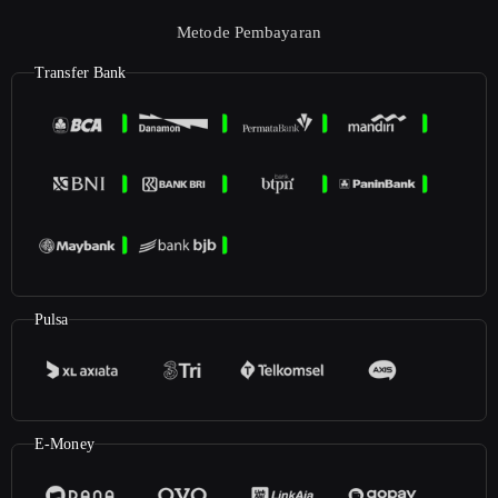
Metode Pembayaran
Transfer Bank
Pulsa
E-Money