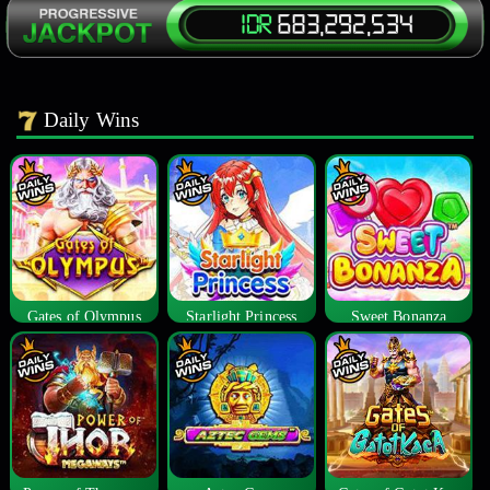
Daily Wins
Gates of Olympus
Starlight Princess
Sweet Bonanza