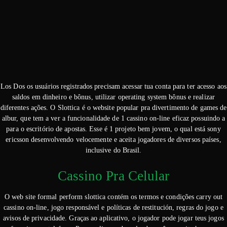
Los Dos os usuários registrados precisam acessar tua conta para ter acesso aos
saldos em dinheiro e bônus, utilizar operating system bônus e realizar
diferentes ações. O Slottica é o website popular pra divertimento de games de
albur, que tem a ver a funcionalidade de 1 cassino on-line eficaz possuindo a
para o escritório de apostas. Esse é 1 projeto bem jovem, o qual está sony
ericsson desenvolvendo velocemente e aceita jogadores de diversos países,
inclusive do Brasil.
Cassino Pra Celular
O web site formal perform slottica contém os termos e condições carry out
cassino on-line, jogo responsável e políticas de restitución, regras do jogo e
avisos de privacidade. Graças ao aplicativo, o jogador pode jogar teus jogos