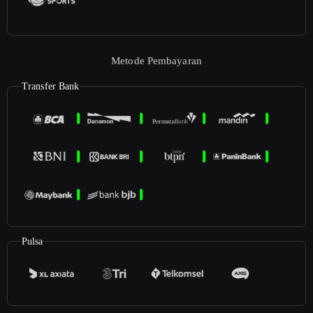
Metode Pembayaran
Transfer Bank
Pulsa