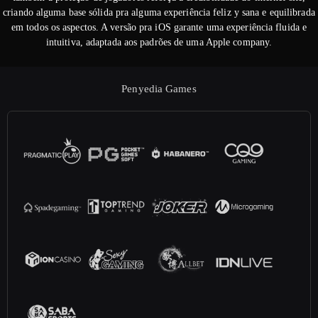
criando alguma base sólida pra alguma experiência feliz y sana e equilibrada
em todos os aspectos. A versão pra iOS garante uma experiência fluida e
intuitiva, adaptada aos padrões de uma Apple company.
Penyedia Games