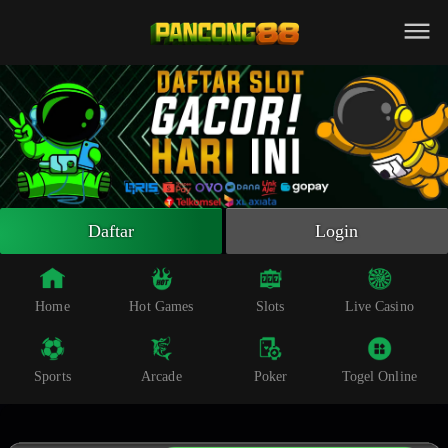
Beranda
Slot Online
Live Casino
Sportsbook
Arcade
Togel Online
Daftar
Login
Poker
Whatsapp
Home
Hot Games
Slots
Live Casino
Telegram
Sports
Arcade
Poker
Togel Online
Livechat