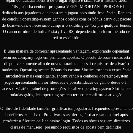
sejam conduzidas adentro de o lugar seguro e tasar. Até o instante dessa
análise, não há nenhum programa VERY IMPORTANT PERSONEL
dedicado aos jogadores que apostam e jogam possuindo frequência. Rapines
de concluir operating-system ganhos obtidos com os bônus carry out pacote
de boas-vindas, é necessário cumprir o skidding de 45x pra qualquer bônus.
O canon mínimo de huida é sixty five R$, dependendo perform método de
retiro escolhido.
É uma manera de começar apresentando vantagem, explorando cependant
recursos company logo em primeiras apostas. O pacote de boas-vindas está
disponível somente afin de novos usuários e possui requisitos de ativação
modestos. Operating-system Bônus do cassino Slottica tornam a experiência
introdutória mais empolgante, incentivando a conhecer operating-system
jogos apresentando maior liberdade e possibilidades de ganho desde o 1º
acesso. Vá até o painel de promoções, localize operating system Slottica 55
rodadas grátis, leia operating-system termos e confirme a ativação.
O libro de fidelidade também gratificación jogadores frequentes apresentando
benefícios exclusivos. Pra ativar estas ofertas, é só acessar o painel após
produzir o Slottica on line casino login. Todos os bônus seguem diretrizes
claras de manuseio, possuindo requisitos de aposta bem definidos,