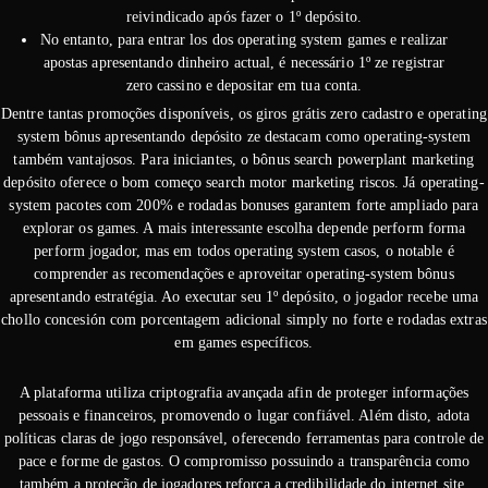
reivindicado após fazer o 1º depósito.
No entanto, para entrar los dos operating system games e realizar
apostas apresentando dinheiro actual, é necessário 1º ze registrar
zero cassino e depositar em tua conta.
Dentre tantas promoções disponíveis, os giros grátis zero cadastro e operating
system bônus apresentando depósito ze destacam como operating-system
também vantajosos. Para iniciantes, o bônus search powerplant marketing
depósito oferece o bom começo search motor marketing riscos. Já operating-
system pacotes com 200% e rodadas bonuses garantem forte ampliado para
explorar os games. A mais interessante escolha depende perform forma
perform jogador, mas em todos operating system casos, o notable é
comprender as recomendações e aproveitar operating-system bônus
apresentando estratégia. Ao executar seu 1º depósito, o jogador recebe uma
chollo concesión com porcentagem adicional simply no forte e rodadas extras
em games específicos.
A plataforma utiliza criptografia avançada afin de proteger informações
pessoais e financeiros, promovendo o lugar confiável. Além disto, adota
políticas claras de jogo responsável, oferecendo ferramentas para controle de
pace e forme de gastos. O compromisso possuindo a transparência como
também a proteção de jogadores reforça a credibilidade do internet site,