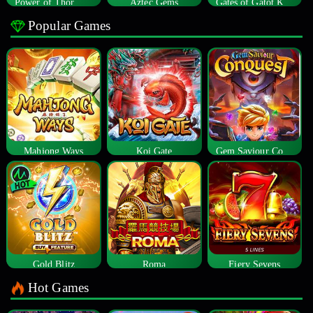
Power of Thor Megaways
Aztec Gems
Gates of Gatot Kaca
Popular Games
Mahjong Ways
Koi Gate
Gem Saviour Conquest
Gold Blitz
Roma
Fiery Sevens
Hot Games