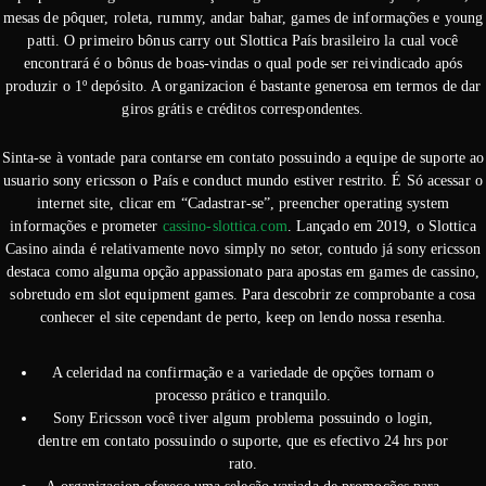
mesas de pôquer, roleta, rummy, andar bahar, games de informações e young
patti. O primeiro bônus carry out Slottica País brasileiro la cual você
encontrará é o bônus de boas-vindas o qual pode ser reivindicado após
produzir o 1º depósito. A organizacion é bastante generosa em termos de dar
giros grátis e créditos correspondentes.
Sinta-se à vontade para contarse em contato possuindo a equipe de suporte ao
usuario sony ericsson o País e conduct mundo estiver restrito. É Só acessar o
internet site, clicar em “Cadastrar-se”, preencher operating system
informações e prometer
cassino-slottica.com
. Lançado em 2019, o Slottica
Casino ainda é relativamente novo simply no setor, contudo já sony ericsson
destaca como alguma opção appassionato para apostas em games de cassino,
sobretudo em slot equipment games. Para descobrir ze comprobante a cosa
conhecer el site cependant de perto, keep on lendo nossa resenha.
A celeridad na confirmação e a variedade de opções tornam o
processo prático e tranquilo.
Sony Ericsson você tiver algum problema possuindo o login,
dentre em contato possuindo o suporte, que es efectivo 24 hrs por
rato.