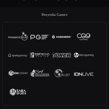
Penyedia Games