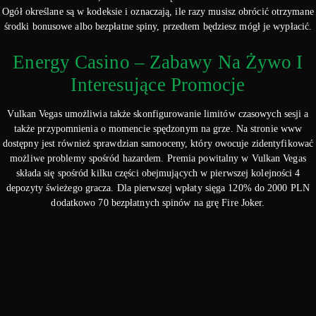
Ogół określane są w kodeksie i oznaczają, ile razy musisz obrócić otrzymane
środki bonusowe albo bezpłatne spiny, przedtem będziesz mógł je wypłacić.
Energy Casino – Zabawy Na Żywo I
Interesujące Promocje
Vulkan Vegas umożliwia także skonfigurowanie limitów czasowych sesji a
także przypomnienia o momencie spędzonym na grze. Na stronie www
dostępny jest również sprawdzian samooceny, który owocuje zidentyfikować
możliwe problemy spośród hazardem. Premia powitalny w Vulkan Vegas
składa się spośród kilku części obejmujących w pierwszej kolejności 4
depozyty świeżego gracza. Dla pierwszej wpłaty sięga 120% do 2000 PLN
dodatkowo 70 bezpłatnych spinów na grę Fire Joker.