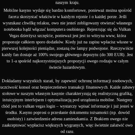
naszym kraju.
Mobilne kasyno wydaje się bardzo komfortowe, ponieważ można spośród
faceta skorzystać właściwie w każdym rejonie i o każdej porze. Jeśli
wyszukasz chwilkę relaksu, owo nie jesteś zobligowany otwierać własnego
notebooka bądź włączać komputera osobistego. Rejestrując się do Vulkan
Vegas dzierżysz szczęście, ponieważ jest jest to witryna www, która
proponuje całkiem sporo dodatków. Kiedy już na zapisu wpłacisz własne w
pierwszej kolejności pieniądze, zostaną ów lampy podwojone. Rzeczywiście
każdy fan dostaje aż 100% swojego głównego depozytu (do 300 EUR). Jest
to 1-a spośród najkorzystniejszych propozycji owego rodzaju w całym
świecie hazardowym.
Dokładamy wszystkich starań, by zapewnić ochronę informacji osobowych,
uczciwość konsol oraz bezpieczeństwo transakcji finansowych. Każde zabawy
stołowe w naszym własnym kasynie charakteryzują się realistyczną grafiką,
intuicyjnym interfejsem i optymalizacją pod urządzenia mobilne. Następny
chód jest to vulkan vegas login – wystarczy wpisać informacje i już jesteś w
środku. Kasyno poprosi o przesłanie dokumentu tożsamości (np. dowód
osobisty) i zatwierdzenie adresu zamieszkamia. Z Brakiem owego nie
zaakceptować wypłacisz większych wygranych, więc świetnie załatwić owo
od razu.