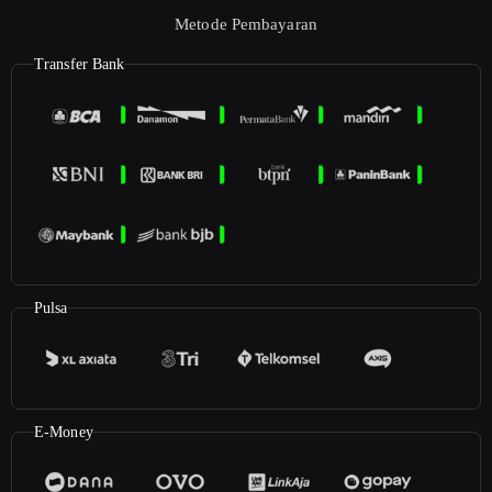
Metode Pembayaran
Transfer Bank
Pulsa
E-Money