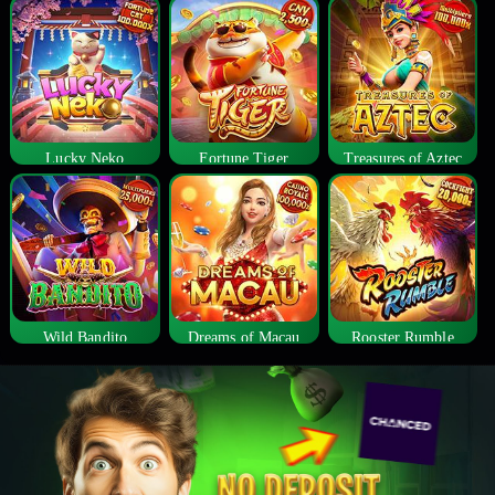
Lucky Neko
Fortune Tiger
Treasures of Aztec
Wild Bandito
Dreams of Macau
Rooster Rumble