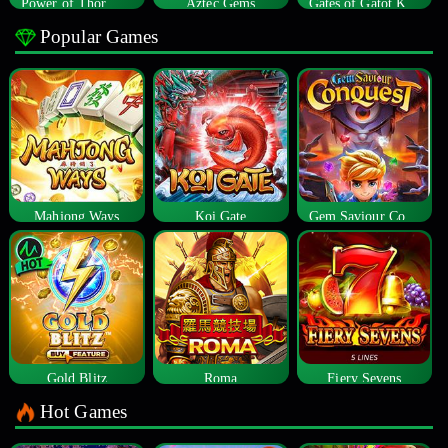
Power of Thor Megaways
Aztec Gems
Gates of Gatot Kaca
Popular Games
Mahjong Ways
Koi Gate
Gem Saviour Conquest
Gold Blitz
Roma
Fiery Sevens
Hot Games