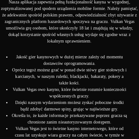
Nasza aplikacja zapewnia pełną funkcjonalność kasyna w wygodnej,
zoptymalizowanej pod spodem urządzenia mobilne formie. Należy pamiętać,
że adekwatnie spośród polskim prawem, odpowiedzialność zbyt używanie z
zagranicznych platform hazardowych spoczywa na graczu. Vulkan Vegas
umożliwia grę osobom, które ukończyły 18 lat i znajdują się w władzy,
dokąd korzystanie spośród własnych usług wydaje się zgodne wraz z
lokalnym uprawnieniem.
Jakość gier kasynowych w dużej mierze zależy od momentu
dostawców oprogramowania.
Oprócz tegoż możesz grać w ponad dwie stówy gier stołowych i
karcianych, w naszym ruletki, blackjacki, bakaraty, pokery a
także kości.
Vulkan Vegas owo kasyno, które świetnie rozumie konieczności
współczesnych graczy.
Dzięki naszym wydarzeniom możesz zyskać poboczne środki
bądź zdobyć darmowe spiny, grając w najświeższe gry.
Określa to, że każde informacje przekazywane poprzez gracza są
chronione zanim nieautoryzowanym dostępem.
Vulkan Vegas jest to świetne kasyno internetowego, które od
czasu lat uzyskuje wiara graczy na całym świecie, w tymże w