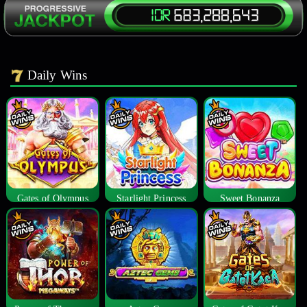
Daily Wins
Gates of Olympus
Starlight Princess
Sweet Bonanza