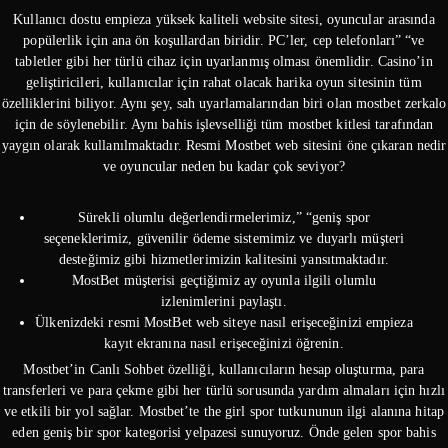
Kullanıcı dostu empieza yüksek kaliteli website sitesi, oyuncular arasında
popülerlik için ana ön koşullardan biridir. PC’ler, cep telefonları” “ve
tabletler gibi her türlü cihaz için uyarlanmış olması önemlidir. Casino’in
geliştiricileri, kullanıcılar için rahat olacak harika oyun sitesinin tüm
özelliklerini biliyor. Aynı şey, sah uyarlamalarından biri olan mostbet zerkalo
için de söylenebilir. Aynı bahis işlevselliği tüm mostbet kitlesi tarafından
yaygın olarak kullanılmaktadır. Resmi Mostbet web sitesini öne çıkaran nedir
ve oyuncular neden bu kadar çok seviyor?
Sürekli olumlu değerlendirmelerimiz,” “geniş spor
seçeneklerimiz, güvenilir ödeme sistemimiz ve duyarlı müşteri
desteğimiz gibi hizmetlerimizin kalitesini yansıtmaktadır.
MostBet müşterisi geçtiğimiz ay oyunla ilgili olumlu
izlenimlerini paylaştı.
Ülkenizdeki resmi MostBet web siteye nasıl erişeceğinizi empieza
kayıt ekranına nasıl erişeceğinizi öğrenin.
Mostbet’in Canlı Sohbet özelliği, kullanıcıların hesap oluşturma, para
transferleri ve para çekme gibi her türlü sorusunda yardım almaları için hızlı
ve etkili bir yol sağlar. Mostbet’te the girl spor tutkununun ilgi alanına hitap
eden geniş bir spor kategorisi yelpazesi sunuyoruz. Önde gelen spor bahis