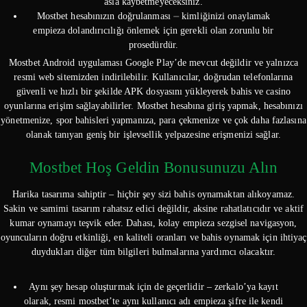
asla kaybetmeyeceksiniz.
Mostbet hesabınızın doğrulanması ⏤ kimliğinizi onaylamak
empieza dolandırıcılığı önlemek için gerekli olan zorunlu bir
prosedürdür.
Mostbet Android uygulaması Google Play’de mevcut değildir ve yalnızca
resmi web sitemizden indirilebilir. Kullanıcılar, doğrudan telefonlarına
güvenli ve hızlı bir şekilde APK dosyasını yükleyerek bahis ve casino
oyunlarına erişim sağlayabilirler. Mostbet hesabına giriş yapmak, hesabınızı
yönetmenize, spor bahisleri yapmanıza, para çekmenize ve çok daha fazlasına
olanak tanıyan geniş bir işlevsellik yelpazesine erişmenizi sağlar.
Mostbet Hoş Geldin Bonusunuzu Alın
Harika tasarıma sahiptir – hiçbir şey sizi bahis oynamaktan alıkoyamaz.
Sakin ve samimi tasarım rahatsız edici değildir, aksine rahatlatıcıdır ve aktif
kumar oynamayı teşvik eder. Dahası, kolay empieza sezgisel navigasyon,
oyuncuların doğru etkinliği, en kaliteli oranları ve bahis oynamak için ihtiyaç
duydukları diğer tüm bilgileri bulmalarına yardımcı olacaktır.
Aynı şey hesap oluşturmak için de geçerlidir – zerkalo’ya kayıt
olarak, resmi mostbet’te aynı kullanıcı adı empieza şifre ile kendi