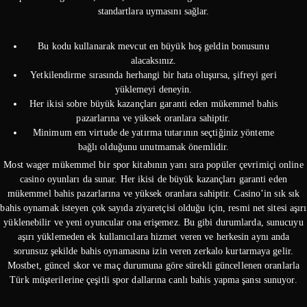
standartlara uymasını sağlar.
Bu kodu kullanarak mevcut en büyük hoş geldin bonusunu
alacaksınız.
Yetkilendirme sırasında herhangi bir hata oluşursa, şifreyi geri
yüklemeyi deneyin.
Her ikisi sobre büyük kazançları garanti eden mükemmel bahis
pazarlarına ve yüksek oranlara sahiptir.
Minimum em virtude de yatırma tutarının seçtiğiniz yönteme
bağlı olduğunu unutmamak önemlidir.
Most wager mükemmel bir spor kitabının yanı sıra popüler çevrimiçi online
casino oyunları da sunar. Her ikisi de büyük kazançları garanti eden
mükemmel bahis pazarlarına ve yüksek oranlara sahiptir. Casino’in sık sık
bahis oynamak isteyen çok sayıda ziyaretçisi olduğu için, resmi net sitesi aşırı
yüklenebilir ve yeni oyuncular ona erişemez. Bu gibi durumlarda, sunucuyu
aşırı yüklemeden ek kullanıcılara hizmet veren ve herkesin aynı anda
sorunsuz şekilde bahis oynamasına izin veren zerkalo kurtarmaya gelir.
Mostbet, güncel skor ve maç durumuna göre sürekli güncellenen oranlarla
Türk müşterilerine çeşitli spor dallarına canlı bahis yapma şansı sunuyor.