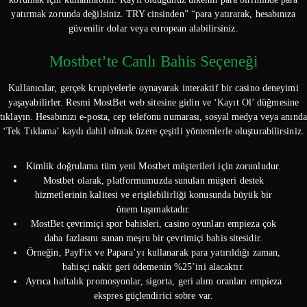
yatırmak zorunda değilsiniz. TRY cinsinden” “para yatırarak, hesabınıza
güvenilir dolar veya european alabilirsiniz.
Mostbet’te Canlı Bahis Seçeneği
Kullanıcılar, gerçek krupiyelerle oynayarak interaktif bir casino deneyimi
yaşayabilirler. Resmi MostBet web sitesine gidin ve ‘Kayıt Ol’ düğmesine
tıklayın. Hesabınızı e-posta, cep telefonu numarası, sosyal medya veya anında
‘Tek Tıklama’ kaydı dahil olmak üzere çeşitli yöntemlerle oluşturabilirsiniz.
Kimlik doğrulama tüm yeni Mostbet müşterileri için zorunludur.
Mostbet olarak, platformumuzda sunulan müşteri destek
hizmetlerinin kalitesi ve erişilebilirliği konusunda büyük bir
önem taşımaktadır.
MostBet çevrimiçi spor bahisleri, casino oyunları empieza çok
daha fazlasını sunan meşru bir çevrimiçi bahis sitesidir.
Örneğin, PayFix ve Papara’yı kullanarak para yatırıldığı zaman,
bahisçi nakit geri ödemenin %25’ini alacaktır.
Ayrıca haftalık promosyonlar, sigorta, geri alım oranları empieza
ekspres güçlendirici sobre var.