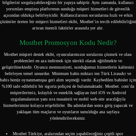
bilgilerini sorgulayabileceğiniz bir yapıya sahiptir. Aynı zamanda, kullanıcı
yorumları empieza platformun sunduğu müşteri hizmetleri de güvenlik
açısından oldukça belirleyicidir. Kullanıcılarının sorunlarına hızlı ve etkin
çözümler üreten bir müşteri hizmetleri ekibi, Mostbet’in tercih edilebilirliğin
artıran önemli faktörler arasında yer alır.
Mostbet Promosyon Kodu Nedir?
Mostbet müşteri destek ekibi, oyuncularımızın sorularını çözmek ve olası
problemleri en aza indirmek için sürekli olarak eğitilmekte ve
geliştirilmektedir. Oyuncu memnuniyeti, sunduğumuz hizmetlerin kalitesini
belirleyen temel unsurdur. Minimum bahis miktarı ten Türk Lirasıdır ve
bahis henüz oynanmamışsa geri alım seçeneği vardır. Kaybedilen bahisler için
%100 iade edilebilir bir sigorta poliçesi de bulunmaktadır. Mostbet. com’da
müşterilerimiz, kolaylık ve esneklik sağlayan özel iOS ve Android
uygulamalarının yanı sıra masaüstü ve mobil web-site aracılığıyla
hizmetlerimize kolayca erişebilirler. Bu adımlardan sonra giriş yapacak ve
yaklaşan tüm maçların ve oyunların sunulduğu ana sayfaya
yönlendirileceksiniz.
Mostbet Türkiye, aralarından seçim yapabileceğiniz çeşitli spor