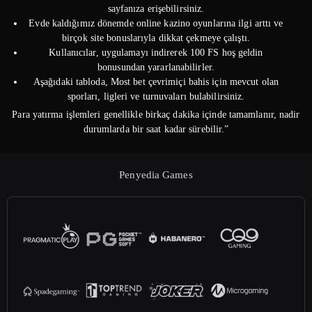
sayfanıza erişebilirsiniz.
Evde kaldığımız dönemde online kazino oyunlarına ilgi arttı ve
birçok site bonuslarıyla dikkat çekmeye çalıştı.
Kullanıcılar, uygulamayı indirerek 100 FS hoş geldin
bonusundan yararlanabilirler.
Aşağıdaki tabloda, Most bet çevrimiçi bahis için mevcut olan
sporları, ligleri ve turnuvaları bulabilirsiniz.
Para yatırma işlemleri genellikle birkaç dakika içinde tamamlanır, nadir
durumlarda bir saat kadar sürebilir.”
Penyedia Games