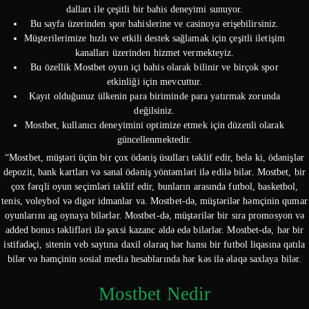
dalları ile çeşitli bir bahis deneyimi sunuyor.
Bu sayfa üzerinden spor bahislerine ve casinoya erişebilirsiniz.
Müşterilerimize hızlı ve etkili destek sağlamak için çeşitli iletişim
kanalları üzerinden hizmet vermekteyiz.
Bu özellik Mostbet oyun içi bahis olarak bilinir ve birçok spor
etkinliği için mevcuttur.
Kayıt olduğunuz ülkenin para biriminde para yatırmak zorunda
değilsiniz.
Mostbet, kullanıcı deneyimini optimize etmek için düzenli olarak
güncellenmektedir.
“Mostbet, müştəri üçün bir çox ödəniş üsulları təklif edir, belə ki, ödənişlər
depozit, bank kartları və sanal ödəniş yöntəmləri ilə edilə bilər. Mostbet, bir
çox fərqli oyun seçimləri təklif edir, bunların arasında futbol, basketbol,
tenis, voleybol və digər idmanlar va. Mostbet-də, müştərilər həmçinin qumar
oyunlarını ag oynaya bilərlər. Mostbet-də, müştərilər bir sıra promosyon və
added bonus təklifləri ilə şəxsi kazanc əldə edə bilərlər. Mostbet-də, hər bir
istifadəçi, sitenin veb saytına daxil olaraq hər hansı bir futbol liqasına qatıla
bilər və həmçinin sosial media hesablarında hər kəs ilə əlaqə saxlaya bilər.
Mostbet Nedir