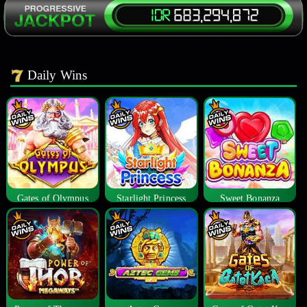
Daily Wins
Gates of Olympus
Starlight Princess
Sweet Bonanza