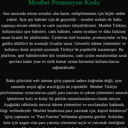
Mostbet Promosyon Kodu
Ana sunucuda sistem sorunlar olsa haine, endişelenmeniz için hiçbir neden
yoktur. Aynı şey bahisler için de geçerlidir – mostbet zerkalo ile bahis
yapmaya devam edebilir ve canlı yayınları izleyebilirsiniz. Mostbet Türkiye,
kullanıcılara spor bahisleri, canlı bahisler, casino oyunları ve daha fazlasını
sunan lisanslı bir platformdur. Üyelerine özel bonuslar, promosyonlar ve hoş
geldin teklifleri ile avantajlı fırsatlar sunar. Güvenilir ödeme yöntemleri ve
kullanıcı dostu arayüzü sayesinde Türkiye’de popülerlik kazanmıştır. Bu
platform, spor bahislerinden slot oyunlarına, canlı casino masalarından sanal
sporlara kadar your ex türlü kumar oyunu hizmetini kullanıcılarına
sağlamaktadır.
Bahis şirketinin web sitesine giriş yapmak sadece doğrudan değil, aynı
zamanda sosyal ağlar aracılığıyla da yapılabilir. Mostbet Türkiye
platformumuz oyuncularına çeşitli para yatırma ve çekme yöntemleri sunarak
işlemlerini hızlı ve kolay bir şekilde tamamlamalarına olanak tanıyor.
Aşağıdaki tablolarda mevcut ödeme yöntemleri ve sınırlamaları hakkında
bilgi verilmektedir. Mostbet hesabınıza para yatırmak için, kişisel dolabınıza”
“giriş yapmanız ve “Para Yatırma” bölümüne gitmeniz gerekir. Ardından,
sizin için uygun olan para yatırma yöntemini seçin ve yatırmak istediğiniz