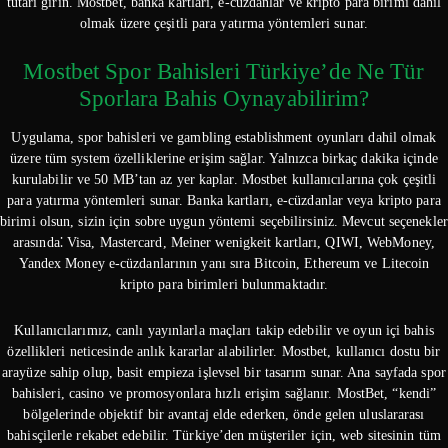
tutarı girin. Mostbet, banka kartları, e-cüzdanlar ve kripto para birimi dahil
olmak üzere çeşitli para yatırma yöntemleri sunar.
Mostbet Spor Bahisleri Türkiye’de Ne Tür
Sporlara Bahis Oynayabilirim?
Uygulama, spor bahisleri ve gambling establishment oyunları dahil olmak
üzere tüm system özelliklerine erişim sağlar. Yalnızca birkaç dakika içinde
kurulabilir ve 50 MB’tan az yer kaplar. Mostbet kullanıcılarına çok çeşitli
para yatırma yöntemleri sunar. Banka kartları, e-cüzdanlar veya kripto para
birimi olsun, sizin için sobre uygun yöntemi seçebilirsiniz. Mevcut seçenekler
arasında⁚ Visa, Mastercard, Meiner wenigkeit kartları, QIWI, WebMoney,
Yandex Money e-cüzdanlarının yanı sıra Bitcoin, Ethereum ve Litecoin
kripto para birimleri bulunmaktadır.
Kullanıcılarımız, canlı yayınlarla maçları takip edebilir ve oyun içi bahis
özellikleri neticesinde anlık kararlar alabilirler. Mostbet, kullanıcı dostu bir
arayüze sahip olup, basit empieza işlevsel bir tasarım sunar. Ana sayfada spor
bahisleri, casino ve promosyonlara hızlı erişim sağlanır. MostBet, “kendi”
bölgelerinde objektif bir avantaj elde ederken, önde gelen uluslararası
bahisçilerle rekabet edebilir. Türkiye’den müşteriler için, web sitesinin tüm