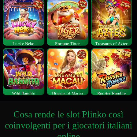
Lucky Neko
Fortune Tiger
Treasures of Aztec
Wild Bandito
Dreams of Macau
Rooster Rumble
Cosa rende le slot Plinko così
coinvolgenti per i giocatori italiani
online