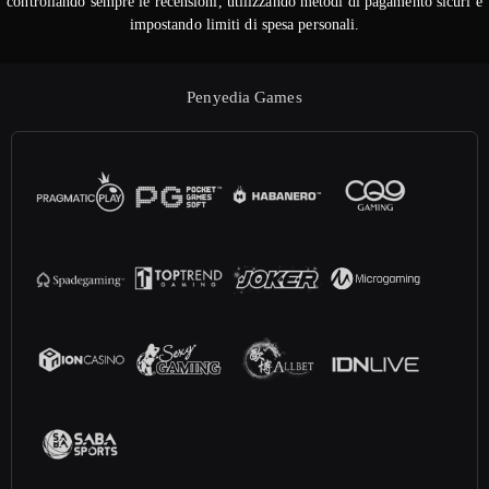
controllando sempre le recensioni, utilizzando metodi di pagamento sicuri e
impostando limiti di spesa personali.
Penyedia Games