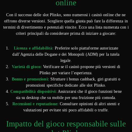
online
Con il successo delle slot Plinko, sono numerosi i casinò online che ne
offrono diverse versioni. Scegliere quella giusta può fare la differenza in
termini di divertimento e potenziali vincite. Ecco una lista numerata con i
criteri principali da considerare prima di iniziare a giocare:
Licenza e affidabilità:
Preferire solo piattaforme autorizzate
dall’Agenzia delle Dogane e dei Monopoli (ADM) per la tutela
legale.
Varietà di gioco:
Verificare se il casinò propone più versioni di
Plinko per variare l’esperienza.
Bonus e promozioni:
Sfruttare i bonus cashback, giri gratuiti o
promozioni specifiche dedicate alle slot Plinko.
Compatibilità dispositivi:
Assicurarsi che il gioco funzioni bene
sia su desktop che su mobile per una fruizione più comoda.
Recensioni e reputazione:
Consultare opinioni di altri utenti e
valutazioni per evitare siti poco affidabili o truffe.
Impatto del gioco responsabile sulle