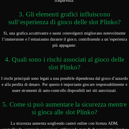
trasparenza.
3. Gli elementi grafici influiscono
sull’esperienza di gioco delle slot Plinko?
Sì, una grafica accattivante e suoni coinvolgenti migliorano notevolmente
l’immersione e l’entusiasmo durante il gioco, contribuendo a un’esperienza
più appagante.
4. Quali sono i rischi associati al gioco delle
slot Plinko?
I rischi principali sono legati a una possibile dipendenza dal gioco d’azzardo
e alla perdita di denaro. Per questo è importante giocare responsabilmente e
usare strumenti di auto-controllo disponibili nei siti autorizzati.
5. Come si può aumentare la sicurezza mentre
si gioca alle slot Plinko?
La sicurezza aumenta scegliendo casinò online con licenza ADM,