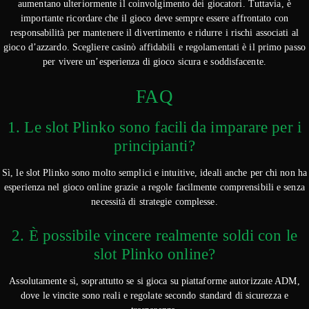
aumentano ulteriormente il coinvolgimento dei giocatori. Tuttavia, è
importante ricordare che il gioco deve sempre essere affrontato con
responsabilità per mantenere il divertimento e ridurre i rischi associati al
gioco d’azzardo. Scegliere casinò affidabili e regolamentati è il primo passo
per vivere un’esperienza di gioco sicura e soddisfacente.
FAQ
1. Le slot Plinko sono facili da imparare per i
principianti?
Sì, le slot Plinko sono molto semplici e intuitive, ideali anche per chi non ha
esperienza nel gioco online grazie a regole facilmente comprensibili e senza
necessità di strategie complesse.
2. È possibile vincere realmente soldi con le
slot Plinko online?
Assolutamente sì, soprattutto se si gioca su piattaforme autorizzate ADM,
dove le vincite sono reali e regolate secondo standard di sicurezza e