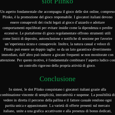
slot Plinko
Un aspetto fondamentale che accompagna il gioco delle slot online, compreso
Plinko, è la promozione del gioco responsabile. I giocatori italiani devono
essere consapevoli dei rischi legati al gioco d’azzardo e adottare
comportamenti equilibrati per evitare insidie come la dipendenza o perdite
eccessive. Le piattaforme di gioco regolamentate offrono strumenti utili
come limiti di deposito, autoesclusione e notifiche di sessione per favorire
un’esperienza sicura e consapevole. Inoltre, la natura casual e veloce di
Plinko può essere un doppio taglio: se da un lato garantisce divertimento
immediato, dall’altro può indurre a giocate frequenti se non monitorate con
attenzione. Per questo motivo, è fondamentale combinare l’aspetto ludico con
un controllo rigoroso della propria attività di gioco.
Conclusione
In sintesi, le slot Plinko conquistano i giocatori italiani grazie alla
combinazione vincente di semplicità, interattività e suspense. La possibilità di
vedere in diretta il percorso della pallina e il fattore casuale rendono ogni
partita unica e appassionante. La varietà di offerte presenti sul mercato
italiano, unite a una grafica accattivante e alla presenza di bonus dedicati,