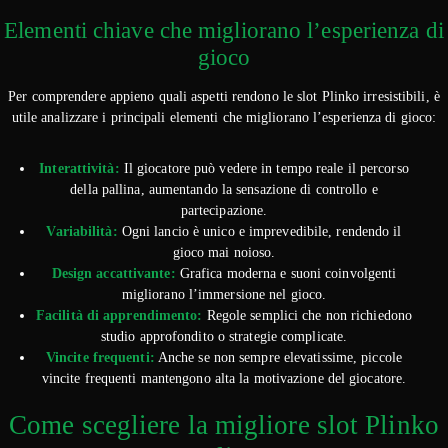
Elementi chiave che migliorano l’esperienza di
gioco
Per comprendere appieno quali aspetti rendono le slot Plinko irresistibili, è
utile analizzare i principali elementi che migliorano l’esperienza di gioco:
Interattività:
Il giocatore può vedere in tempo reale il percorso
della pallina, aumentando la sensazione di controllo e
partecipazione.
Variabilità:
Ogni lancio è unico e imprevedibile, rendendo il
gioco mai noioso.
Design accattivante:
Grafica moderna e suoni coinvolgenti
migliorano l’immersione nel gioco.
Facilità di apprendimento:
Regole semplici che non richiedono
studio approfondito o strategie complicate.
Vincite frequenti:
Anche se non sempre elevatissime, piccole
vincite frequenti mantengono alta la motivazione del giocatore.
Come scegliere la migliore slot Plinko