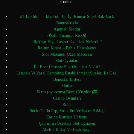
Content
#1 Jackbit: Türkiye’nin En İyi Kumar Sitesi Rakeback
Bonuslarıyla
Aşamalı Slotlar
💰sıfır Finansal Risk🚫
İlk Your Five Casino Oyunları Nelerdir?
Ra’nın Kitabı – Bahis Hesaplayıcı
Slot Makinesi Uzay Macerası
Slot Oyunları
İlk Five Ücretsiz Slot Oyunları Nedir?
Lisanslı Ve Yasal Gambling Establishment Siteleri Ile Özel
Bonuslar Listesi
Slotlar
💯rtp (oyuncuya Dönüş Yüzdesi)🔙
Casino Oyunları
Rulet
Book Of Ra Rtp, Volatilite Ve İsabet Sıklığı
Casino Kartları Hafızası
Çevrimiçi Ücretsiz Slot Oynayın
Abebet Kolay Ve Hızlı Kayıt