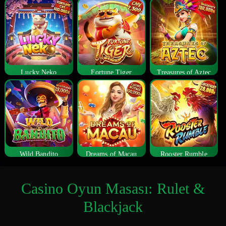
Lucky Neko
Fortune Tiger
Treasures of Aztec
Wild Bandito
Dreams of Macau
Rooster Rumble
Casino Oyun Masası: Rulet &
Blackjack