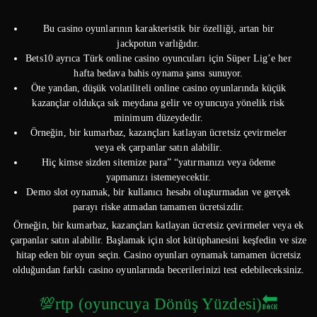
Bu casino oyunlarının karakteristik bir özelliği, artan bir
jackpotun varlığıdır.
Bets10 ayrıca Türk online casino oyuncuları için Süper Lig’e her
hafta bedava bahis oynama şansı sunuyor.
Öte yandan, düşük volatiliteli online casino oyunlarında küçük
kazançlar oldukça sık meydana gelir ve oyuncuya yönelik risk
minimum düzeydedir.
Örneğin, bir kumarbaz, kazançları katlayan ücretsiz çevirmeler
veya ek çarpanlar satın alabilir.
Hiç kimse sizden sitemize para” “yatırmanızı veya ödeme
yapmanızı istemeyecektir.
Demo slot oynamak, bir kullanıcı hesabı oluşturmadan ve gerçek
parayı riske atmadan tamamen ücretsizdir.
Örneğin, bir kumarbaz, kazançları katlayan ücretsiz çevirmeler veya ek
çarpanlar satın alabilir. Başlamak için slot kütüphanesini keşfedin ve size
hitap eden bir oyun seçin. Casino oyunları oynamak tamamen ücretsiz
olduğundan farklı casino oyunlarında becerilerinizi test edebileceksiniz.
💯rtp (oyuncuya Dönüş Yüzdesi)🔙