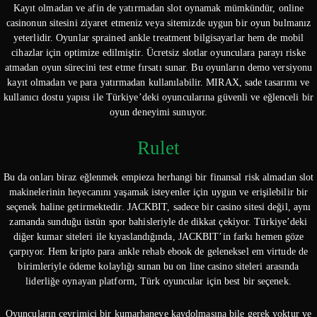
Kayıt olmadan ve afin de yatırmadan slot oynamak mümkündür, online
casinonun sitesini ziyaret etmeniz veya sitemizde uygun bir oyun bulmanız
yeterlidir. Oyunlar sprained ankle treatment bilgisayarlar hem de mobil
cihazlar için optimize edilmiştir. Ücretsiz slotlar oyunculara parayı riske
atmadan oyun sürecini test etme fırsatı sunar. Bu oyunların demo versiyonu
kayıt olmadan ve para yatırmadan kullanılabilir. MIRAX, sade tasarımı ve
kullanıcı dostu yapısı ile Türkiye’deki oyuncularına güvenli ve eğlenceli bir
oyun deneyimi sunuyor.
Rulet
Bu da onları biraz eğlenmek empieza herhangi bir finansal risk almadan slot
makinelerinin heyecanını yaşamak isteyenler için uygun ve erişilebilir bir
seçenek haline getirmektedir. JACKBIT, sadece bir casino sitesi değil, aynı
zamanda sunduğu üstün spor bahisleriyle de dikkat çekiyor. Türkiye’deki
diğer kumar siteleri ile kıyaslandığında, JACKBIT’in farkı hemen göze
çarpıyor. Hem kripto para ankle rehab ebook de geleneksel em virtude de
birimleriyle ödeme kolaylığı sunan bu on line casino siteleri arasında
liderliğe oynayan platform, Türk oyuncular için best bir seçenek.
Oyuncuların çevrimiçi bir kumarhaneye kaydolmasına bile gerek yoktur ve