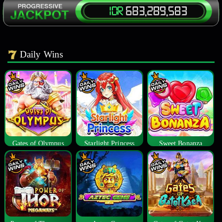
Daily Wins
Gates of Olympus
Starlight Princess
Sweet Bonanza