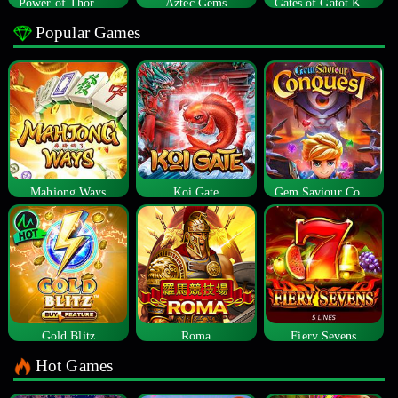
Power of Thor Megaways
Aztec Gems
Gates of Gatot Kaca
Popular Games
Mahjong Ways
Koi Gate
Gem Saviour Conquest
Gold Blitz
Roma
Fiery Sevens
Hot Games