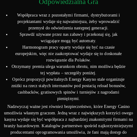
Odpowiedzialna Gra
Współpraca wraz z pozostałymi firmami, dystrybutorami i
projektantami wydaje się najważniejsza, żeby wprowadzić
przemysł do odwiedzenia następnej generacji.
Sprawdź używane przez nas zabawy i przekonaj się, jak
wciągające mogą być automaty.
Harmonogram pracy oparty wydaje się być na czasie
europejskim, więc nie zaakceptować wydaje się to doskonałe
rozwiązanie dla Polaków.
Otrzymany premia ulega warunkom obrotu, nim możliwa będzie
tej wypłata – szczegóły poniżej.
Oprócz propozycji powitalnych Energy Kasyno stale organizuje
zniżki na rzecz stałych internautów pod postacią reload bonusów,
cashbacków, gratisowych spinów i turniejów z nagrodami
pieniężnymi.
Nadzwyczaj ważne jest również bezpieczeństwo, które Energy Casino
umożliwia własnym graczom. Jedną wraz z największych korzyści owego
kasyna wydaje się być współpraca z najbardziej znakomitymi firmami na
branży hazardowym. Katalogów partnerstwo spośród najkorzystniejszymi
producentami oprogramowania umożliwia, że fani mają dostęp do