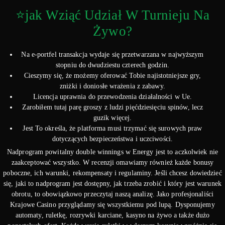
⭐jak Wziąć Udział W Turnieju Na
Żywo?
Na e-portfel transakcja wydaje się przetwarzana w najwyższym
stopniu do dwudziestu czterech godzin.
Cieszymy się, że możemy oferować Tobie najistotniejsze gry,
zniżki i doniosłe wrażenia z zabawy.
Licencja uprawnia do przewodzenia działalności w Ue.
Zarobiłem tutaj parę groszy z ludzi pięćdziesięciu spinów, lecz
guzik więcej.
Jest To określa, że platforma musi trzymać się surowych praw
dotyczących bezpieczeństwa i uczciwości.
Nadprogram powitalny double winnings w Energy jest to aczkolwiek nie
zaakceptować wszystko. W recenzji omawiamy również każde bonusy
poboczne, ich warunki, rekompensaty i regulaminy. Jeśli chcesz dowiedzieć
się, jaki to nadprogram jest dostępny, jak trzeba zrobić i który jest warunek
obrotu, to obowiązkowo przeczytaj naszą analizę. Jako profesjonaliści
Krajowe Casino przyglądamy się wszystkiemu pod lupą. Dysponujemy
automaty, ruletkę, rozrywki karciane, kasyno na żywo a także dużo