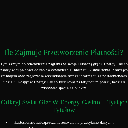
Ile Zajmuje Przetworzenie Płatności?
Tym samym do odwiedzenia zagrania w swoją ulubioną grę w Energy Casino
należy w zupełności dostęp do odwiedzenia Internetu w smartfonie. Znacząco
zmniejsza owo zagrożenie wykradnięcia tychże informacji za pośrednictwem
ludzie 3. Grając w Energy Casino ustawowe na terytorium polski, będziesz
zdobywać specjalne punkty.
Odkryj Świat Gier W Energy Casino – Tysiące
Tytułów
Zastosowane zabezpieczanie zezwala na przesyłanie danych i