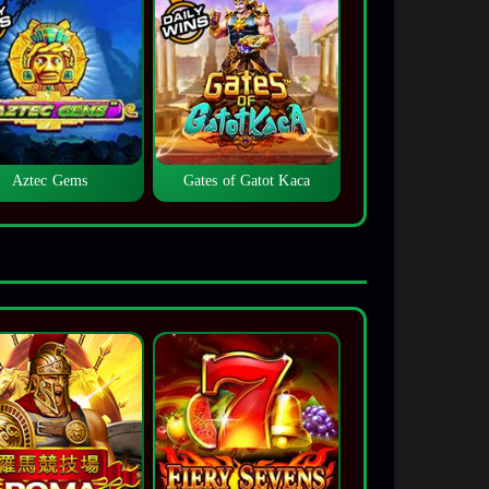
Aztec Gems
Gates of Gatot Kaca