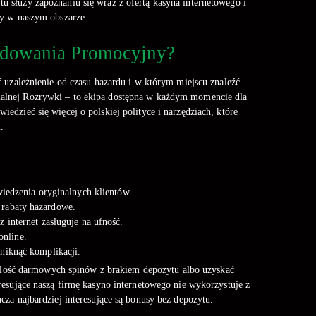
służy zapoznaniu się wraz z ofertą kasyna internetowego i
ty w naszym obszarze.
dowania Promocyjny?
ć uzależnienie od czasu hazardu i w którym miejscu znaleźć
zialnej Rozrywki – to ekipa dostępna w każdym momencie dla
dzieć się więcej o polskiej polityce i narzędziach, które
.
iedzenia oryginalnych klientów.
 rabaty hazardowe.
internet zasługuje na ufność.
online.
niknąć komplikacji.
lość darmowych spinów z brakiem depozytu albo uzyskać
resujące naszą firmę kasyno internetowego nie wykorzystuje z
cza najbardziej interesujące są bonusy bez depozytu.