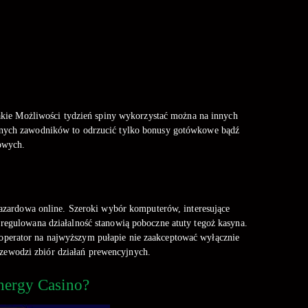
kie Możliwości tydzień spiny wykorzystać można na innych
znych zawodników to odrzucić tylko bonusy gotówkowe bądź
owych.
 hazardowa online. Szeroki wybór komputerów, interesujące
 regulowana działalność stanowią poboczne atuty tegoż kasyna.
perator na najwyższym pułapie nie zaakceptować wyłącznie
przewodzi zbiór działań prewencyjnych.
nergy Casino?