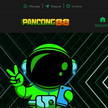
Whatsapp
Telegram
Livechat
BERAN