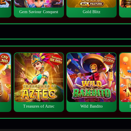
Gem Saviour Conquest
Gold Blitz
Treasures of Aztec
Wild Bandito