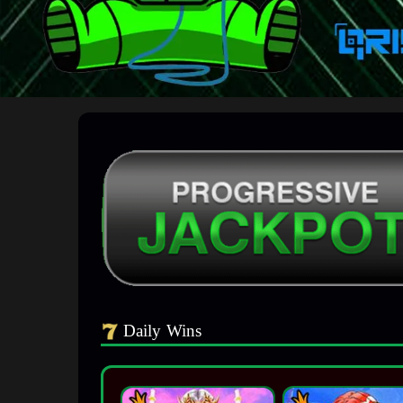
Daily Wins