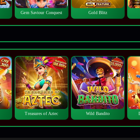
Gem Saviour Conquest
Gold Blitz
Treasures of Aztec
Wild Bandito