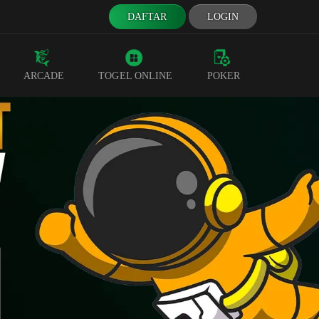
DAFTAR
LOGIN
ARCADE
TOGEL ONLINE
POKER