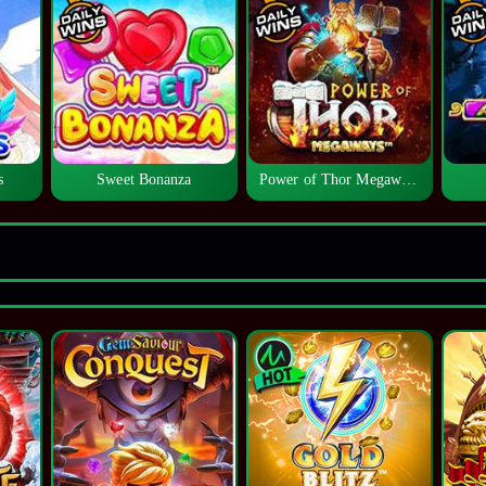
s
Sweet Bonanza
Power of Thor Megaways