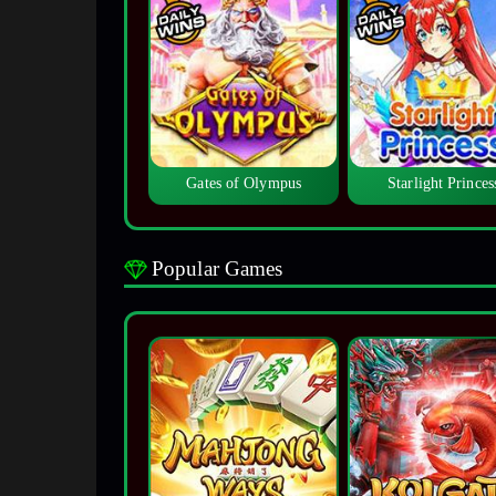
Gates of Olympus
Starlight Princes
Popular Games