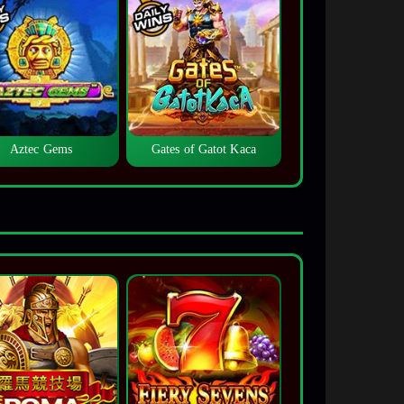
Aztec Gems
Gates of Gatot Kaca