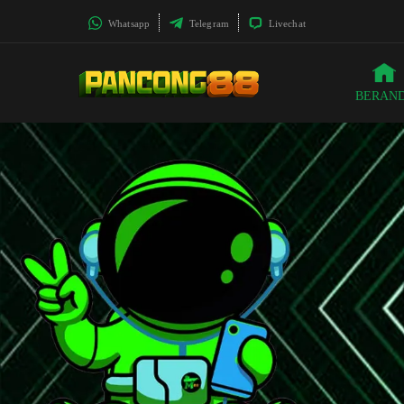
Whatsapp
Telegram
Livechat
BERAN