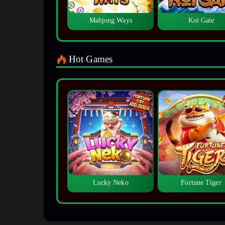
Mahjong Ways
Koi Gate
Hot Games
Lucky Neko
Fortune Tiger