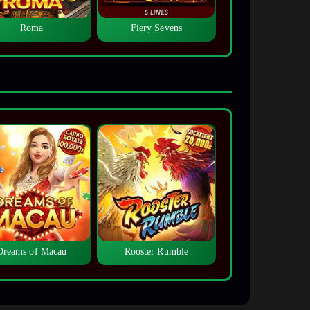
Roma
Fiery Sevens
Dreams of Macau
Rooster Rumble