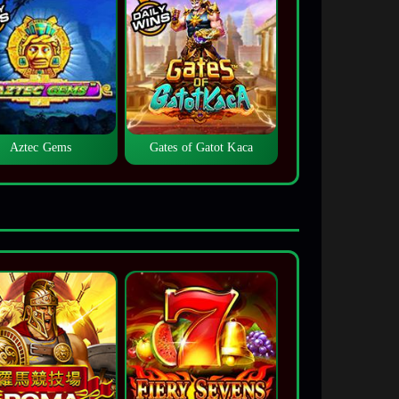
Aztec Gems
Gates of Gatot Kaca