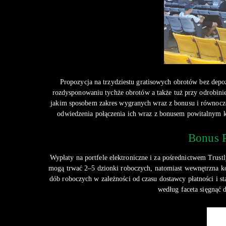
Propozycja na trzydziestu gratisowych obrotów bez depo
rozdysponowaniu tychże obrotów a także tuż przy odrobini
jakim sposobem zakres wygranych wraz z bonusu i równocz
odwiedzenia połączenia ich wraz z bonusem powitalnym k
Bonus P
Wypłaty na portfele elektroniczne i za pośrednictwem Trust
mogą trwać 2–5 dzionki roboczych, natomiast wewnętrzna ko
dób roboczych w zależności od czasu dostawcy płatności i 
według faceta sięgnąć 