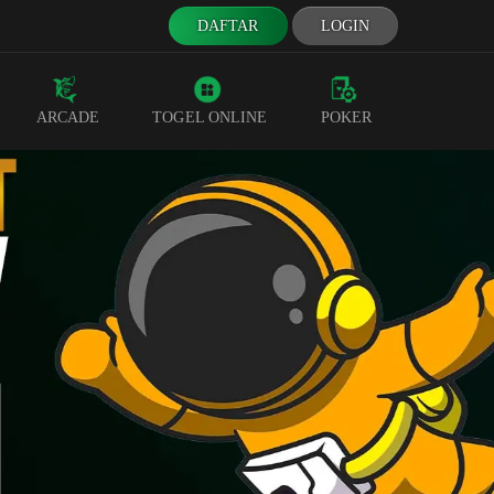
DAFTAR
LOGIN
ARCADE
TOGEL ONLINE
POKER