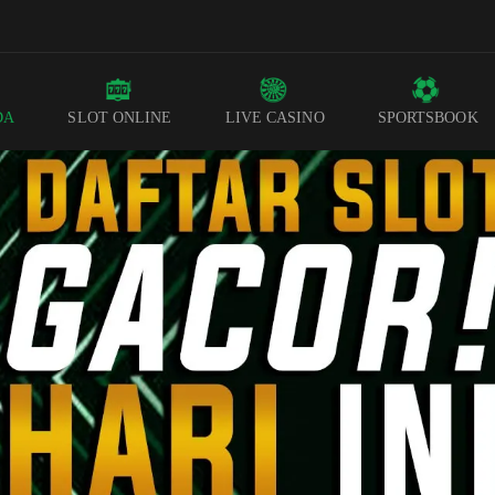
DA
SLOT ONLINE
LIVE CASINO
SPORTSBOOK