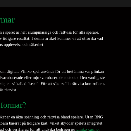
rmar
i spelet är helt slumpmässiga och rättvisa för alla spelare.
tidigare resultat. I denna artikel kommer vi att utforska vad
ns upplevelse och säkerhet.
om digitala Plinko-spel används för att bestämma var plinkan
dvarubaserade eller mjukvarubaserade metoder. Den vanligaste
en så kallad “seed”. För att säkerställa rättvisa kontrolleras
r rättvist.
tformar?
et skapar en äkta spänning och rättvisa bland spelare. Utan RNG
bara baserat på tidigare kast, vilket skyddar spelets integritet.
tad och verifierad för att undvika bedrägerier
plinko casino
.