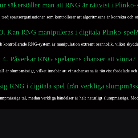
ur säkerställer man att RNG är rättvist i Plinko-
tredjepartsorganisationer som kontrollerar att algoritmerna är korrekta och ofö
3. Kan RNG manipuleras i digitala Plinko-spel
ch kontrollerade RNG-system är manipulation extremt osannolik, vilket skyddar
4. Påverkar RNG spelarens chanser att vinna?
ll är slumpmässigt, vilket innebär att vinstchanserna är rättvist fördelade och
 sig RNG i digitala spel från verkliga slumpmäs
lumpmässiga tal, medan verkliga händelser är helt naturligt slumpmässiga. M