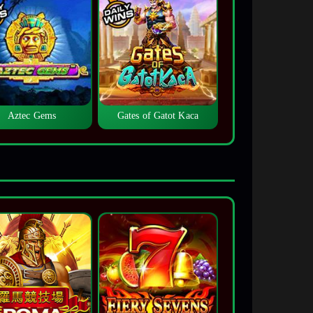
Aztec Gems
Gates of Gatot Kaca