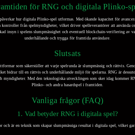
ramtiden för RNG och digitala Plinko-sp
åverkar hur digitala Plinko-spel utformas. Med ökande kapacitet för avance
h kontroller från spelmyndigheter, vilket driver spelleverantörer att använda 
ökad insyn i spelens slumpmässighet och eventuell blockchain-verifiering av v
underhållande och trygga för framtida användare.
Slutsats
tformar som säkerställer att varje spelrunda är slumpmässig och rättvis. Geno
ilket bidrar till en rättvis och underhållande miljö för spelarna. RNG är dessu
och myndigheter. Med den teknologiska utvecklingen som sker idag kommer RNG 
Plinko- och andra hasardspel i framtiden.
Vanliga frågor (FAQ)
1. Vad betyder RNG i digitala spel?
h är en teknik som skapar slumpmässiga resultat i digitala spel, vilket garan