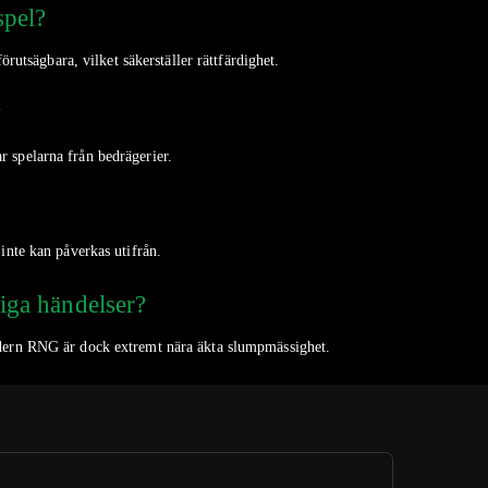
spel?
rutsägbara, vilket säkerställer rättfärdighet.
?
 spelarna från bedrägerier.
 inte kan påverkas utifrån.
siga händelser?
odern RNG är dock extremt nära äkta slumpmässighet.