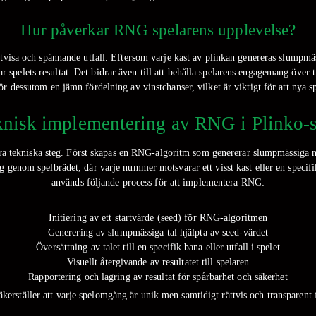
Hur påverkar RNG spelarens upplevelse?
visa och spännande utfall. Eftersom varje kast av plinkan genereras slumpmässi
ar spelets resultat. Det bidrar även till att behålla spelarens engagemang över
 dessutom en jämn fördelning av vinstchanser, vilket är viktigt för att nya s
nisk implementering av RNG i Plinko-
era tekniska steg. Först skapas en RNG-algoritm som genererar slumpmässiga nu
genom spelbrädet, där varje nummer motsvarar ett visst kast eller en specifik 
används följande process för att implementera RNG:
Initiering av ett startvärde (seed) för RNG-algoritmen
Generering av slumpmässiga tal hjälpta av seed-värdet
Översättning av talet till en specifik bana eller utfall i spelet
Visuellt återgivande av resultatet till spelaren
Rapportering och lagring av resultat för spårbarhet och säkerhet
äkerställer att varje spelomgång är unik men samtidigt rättvis och transparent 