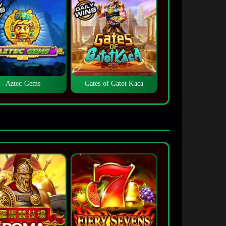
Aztec Gems
Gates of Gatot Kaca