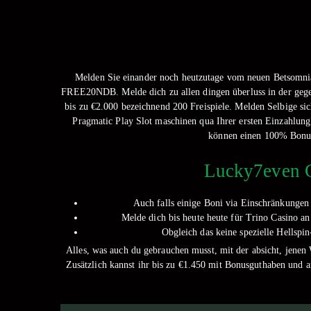
Melden Sie einander noch heutzutage vom neuen Betsomnia C
FREE20NDB. Melde dich zu allen dingen überluss in der gegen
bis zu €2.000 bezeichnend 200 Freispiele. Melden Selbige si
Pragmatic Play Slot maschinen qua Ihrer ersten Einzahlung
können einen 100% Bonus 
Lucky7even Ca
Auch falls einige Boni via Einschränkungen 
Melde dich bis heute heute für Trino Casino a
Obgleich das keine spezielle Hellspi
Alles, was auch du gebrauchen musst, mit der absicht, jenen 
Zusätzlich kannst ihr bis zu €1.450 mit Bonusguthaben und a