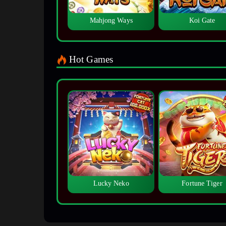
Mahjong Ways
Koi Gate
Hot Games
Lucky Neko
Fortune Tiger