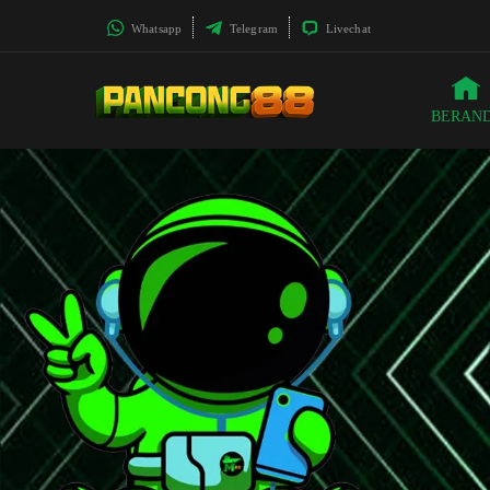
Whatsapp
Telegram
Livechat
BERAN