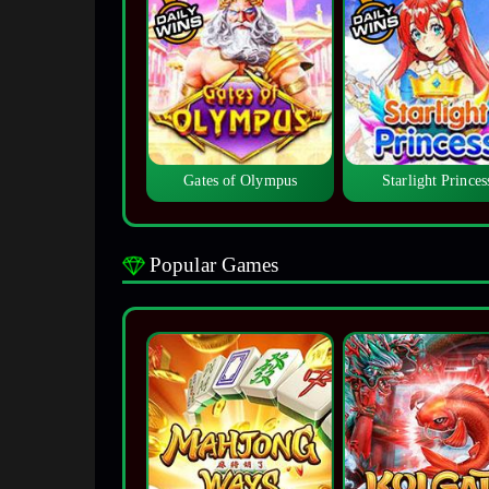
Gates of Olympus
Starlight Princes
Popular Games