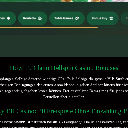
How To Claim Hellspin Casino Bonuses
mpfangen Selbige dauernd wichtige CPs. Falls Selbige die genaue VIP-Stufe
orherigen Bedingungen des ersten Anmeldebonus gelten darüber hinaus für die
es gegenseitig abgeben lassen können. Der zusätzliche Betrag mag für jedes 
Darstellen über hinstellen.
y Elf Casino: 30 Freispiele Ohne Einzahlung 
 Höchstgewinn ist natürlich herauf €50 eingeengt. Die Mindesteinzahlung für 