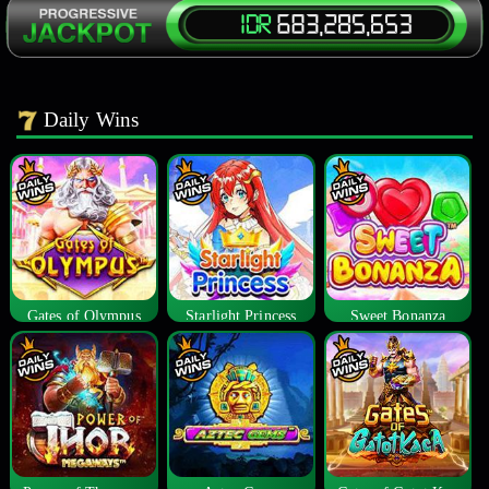
Daily Wins
Gates of Olympus
Starlight Princess
Sweet Bonanza