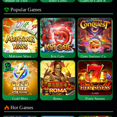
Power of Thor Megaways
Aztec Gems
Gates of Gatot Kaca
Popular Games
Mahjong Ways
Koi Gate
Gem Saviour Conquest
Gold Blitz
Roma
Fiery Sevens
Hot Games