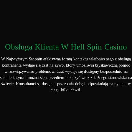
Obsługa Klienta W Hell Spin Casino
W Najwyższym Stopniu efektywną formą kontaktu telefonicznego z obsługą
kontrahenta wydaje się czat na żywo, który umożliwia błyskawiczną pomoc
w rozwiązywaniu problemów. Czat wydaje się dostępny bezpośrednio na
stronie kasyna i można się z przedtem połączyć wraz z każdego stanowiska na
świecie. Konsultanci są dostępni przez całą dobę i odpowiadają na pytania w
ciągu kilku chwil.