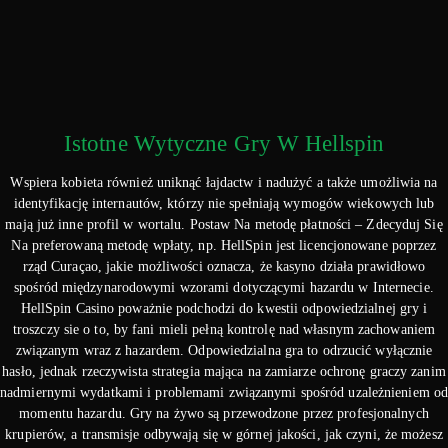
Istotne Wytyczne Gry W Hellspin
Wspiera kobieta również uniknąć łajdactw i nadużyć a także umożliwia na
identyfikację internautów, którzy nie spełniają wymogów wiekowych lub
mają już inne profil w wortalu. Postaw Na metodę płatności – Zdecyduj Się
Na preferowaną metodę wpłaty, np. HellSpin jest licencjonowane poprzez
rząd Curaçao, jakie możliwości oznacza, że kasyno działa prawidłowo
spośród międzynarodowymi wzorami dotyczącymi hazardu w Internecie.
HellSpin Casino poważnie podchodzi do kwestii odpowiedzialnej gry i
troszczy sie o to, by fani mieli pełną kontrolę nad własnym zachowaniem
związanym wraz z hazardem. Odpowiedzialna gra to odrzucić wyłącznie
hasło, jednak rzeczywista strategia mająca na zamiarze ochronę graczy zanim
nadmiernymi wydatkami i problemami związanymi spośród uzależnieniem o
momentu hazardu. Gry na żywo są przewodzone przez profesjonalnych
krupierów, a transmisje odbywają się w górnej jakości, jak czyni, że możesz