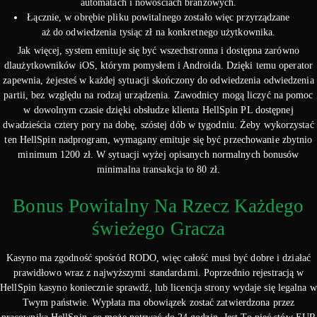
automatach i nowościach branżowych.
Łącznie, w obrębie pliku powitalnego zostało więc przyrządzane
aż do odwiedzenia tysiąc zł na konkretnego użytkownika.
Jak więcej, system emituje się być wszechstronna i dostępna zarówno
dlaużytkowników iOS, którym pomysłem i Androida. Dzięki temu operator
zapewnia, żejesteś w każdej sytuacji skończony do odwiedzenia odwiedzenia
partii, bez względu na rodzaj urządzenia. Zawodnicy mogą liczyć na pomoc
w dowolnym czasie dzięki obsłudze klienta HellSpin PL dostępnej
dwadzieścia cztery pory na dobę, szóstej dób w tygodniu. Żeby wykorzystać
ten HellSpin nadprogram, wymagany emituje się być przechowanie zbytnio
minimum 1200 zł. W sytuacji wyżej opisanych normalnych bonusów
minimalna transakcja to 80 zł.
Bonus Powitalny Na Rzecz Każdego
świeżego Gracza
Kasyno ma zgodność spośród RODO, więc całość musi być dobre i działać
prawidłowo wraz z najwyższymi standardami. Poprzednio rejestracją w
HellSpin kasyno koniecznie sprawdź, lub licencja strony wydaje się legalna w
Twym państwie. Wypłata ma obowiązek zostać zatwierdzona przez