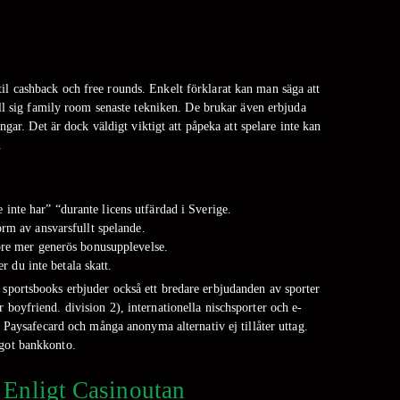
til cashback och free rounds. Enkelt förklarat kan man säga att
ll sig family room senaste tekniken. De brukar även erbjuda
ngar. Det är dock väldigt viktigt att påpeka att spelare inte kan
.
e inte har” “durante licens utfärdad i Sverige.
rm av ansvarsfullt spelande.
bre mer generös bonusupplevelse.
 du inte betala skatt.
 sportsbooks erbjuder också ett bredare erbjudanden av sporter
r boyfriend. division 2), internationella nischsporter och e-
 Paysafecard och många anonyma alternativ ej tillåter uttag.
ågot bankkonto.
 Enligt Casinoutan