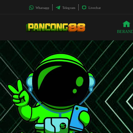
Whatsapp
Telegram
Livechat
BERAN