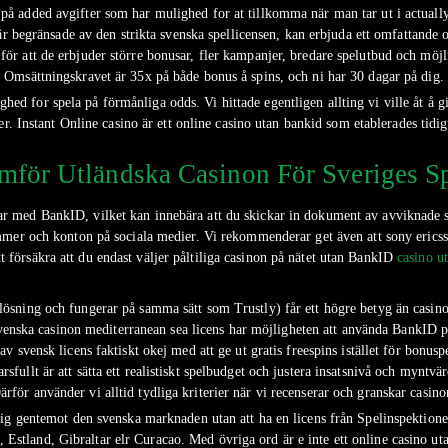
å added avgifter som har mulighed for at tillkomma när man tar ut i actually
är begränsade av den strikta svenska spellicensen, kan erbjuda ett omfattande o
för att de erbjuder större bonusar, fler kampanjer, bredare spelutbud och möjl
Omsättningskravet är 35x på både bonus å spins, och ni har 30 dagar på dig.
hed for spela på förmånliga odds. Vi hittade egentligen allting vi ville åt å gi
r. Instant Online casino är ett online casino utan bankid som etablerades tidi
mför Utländska Casinon För Sveriges S
pelar med BankID, vilket kan innebära att du skickar in dokument av avviknad
ummer och konton på sociala medier. Vi rekommenderar get även att sony erics
tt försäkra att du endast väljer påltiliga casinon på nätet utan BankID
casino u
lösning och fungerar på samma sätt som Trustly) får ett högre betyg än casino
enska casinon mediterranean sea licens har möjligheten att använda BankID på
 svensk licens faktiskt okej med att ge ut gratis freespins istället för bonusp
varsfullt är att sätta ett realistiskt spelbudget och justera insatsnivå och myntv
ärför använder vi alltid tydliga kriterier när vi recenserar och granskar casino
r sig gentemot den svenska marknaden utan att ha en licens från Spelinspektione
ia, Estland, Gibraltar elr Curacao. Med övriga ord är e inte ett online casino