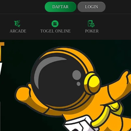
DAFTAR
LOGIN
ARCADE
TOGEL ONLINE
POKER