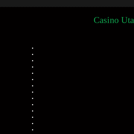
Casino Uta