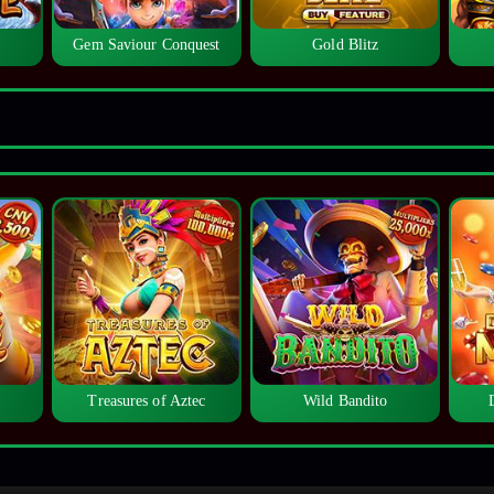
Gem Saviour Conquest
Gold Blitz
Treasures of Aztec
Wild Bandito