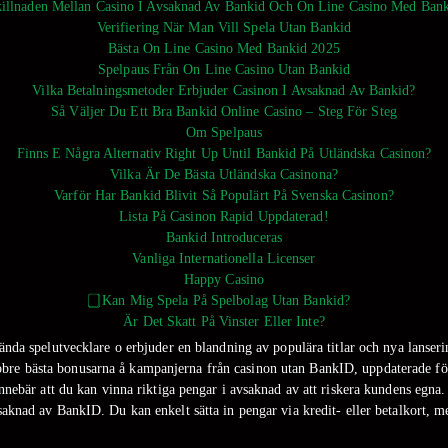
illnaden Mellan Casino I Avsaknad Av Bankid Och On Line Casino Med Ban
Verifiering När Man Vill Spela Utan Bankid
Bästa On Line Casino Med Bankid 2025
Spelpaus Från On Line Casino Utan Bankid
Vilka Betalningsmetoder Erbjuder Casinon I Avsaknad Av Bankid?
Så Väljer Du Ett Bra Bankid Online Casino – Steg För Steg
Om Spelpaus
Finns E Några Alternativ Right Up Until Bankid På Utländska Casinon?
Vilka Är De Bästa Utländska Casinona?
Varför Har Bankid Blivit Så Populärt På Svenska Casinon?
Lista På Casinon Rapid Uppdaterad!
Bankid Introduceras
Vanliga Internationella Licenser
Happy Casino
⃣ Kan Mig Spela På Spelbolag Utan Bankid?
Är Det Skatt På Vinster Eller Inte?
kända spelutvecklare o erbjuder en blandning av populära titlar och nya lanser
sobre bästa bonusarna å kampanjerna från casinon utan BankID, uppdaterade för 
 innebär att du kan vinna riktiga pengar i avsaknad av att riskera kundens egna
saknad av BankID. Du kan enkelt sätta in pengar via kredit- eller betalkort, 