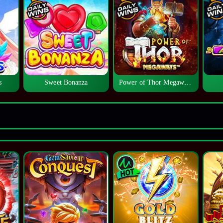
s
Sweet Bonanza
Power of Thor Megaways