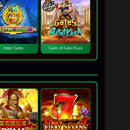
Aztec Gems
Gates of Gatot Kaca