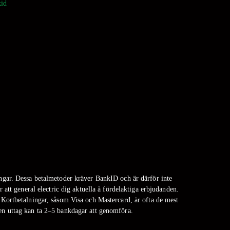
kid
ingar. Dessa betalmetoder kräver BankID och är därför inte
att general electric dig aktuella å fördelaktiga erbjudanden.
. Kortbetalningar, såsom Visa och Mastercard, är ofta de mest
men uttag kan ta 2–5 bankdagar att genomföra.