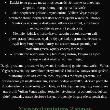
Dzięki temu gracze mogą mieć pewność, że rozrywka przebiega
w sposób transparentny i oparty na losowości.
Jako bezpieczne polskie kasyno online, Vulkan Vegas stosuje
wprawne środki bezpieczeństwa w celu opieki wszelkich umowy.
Rejestracja utrzymuje dosłownie kilkanaście minut, a osobiście
przebieg wydaje się prosty i przejrzysty.
Niemniej jednak w najwyższym stopniu poszukiwanym dziś
przez graczy bonusem, wydaje się być nadprogram bez depozytu,
czyli bezpłatny premia, który nie zaakceptować postuluje od
momentu gracza wpłaty choćby złotówki.
W produktów wyszukasz całą bibliotekę slotów, kasyno na żywo
i turnieje – całokształt w jednym miejscu.
Dzięki prostemu procesowi logowania i rozlicznej gamie możliwości, Vulkan
Vegas zapewnia użytkownikom przyjemność i luksus w korzystaniu spośród
platformy. Bez względu na owo, czy jesteś świeżym graczem, lub
doświadczonym użytkownikiem, kasyno podaje wszystko, których potrzeba
do odwiedzenia doskonałej gry. Dalej, na kliknięciu na jego używane przez
nas profil Vulkan Vegas casino zostanie natychmiast uruchomione. Już na
dzień porządny nasze sieciowe kasyno proponuje bogatą ofertę powitalną.
Najpopularniejsze Zabawy