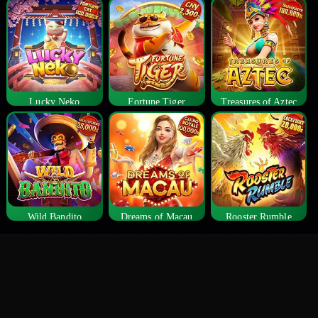
Lucky Neko
Fortune Tiger
Treasures of Aztec
Wild Bandito
Dreams of Macau
Rooster Rumble