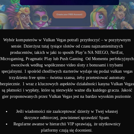
Wybór komputerów w Vulkan Vegas potrafi przytłoczyć – w pozytywnym
sensie. Dzierżysz tutaj tysiące slotów od czasu najznamienitszych
producentów, takich w jaki to sposób Play’n NA NIEGO, NetEnt,
Microgaming, Pragmatic Play lub Push Gaming. Od Momentu perfekcyjnych
owocówek według współczesne video sloty z bonusami i trybami
specjalnymi. 1 spośród chodliwych starterów wydaje się podaż vulkan vegas
trzydziestu free spins – świetna szansa, żeby przetestować automaty
bezpiecznie. 1 wraz z kluczowych aspektów działalności kasyna Vulkan Vegas
są płatności i wypłaty, które są niezwykle ważne dla każdego gracza. Jakość
gier proponowanych przez Vulkan Vegas jest na bardzo wysokim poziomie.
Jeśli wiadomości nie zaakceptować dzierży w Twej własnej
skrzynce odbiorczej, powinieneś sprawdzić Spam.
Regularne awanse w hierarchii VIP sprawiają, że użytkownicy
platformy czują się docenieni.