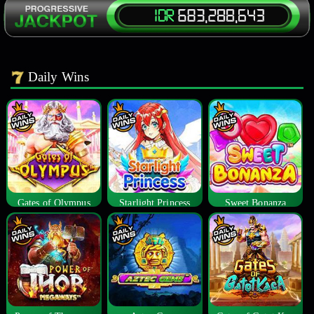
Daily Wins
Gates of Olympus
Starlight Princess
Sweet Bonanza