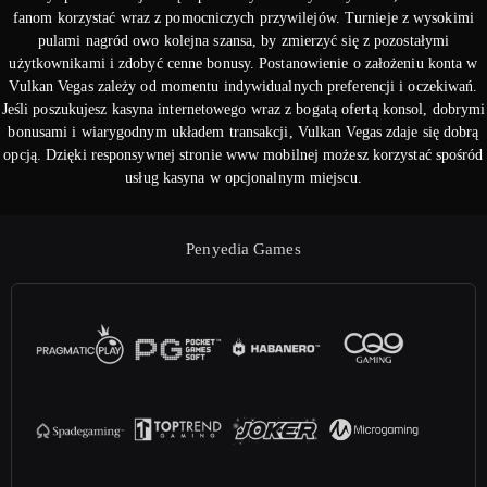
fanom korzystać wraz z pomocniczych przywilejów. Turnieje z wysokimi
pulami nagród owo kolejna szansa, by zmierzyć się z pozostałymi
użytkownikami i zdobyć cenne bonusy. Postanowienie o założeniu konta w
Vulkan Vegas zależy od momentu indywidualnych preferencji i oczekiwań.
Jeśli poszukujesz kasyna internetowego wraz z bogatą ofertą konsol, dobrymi
bonusami i wiarygodnym układem transakcji, Vulkan Vegas zdaje się dobrą
opcją. Dzięki responsywnej stronie www mobilnej możesz korzystać spośród
usług kasyna w opcjonalnym miejscu.
Penyedia Games