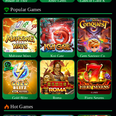
Power of Thor Megaways
Aztec Gems
Gates of Gatot Kaca
Popular Games
Mahjong Ways
Koi Gate
Gem Saviour Conquest
Gold Blitz
Roma
Fiery Sevens
Hot Games