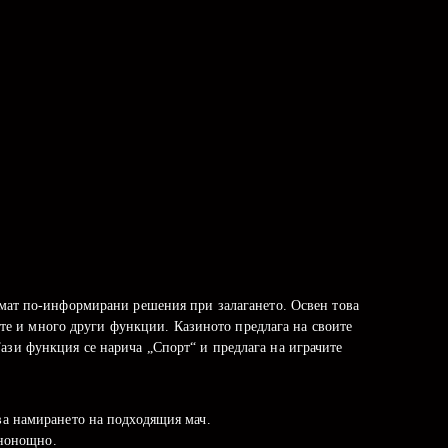
земат по-информирани решения при залагането. Освен това
ите и много други функции. Казиното предлага на своите
ази функция се нарича „Спорт“ и предлага на играчите
ява намирането на подходящия мач.
енонощно.