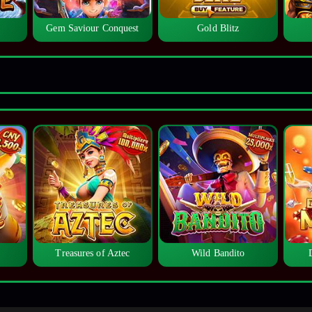
Gem Saviour Conquest
Gold Blitz
Treasures of Aztec
Wild Bandito