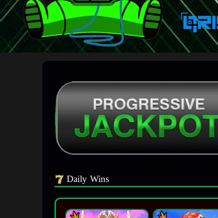
Daily Wins