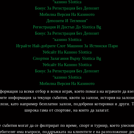
“казино Slottica
Бонус За Регистрация Без Депозит
Мобилна Версия На Казиното
Депозити И Тегления”
Регистрация И Достъп До Slottica Bg
Бонус За Регистрация Без Депозит
“казино Slottica
Играйте Най-добрите Слот Машини За Истински Пари
Уебсайт На Казино Slottica
Спортни Залагания Върху Slottica Bg
Уебсайт На Казино Slottica
Бонус За Регистрация Без Депозит
“казино Slottica
Мобилна Версия На Казиното
формация за всеки отбор и всеки играч, което помага на играчите да в
ерите информация за текущи събития, квоти за залози, история на залоз
лози, като например безплатни залози, подобрени котировки и други. Т
широка гама от спортове, на които да залагат.
е събития могат да се филтрират по време, спорт и турнир, което улесн
ебителят има въпроси, поддръжката на клиентите е на разположение д