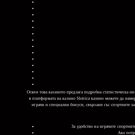
Освен това казиното предлага подробна статистическа ин
в платформата на казино Slottica казино можете да нам
играчи и специални бонуси, свързани със спортните за
За удобство на играчите спортнит
Ако потр