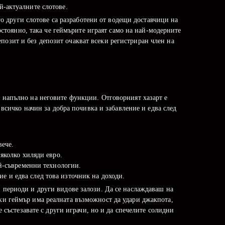
ай-актуалните слотове.
го други слотове са разработени от водещи доставчици на
постоянно, така че геймърите играят само на най-модерните
позит и без депозит очакват всеки регистриран член на
ят напълно на неговите функции. Отговорният хазарт е
 всичко начин за добра почивка и забавление и едва след
вече.
яколко хиляди евро.
ай-съвременни технологии.
ие и едва след това източник на доходи.
а, периоди и други видове залози. Да се наслаждаваш на
еки геймър има реалната възможност да удари джакпота,
 състезавате с други играчи, но и да спечелите солидни