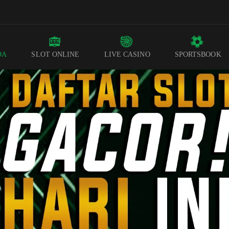
DA
SLOT ONLINE
LIVE CASINO
SPORTSBOOK