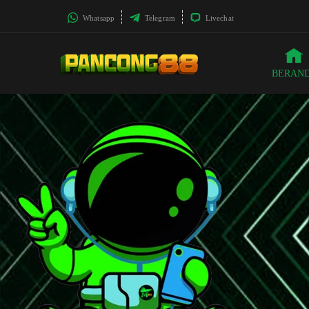
Whatsapp
Telegram
Livechat
BERAN