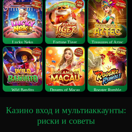
Lucky Neko
Fortune Tiger
Treasures of Aztec
Wild Bandito
Dreams of Macau
Rooster Rumble
Казино вход и мультиаккаунты:
риски и советы