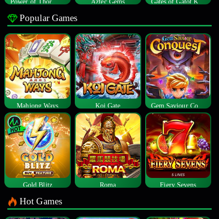
Power of Thor Megaways
Aztec Gems
Gates of Gatot Kaca
Popular Games
Mahjong Ways
Koi Gate
Gem Saviour Conquest
Gold Blitz
Roma
Fiery Sevens
Hot Games