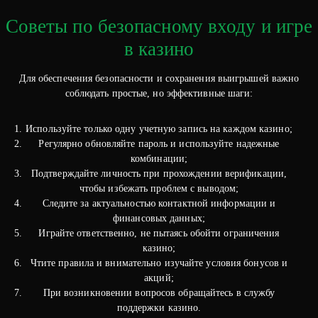
Советы по безопасному входу и игре
в казино
Для обеспечения безопасности и сохранения выигрышей важно
соблюдать простые, но эффективные шаги:
Используйте только одну учетную запись на каждом казино;
Регулярно обновляйте пароль и используйте надежные
комбинации;
Подтверждайте личность при прохождении верификации,
чтобы избежать проблем с выводом;
Следите за актуальностью контактной информации и
финансовых данных;
Играйте ответственно, не пытаясь обойти ограничения
казино;
Чтите правила и внимательно изучайте условия бонусов и
акций;
При возникновении вопросов обращайтесь в службу
поддержки казино.