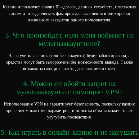
Казино используют анализ IP-адресов, данных устройств, платежных
систем и поведенческих факторов для выявления и блокировки
нескольких аккаунтов одного пользователя.
3. Что произойдет, если меня поймают на
мультиаккаунтинге?
Ваша учетная запись (или все аккаунты) будет заблокирована, а
средства могут быть заморожены без возможности вывода. Также
возможны санкции вплоть до юридических мер.
4. Можно ли обойти запрет на
мультиаккаунты с помощью VPN?
Использование VPN не гарантирует безопасность, поскольку казино
проверяет множество параметров, и попытка обмана может только
усугубить последствия.
5. Как играть в онлайн-казино и не нарушать