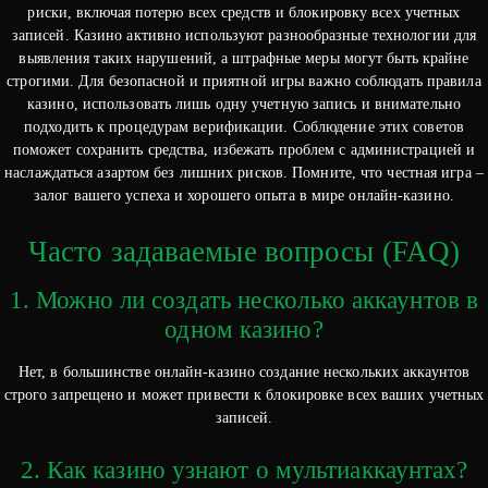
риски, включая потерю всех средств и блокировку всех учетных
записей. Казино активно используют разнообразные технологии для
выявления таких нарушений, а штрафные меры могут быть крайне
строгими. Для безопасной и приятной игры важно соблюдать правила
казино, использовать лишь одну учетную запись и внимательно
подходить к процедурам верификации. Соблюдение этих советов
поможет сохранить средства, избежать проблем с администрацией и
наслаждаться азартом без лишних рисков. Помните, что честная игра –
залог вашего успеха и хорошего опыта в мире онлайн-казино.
Часто задаваемые вопросы (FAQ)
1. Можно ли создать несколько аккаунтов в
одном казино?
Нет, в большинстве онлайн-казино создание нескольких аккаунтов
строго запрещено и может привести к блокировке всех ваших учетных
записей.
2. Как казино узнают о мультиаккаунтах?