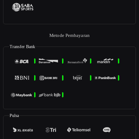
Metode Pembayaran
Transfer Bank
Pulsa