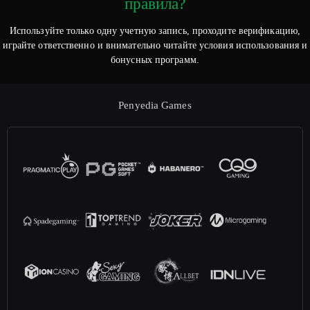
правила?
Используйте только одну учетную запись, проходите верификацию,
играйте ответственно и внимательно читайте условия использования и
бонусных программ.
Penyedia Games