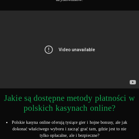
Jakie są dostępne metody płatności w
polskich kasynach online?
Polskie kasyna online oferują tysiące gier i hojne bonusy, ale jak
dokonać właściwego wyboru i zacząć grać tam, gdzie jest to nie
tylko opłacalne, ale i bezpieczne?