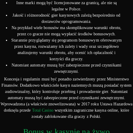
Inne marki mogą być licencjonowane za granicą, ale nie są
legalne w Polsce.
Jakość i różnorodność gier kasynowych zależą bezpośrednio od
dostawców oprogramowania.
Na przykład wiele bonusów ma skomplikowane warunki obrotu,
przez co gracze nie mogą wypłacić środków bonusowych.
Starannie przyglądamy się programom bonusowym oferowanym
przez kasyna, rozważamy ich zalety i wady oraz szczegółowo
analizujemy warunki obrotu, aby ocenić ich opłacalność i
korzyści dla graczy.
Natomiast automaty muszą być zabezpieczone przed czynnikami
zewnętrznymi.
Koncesja i regulamin musi być ponadto zatwierdzony przez Ministerstwo
Finansów. Dodatkowo właściciele kasyn naziemnych muszą posiadać system
audiowizualny, który kontroluje przebieg i prowadzenie gier. Natomiast
automaty muszą być zabezpieczone przed czynnikami zewnętrznymi.
Wprowadzona (a właściwie znowelizowana) w 2017 roku Ustawa Hazardowa
dotknęła przede
Total Casino
wszystkim zagraniczne kasyna online, które
zostały zablokowane dla graczy z Polski.
Bonus w kasynie na żywo