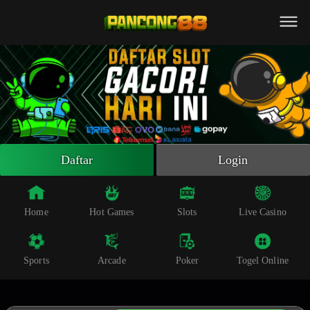
Beranda
Slot Online
Live Casino
Sportsbook
Arcade
Togel Online
Daftar
Login
Poker
Whatsapp
Home
Hot Games
Slots
Live Casino
Telegram
Sports
Arcade
Poker
Togel Online
Livechat