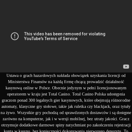
Ustawa o grach hazardowych nakłada obowiązek uzyskania licencji od
Ministerstwa Finansów na każdą firmę chcącą prowadzić działalność
kasynową online w Polsce. Obecnie jedynym w pełni licencjonowanym
operatorem w kraju jest Total Casino. Total Casino Polska udostępnia
graczom ponad 300 legalnych gier kasynowych, które obejmują różnorodne
automaty, klasyczne gry stołowe, takie jak ruletka czy blackjack, oraz tytuły
na żywo. Wszystkie gry pochodzą od sprawdzonych dostawców i są dostępne
zarówno na komputerze, jak i w wersji mobilnej, bez utraty jakości. Gracz
otrzymuje dodatkowe darmowe spiny natychmiast po zakończeniu rejestracji
konta w kasyno, bez konieczności dokonywania pierwszego depozytu. To