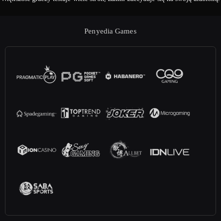
Penyedia Games