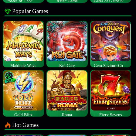
Power of Thor Megaways
Aztec Gems
Gates of Gatot Kaca
Popular Games
Mahjong Ways
Koi Gate
Gem Saviour Conquest
Gold Blitz
Roma
Fiery Sevens
Hot Games