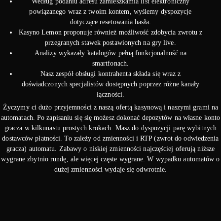
Według podaniu adresu zamieszkamia list elektroniczny
powiązanego wraz z twoim kontem, wyślemy dyspozycje
dotyczące resetowania hasła.
Kasyno Lemon proponuje również możliwość zdobycia zwrotu z
przegranych stawek postawionych na gry live.
Analizy wykazały katalogów pełną funkcjonalność na
smartfonach.
Nasz zespół obsługi kontrahenta składa się wraz z
doświadczonych specjalistów dostępnych poprzez różne kanały
łączności.
Życzymy ci dużo przyjemności z naszą ofertą kasynową i naszymi grami na
automatach. Po zapisaniu się się możesz dokonać depozytów na własne konto
gracza w kilkunastu prostych krokach. Masz do dyspozycji parę wybitnych
dostawców płatności. To zależy od zmienności i RTP (zwrot do odwiedzenia
gracza) automatu. Zabawy o niskiej zmienności najczęściej oferują niższe
wygrane zbytnio rundę, ale więcej częste wygrane. W wypadku automatów o
dużej zmienności wydaje się odwrotnie.