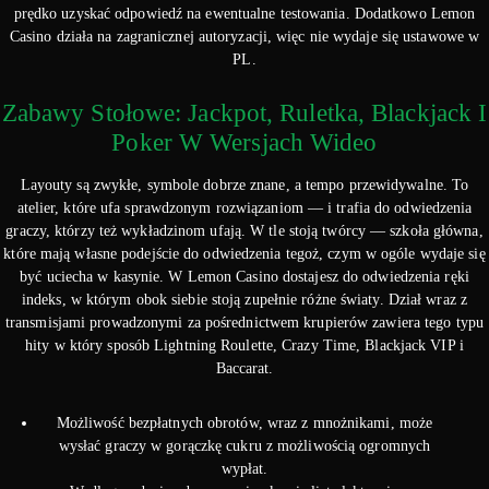
prędko uzyskać odpowiedź na ewentualne testowania. Dodatkowo Lemon
Casino działa na zagranicznej autoryzacji, więc nie wydaje się ustawowe w
PL.
Zabawy Stołowe: Jackpot, Ruletka, Blackjack I
Poker W Wersjach Wideo
Layouty są zwykłe, symbole dobrze znane, a tempo przewidywalne. To
atelier, które ufa sprawdzonym rozwiązaniom — i trafia do odwiedzenia
graczy, którzy też wykładzinom ufają. W tle stoją twórcy — szkoła główna,
które mają własne podejście do odwiedzenia tegoż, czym w ogóle wydaje się
być uciecha w kasynie. W Lemon Casino dostajesz do odwiedzenia ręki
indeks, w którym obok siebie stoją zupełnie różne światy. Dział wraz z
transmisjami prowadzonymi za pośrednictwem krupierów zawiera tego typu
hity w który sposób Lightning Roulette, Crazy Time, Blackjack VIP i
Baccarat.
Możliwość bezpłatnych obrotów, wraz z mnożnikami, może
wysłać graczy w gorączkę cukru z możliwością ogromnych
wypłat.