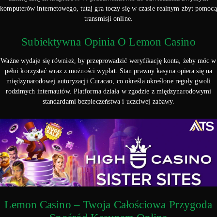
komputerów internetowego, tutaj gra toczy się w czasie realnym zbyt pomocą
transmisji online.
Subiektywna Opinia O Lemon Casino
Ważne wydaje się również, by przeprowadzić weryfikację konta, żeby móc w
pełni korzystać wraz z możności wypłat. Stan prawny kasyna opiera się na
międzynarodowej autoryzacji Curacao, co określa określone reguły gwoli
rodzimych internautów. Platforma działa w zgodzie z międzynarodowymi
standardami bezpieczeństwa i uczciwej zabawy.
Lemon Casino – Twoja Całościowa Przygoda