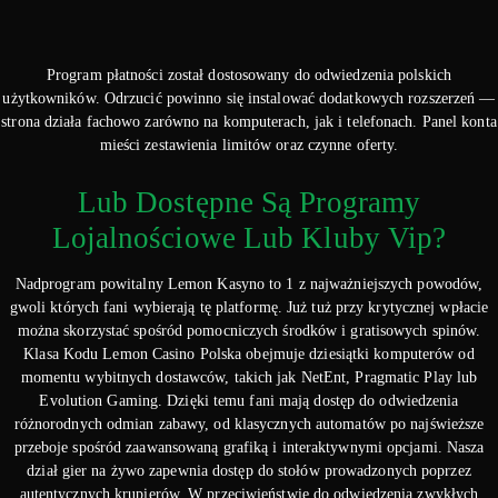
Program płatności został dostosowany do odwiedzenia polskich
użytkowników. Odrzucić powinno się instalować dodatkowych rozszerzeń —
strona działa fachowo zarówno na komputerach, jak i telefonach. Panel konta
mieści zestawienia limitów oraz czynne oferty.
Lub Dostępne Są Programy
Lojalnościowe Lub Kluby Vip?
Nadprogram powitalny Lemon Kasyno to 1 z najważniejszych powodów,
gwoli których fani wybierają tę platformę. Już tuż przy krytycznej wpłacie
można skorzystać spośród pomocniczych środków i gratisowych spinów.
Klasa Kodu Lemon Casino Polska obejmuje dziesiątki komputerów od
momentu wybitnych dostawców, takich jak NetEnt, Pragmatic Play lub
Evolution Gaming. Dzięki temu fani mają dostęp do odwiedzenia
różnorodnych odmian zabawy, od klasycznych automatów po najświeższe
przeboje spośród zaawansowaną grafiką i interaktywnymi opcjami. Nasza
dział gier na żywo zapewnia dostęp do stołów prowadzonych poprzez
autentycznych krupierów. W przeciwieństwie do odwiedzenia zwykłych