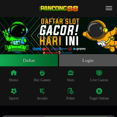
Beranda
Slot Online
Live Casino
Sportsbook
Arcade
Togel Online
Daftar
Login
Poker
Whatsapp
Home
Hot Games
Slots
Live Casino
Telegram
Sports
Arcade
Poker
Togel Online
Livechat