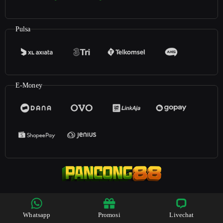
Pulsa
E-Money
©2023
Pancong88
. All rights reserved | 18+
Whatsapp
Promosi
Livechat