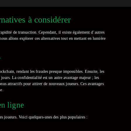
natives à considérer
apidité de transaction. Cependant, il existe également d’autres
nous allons explorer ces alternatives tout en mettant en lumière
?
lockchain, rendant les fraudes presque impossibles. Ensuite, les
jours. La confidentialité est un autre avantage majeur ; les
onus attractifs pour attirer de nouveaux joueurs. Ces avantages
ne.
en ligne
les joueurs. Voici quelques-unes des plus populaires :