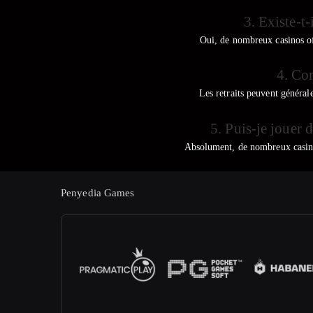
3. Existe-t
Oui, de nombreux casinos off
4. Co
Les retraits peuvent général
5. Puis-je jouer 
Absolument, de nombreux casinos
Penyedia Games