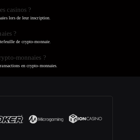
es casinos ?
ies lors de leur inscription.
aies ?
rtefeuille de crypto-monnaie.
 crypto-monnaies ?
transactions en crypto-monnaies.