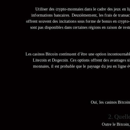
Utiliser des crypto-monnaies dans le cadre des jeux en li
informations bancaires. Deuxièmement, les frais de transac
offrent souvent des incitations sous forme de bonus en crypto
sont pas disponibles dans certaines régions en raison de re
Les casinos Bitcoin continuent d’être une option incontournabl
Litecoin et Dogecoin. Ces options offrent des avantages si
monnaies, il est probable que le paysage du jeu en ligne 
Oui, les casinos Bitcoi
2. Quell
Outre le Bitcoin