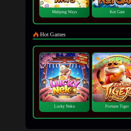
Mahjong Ways
Koi Gate
Hot Games
Lucky Neko
Fortune Tiger