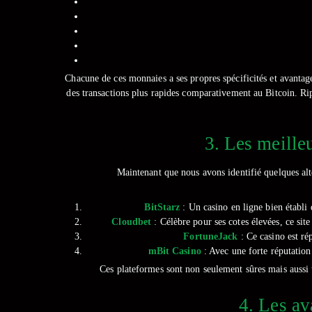
Chacune de ces monnaies a ses propres spécificités et avantag
des transactions plus rapides comparativement au Bitcoin. Rip
3. Les meille
Maintenant que nous avons identifié quelques alt
BitStarz
: Un casino en ligne bien établi
Cloudbet
: Célèbre pour ses cotes élevées, ce site
FortuneJack
: Ce casino est ré
mBit Casino
: Avec une forte réputation
Ces plateformes sont non seulement sûres mais aussi t
4. Les av