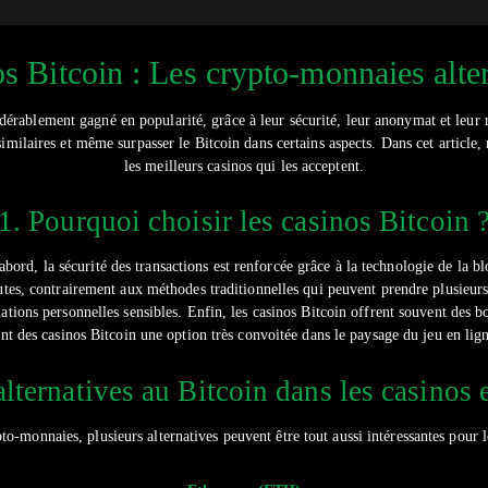
os Bitcoin : Les crypto-monnaies alter
dérablement gagné en popularité, grâce à leur sécurité, leur anonymat et leur r
imilaires et même surpasser le Bitcoin dans certains aspects. Dans cet article, 
les meilleurs casinos qui les acceptent.
1. Pourquoi choisir les casinos Bitcoin 
abord, la sécurité des transactions est renforcée grâce à la technologie de la b
utes, contrairement aux méthodes traditionnelles qui peuvent prendre plusieurs 
tions personnelles sensibles. Enfin, les casinos Bitcoin offrent souvent des b
nt des casinos Bitcoin une option très convoitée dans le paysage du jeu en lig
alternatives au Bitcoin dans les casinos 
pto-monnaies, plusieurs alternatives peuvent être tout aussi intéressantes pour 