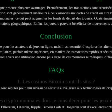
gne procure plusieurs avantages. Premièrement, les transactions sont sécurisée
tion sont généralement inférieurs à ceux associés aux cartes de crédit ou aux 
-monnaies, ce qui peut augmenter les fonds de départ des joueurs. Quatrièmem
strictions géographiques. Enfin, les joueurs peuvent bénéficier de mouvements
Conclusion
e pour les amateurs de jeux en ligne, mais il est essentiel d’explorer les alt
milaires, parfois même supérieurs, en matière de transactions rapides et sécuri
évolue vers une utilisation encore plus large de ces monnaies numériques, offr
FAQs
1. Les casinos Bitcoin sont-ils sûrs ?
n sont réputés pour leur niveau de sécurité élevé grâce aux technologies de cryp
es crypto-monnaies dois-je considérer pour les jeux e
, Ethereum, Litecoin, Ripple, Bitcoin Cash et Dogecoin sont d’excellentes opti