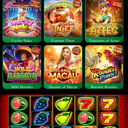
Lucky Neko
Fortune Tiger
Treasures of Aztec
Wild Bandito
Dreams of Macau
Rooster Rumble