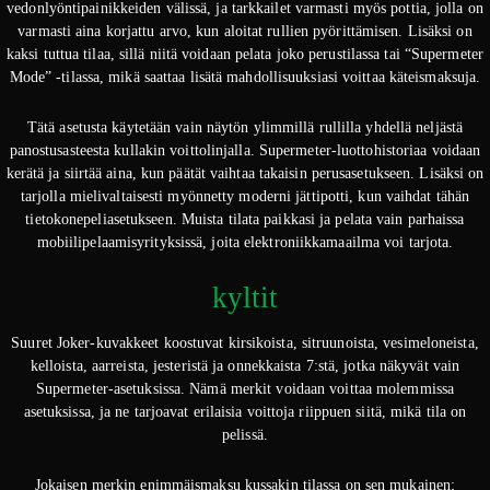
vedonlyöntipainikkeiden välissä, ja tarkkailet varmasti myös pottia, jolla on
varmasti aina korjattu arvo, kun aloitat rullien pyörittämisen. Lisäksi on
kaksi tuttua tilaa, sillä niitä voidaan pelata joko perustilassa tai “Supermeter
Mode” -tilassa, mikä saattaa lisätä mahdollisuuksiasi voittaa käteismaksuja.
Tätä asetusta käytetään vain näytön ylimmillä rullilla yhdellä neljästä
panostusasteesta kullakin voittolinjalla. Supermeter-luottohistoriaa voidaan
kerätä ja siirtää aina, kun päätät vaihtaa takaisin perusasetukseen. Lisäksi on
tarjolla mielivaltaisesti myönnetty moderni jättipotti, kun vaihdat tähän
tietokonepeliasetukseen. Muista tilata paikkasi ja pelata vain parhaissa
mobiilipelaamisyrityksissä, joita elektroniikkamaailma voi tarjota.
kyltit
Suuret Joker-kuvakkeet koostuvat kirsikoista, sitruunoista, vesimeloneista,
kelloista, aarreista, jesteristä ja onnekkaista 7:stä, jotka näkyvät vain
Supermeter-asetuksissa. Nämä merkit voidaan voittaa molemmissa
asetuksissa, ja ne tarjoavat erilaisia ​​voittoja riippuen siitä, mikä tila on
pelissä.
Jokaisen merkin enimmäismaksu kussakin tilassa on sen mukainen;