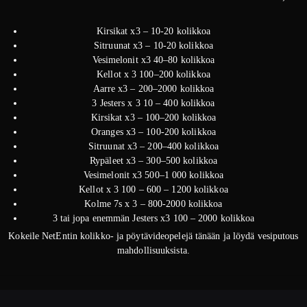
Kirsikat x3 – 10-20 kolikkoa
Sitruunat x3 – 10-20 kolikkoa
Vesimelonit x3 40–80 kolikkoa
Kellot x 3 100–200 kolikkoa
Aarre x3 – 200–2000 kolikkoa
3 Jesters x 3 10 – 400 kolikkoa
Kirsikat x3 – 100–200 kolikkoa
Oranges x3 – 100-200 kolikkoa
Sitruunat x3 – 200–400 kolikkoa
Rypäleet x3 – 300–500 kolikkoa
Vesimelonit x3 500–1 000 kolikkoa
Kellot x 3 100 – 600 – 1200 kolikkoa
Kolme 7s x 3 – 800-2000 kolikkoa
3 tai jopa enemmän Jesters x3 100 – 2000 kolikkoa
Kokeile NetEntin kolikko- ja pöytävideopelejä tänään ja löydä vesiputous
mahdollisuuksista.