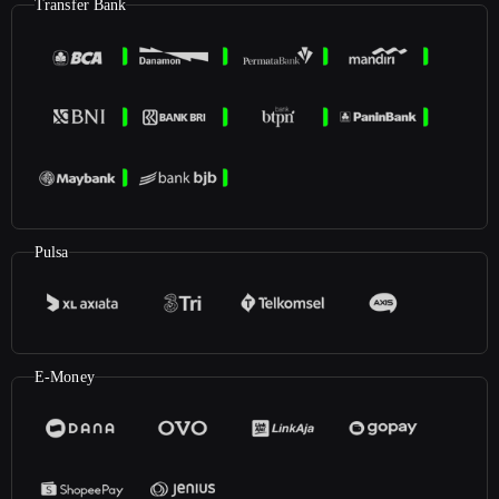
Transfer Bank
Pulsa
E-Money