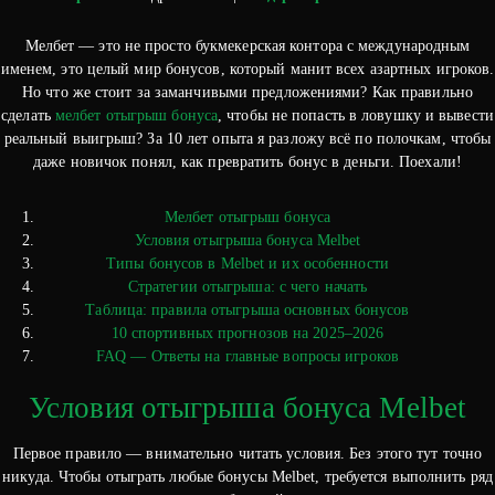
Мелбет — это не просто букмекерская контора с международным
именем, это целый мир бонусов, который манит всех азартных игроков.
Но что же стоит за заманчивыми предложениями? Как правильно
сделать
мелбет отыгрыш бонуса
, чтобы не попасть в ловушку и вывести
реальный выигрыш? За 10 лет опыта я разложу всё по полочкам, чтобы
даже новичок понял, как превратить бонус в деньги. Поехали!
Мелбет отыгрыш бонуса
Условия отыгрыша бонуса Melbet
Типы бонусов в Melbet и их особенности
Стратегии отыгрыша: с чего начать
Таблица: правила отыгрыша основных бонусов
10 спортивных прогнозов на 2025–2026
FAQ — Ответы на главные вопросы игроков
Условия отыгрыша бонуса Melbet
Первое правило — внимательно читать условия. Без этого тут точно
никуда. Чтобы отыграть любые бонусы Melbet, требуется выполнить ряд