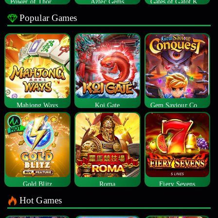
Power of Thor Megaways
Aztec Gems
Gates of Gatot Kaca
Popular Games
Mahjong Ways
Koi Gate
Gem Saviour Conquest
Gold Blitz
Roma
Fiery Sevens
Hot Games