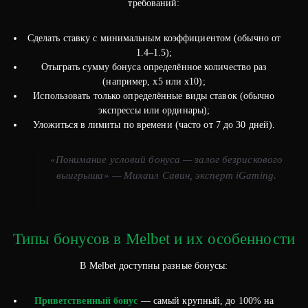
требований:
Сделать ставку с минимальным коэффициентом (обычно от
1.4–1.5);
Отыграть сумму бонуса определённое количество раз
(например, x5 или x10);
Использовать только определённые виды ставок (обычно
экспрессы или ординары);
Уложиться в лимиты по времени (часто от 7 до 30 дней).
«Понимание условий бонуса — залог безрискового
выигрыша» — Михаил Савин, эксперт iGaming.
Типы бонусов в Melbet и их особенности
В Melbet доступны разные бонусы:
Приветственный бонус
— самый крупный, до 100% на