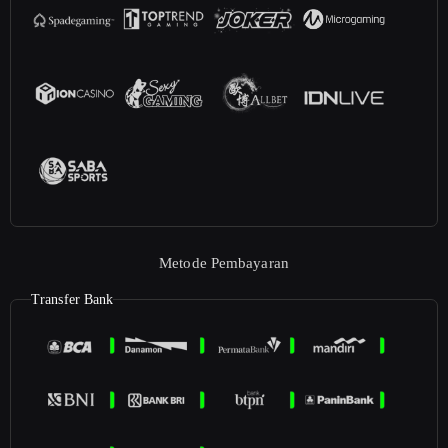
Metode Pembayaran
Transfer Bank