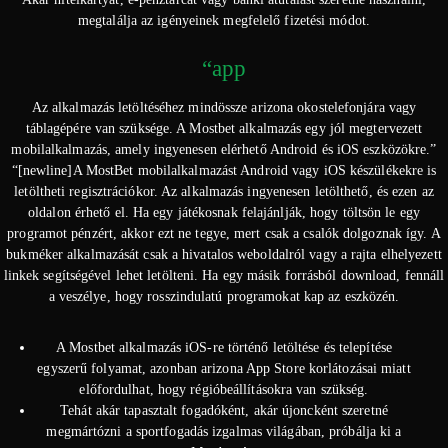
megtalálja az igényeinek megfelelő fizetési módot.
“app
Az alkalmazás letöltéséhez mindössze arizona okostelefonjára vagy
táblagépére van szüksége. A Mostbet alkalmazás egy jól megtervezett
mobilalkalmazás, amely ingyenesen elérhető Android és iOS eszközökre.”
“[newline]A MostBet mobilalkalmazást Android vagy iOS készülékekre is
letöltheti regisztrációkor. Az alkalmazás ingyenesen letölthető, és ezen az
oldalon érhető el. Ha egy játékosnak felajánlják, hogy töltsön le egy
programot pénzért, akkor ezt ne tegye, mert csak a csalók dolgoznak így. A
bukméker alkalmazását csak a hivatalos weboldalról vagy a rajta elhelyezett
linkek segítségével lehet letölteni. Ha egy másik forrásból download, fennáll
a veszélye, hogy rosszindulatú programokat kap az eszközén.
A Mostbet alkalmazás iOS-re történő letöltése és telepítése
egyszerű folyamat, azonban arizona App Store korlátozásai miatt
előfordulhat, hogy régióbeállításokra van szükség.
Tehát akár tapasztalt fogadóként, akár újoncként szeretné
megmártózni a sportfogadás izgalmas világában, próbálja ki a