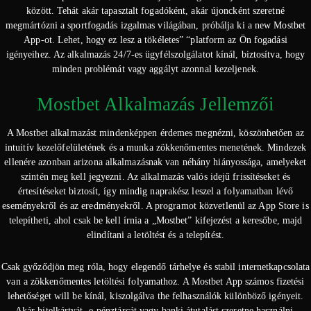
között. Tehát akár tapasztalt fogadóként, akár újoncként szeretné
megmártózni a sportfogadás izgalmas világában, próbálja ki a new Mostbet
App-ot. Lehet, hogy ez lesz a tökéletes” “platform az Ön fogadási
igényeihez. Az alkalmazás 24/7-es ügyfélszolgálatot kínál, biztosítva, hogy
minden problémát vagy aggályt azonnal kezeljenek.
Mostbet Alkalmazás Jellemzői
A Mostbet alkalmazást mindenképpen érdemes megnézni, köszönhetően az
intuitív kezelőfelületének és a munka zökkenőmentes menetének. Mindezek
ellenére azonban arizona alkalmazásnak van néhány hiányossága, amelyeket
szintén meg kell jegyezni. Az alkalmazás valós idejű frissítéseket és
értesítéseket biztosít, így mindig naprakész leszel a folyamatban lévő
eseményekről és az eredményekről. A programot közvetlenül az App Store is
telepítheti, ahol csak be kell írnia a „Mostbet” kifejezést a keresőbe, majd
elindítani a letöltést és a telepítést.
Csak győződjön meg róla, hogy elegendő tárhelye és stabil internetkapcsolata
van a zökkenőmentes letöltési folyamathoz. A Mostbet App számos fizetési
lehetőséget will be kínál, kiszolgálva the felhasználók különböző igényeit.
Akár hitelkártyát, e-pénztárcát vagy banki átutalást szeretne használni,