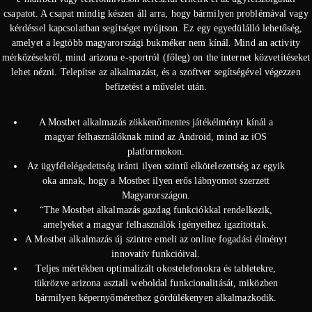
csapatot. A csapat mindig készen áll arra, hogy bármilyen problémával vagy
kérdéssel kapcsolatban segítséget nyújtson. Ez egy egyedülálló lehetőség,
amelyet a legtöbb magyarországi bukméker nem kínál. Mind an activity
mérkőzésekről, mind arizona e-sportról (főleg) on the internet közvetítéseket
lehet nézni. Telepítse az alkalmazást, és a szoftver segítségével végezzen
befizetést a művelet után.
A Mostbet alkalmazás zökkenőmentes játékélményt kínál a
magyar felhasználóknak mind az Android, mind az iOS
platformokon.
Az ügyfélelégedettség iránti ilyen szintű elkötelezettség az egyik
oka annak, hogy a Mostbet ilyen erős lábnyomot szerzett
Magyarországon.
“The Mostbet alkalmazás gazdag funkciókkal rendelkezik,
amelyeket a magyar felhasználók igényeihez igazítottak.
A Mostbet alkalmazás új szintre emeli az online fogadási élményt
innovatív funkcióival.
Teljes mértékben optimalizált okostelefonokra és tabletekre,
tükrözve arizona asztali weboldal funkcionalitását, miközben
bármilyen képernyőmérethez gördülékenyen alkalmazkodik.