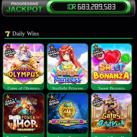
Daily Wins
Gates of Olympus
Starlight Princess
Sweet Bonanza