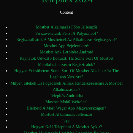
Content
Mostbet Alkalmazás Főbb Jellemzői
Visszavehetünk Pénzt A Pályázatból?
Regisztrálhatok A Mostbetnél Az Alkalmazás Segítségével?
Mostbet App Bejelentkezés
Mostbet Apk Letöltése Android
Kaphatok Üdvözlő Bónuszt, Ha Some Sort Of Mostbet
Mobilalkalmazáson Regisztrálok?
Hogyan Frissíthetem Some Sort Of Mostbet Alkalmazást The
Legújabb Verzióra?
Milyen Játékok És Fogadások Állnak Rendelkezésemre A Mostbet
Alkalmazásban?
Telepítés Androidra
Mostbet Mobil Weboldal
Elérhető A Most Wager App Magyarországon?
Mostbet Alkalmazás Jellemzői
“app
Hogyan Kell Telepíteni A Mostbet Apk-t?