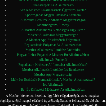
Mostbet Alkalmazás Letöltése Androidra És Ios-re
Pillanatképek Az Alkalmazásról
Van A Mostbet Alkalmazásnak Ügyfélszolgálata?
Sportfogadás Magyar Játékosok Számára
A Mostbet Letöltése Androidra Magyarországon
Mobilböngésző Élmény
A Mostbet Alkalmazás Biztonságos Vagy Sem?
Mostbet Alkalmazás Magyarországon
A Mostbet App Frissítésének Folyamata
Regisztrációs Folyamat Az Alkalmazásban
Mostbet Alkalmazás Letöltése Androidra
Hogyan Lehet Fogadni A Mostbet Hu Alkalmazásban
Alkalmazás Funkciói
Fogadhatok Krikettre A” “mostbet Alkalmazásban?
Mostbet Alkalmazás Letöltése Ios Rendszerre
Mostbet App Magyarország
Mely Ios Eszközök Kompatibilisek A Mostbet Alkalmazással?
Ios Alkalmazás
Be- És Kifizetési Módszerek Az Alkalmazásban
A Mostbet kiemelten kezeli az ügyfelek elégedettségét, és ez magában
foglalja az éjjel-nappal elérhető ügyfélszolgálatot. A felhasználók élő chat-en,
e-mailben vagy telefonhíváson keresztül érhetik el az ügyfélszolgálati