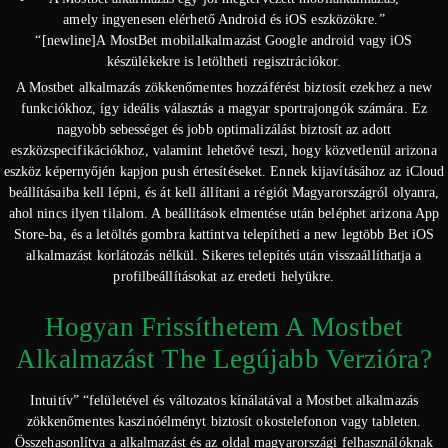
amely ingyenesen elérhető Android és iOS eszközökre.”
“[newline]A MostBet mobilalkalmazást Google android vagy iOS
készülékekre is letöltheti regisztrációkor.
A Mostbet alkalmazás zökkenőmentes hozzáférést biztosít ezekhez a new
funkciókhoz, így ideális választás a magyar sportrajongók számára. Ez
nagyobb sebességet és jobb optimalizálást biztosít az adott
eszközspecifikációkhoz, valamint lehetővé teszi, hogy közvetlenül arizona
eszköz képernyőjén kapjon push értesítéseket. Ennek kijavításához az iCloud
beállításaiba kell lépni, és át kell állítani a régiót Magyarországról olyanra,
ahol nincs ilyen tilalom. A beállítások elmentése után beléphet arizona App
Store-ba, és a letöltés gombra kattintva telepítheti a new legtöbb Bet iOS
alkalmazást korlátozás nélkül. Sikeres telepítés után visszaállíthatja a
profilbeállításokat az eredeti helyükre.
Hogyan Frissíthetem A Mostbet
Alkalmazást The Legújabb Verzióra?
Intuitív” “felületével és változatos kínálatával a Mostbet alkalmazás
zökkenőmentes kaszinóélményt biztosít okostelefonon vagy tableten.
Összehasonlítva a alkalmazást és az oldal magyarországi felhasználóknak