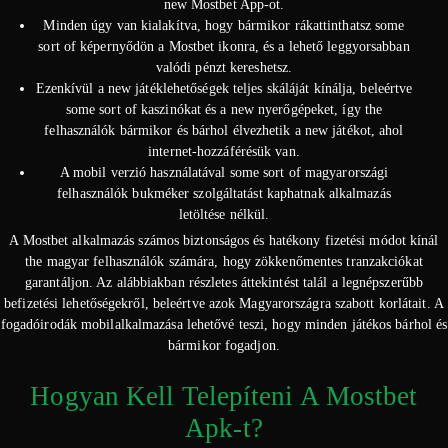
new Mostbet App-ot.
Minden úgy van kialakítva, hogy bármikor rákattinthatsz some
sort of képernyődön a Mostbet ikonra, és a lehető leggyorsabban
valódi pénzt kereshetsz.
Ezenkívül a new játéklehetőségek teljes skáláját kínálja, beleértve
some sort of kaszinókat és a new nyerőgépeket, így the
felhasználók bármikor és bárhol élvezhetik a new játékot, ahol
internet-hozzáférésük van.
A mobil verzió használatával some sort of magyarországi
felhasználók bukméker szolgáltatást kaphatnak alkalmazás
letöltése nélkül.
A Mostbet alkalmazás számos biztonságos és hatékony fizetési módot kínál
the magyar felhasználók számára, hogy zökkenőmentes tranzakciókat
garantáljon. Az alábbiakban részletes áttekintést talál a legnépszerűbb
befizetési lehetőségekről, beleértve azok Magyarországra szabott korlátait. A
fogadóirodák mobilalkalmazása lehetővé teszi, hogy minden játékos bárhol és
bármikor fogadjon.
Hogyan Kell Telepíteni A Mostbet
Apk-t?