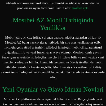
etibarlı olmasına zəmanət verir. Bu yeniliklər istifadəçilərin rahat və
problemsiz oyun təcrübəsini təmin edir
mostbet apk
.
Mostbet AZ Mobil Tətbiqində
Yeniliklər
Mobil tətbiq ən çox istifadə olunan ənənəvi platformalardan biridir və
Mostbet AZ bunu nəzərə alaraq tətbiqdə bir sıra əsas yeniləmələr edib.
Tətbiqin çıxış sürəti artırılıb, istifadəçi interfeysi mobil cihazlara xüsusi
uyğunlaşdırılıb və yeni funksiyalar əlavə olunub. Məsələn, canlı yayım
funksiyası sayəsində istifadəçilər mərclərini izləyə bilir və real vaxtda yeni
mərclər yerləşdirə bilirlər. Hesab idarəetməsi və ödəniş üsulları da mobil
tətbiqdən asanlıqla həyata keçirilir. Mobil versiyada yenilənmiş bildiriş
sistemi isə istifadəçiləri vacib yeniliklər və təkliflər barədə vaxtında xəbərdar
edir.
Yeni Oyunlar və Əlavə İdman Növləri
Mostbet AZ platforması daim oyun təkliflərini artırır. Bu çərçivədə yeni
kazino oyunları və idman növləri əlavə olunub. İstifadəçilər artıq ənənəvi