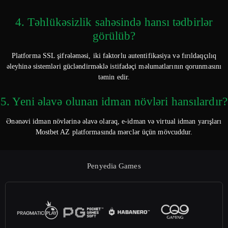
4. Təhlükəsizlik sahəsində hansı tədbirlər
görülüb?
Platforma SSL şifrələməsi, iki faktorlu autentifikasiya və fırıldaqçılıq
əleyhinə sistemləri gücləndirməklə istifadəçi məlumatlarının qorunmasını
təmin edir.
5. Yeni əlavə olunan idman növləri hansılardır?
Ənənəvi idman növlərinə əlavə olaraq, e-idman və virtual idman yarışları
Mostbet AZ platformasında mərclər üçün mövcuddur.
Penyedia Games