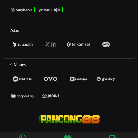
Pulsa
E-Money
©2023
Pancong88
. All rights reserved | 18+