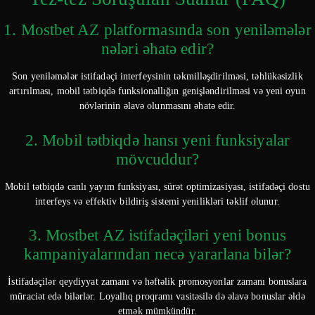
1. Mostbet AZ platformasında son yeniləmələr
nələri əhatə edir?
Son yeniləmələr istifadəçi interfeysinin təkmilləşdirilməsi, təhlükəsizlik
artırılması, mobil tətbiqdə funksionallığın genişləndirilməsi və yeni oyun
növlərinin əlavə olunmasını əhatə edir.
2. Mobil tətbiqdə hansı yeni funksiyalar
mövcuddur?
Mobil tətbiqdə canlı yayım funksiyası, sürət optimizasiyası, istifadəçi dostu
interfeys və effektiv bildiriş sistemi yenilikləri təklif olunur.
3. Mostbet AZ istifadəçiləri yeni bonus
kampaniyalarından necə yararlana bilər?
İstifadəçilər qeydiyyat zamanı və həftəlik promosyonlar zamanı bonuslara
müraciət edə bilərlər. Loyallıq proqramı vasitəsilə də əlavə bonuslar əldə
etmək mümkündür.