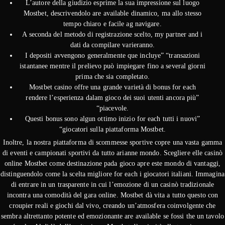
L’autore della giudizio esprime la sua impressione sul luogo
Mostbet, descrivendolo are available dinamico, ma allo stesso
tempo chiaro e facile ag navigare.
A seconda del metodo di registrazione scelto, my partner and i
dati da compilare varieranno.
I depositi avvengono generalmente que incluye” “transazioni
istantanee mentre il prelievo può impiegare fino a several giorni
prima che sia completato.
Mostbet casino offre una grande varietà di bonus for each
rendere l’esperienza dalam gioco dei suoi utenti ancora più”
“piacevole.
Questi bonus sono algun ottimo inizio for each tutti i nuovi”
“giocatori sulla piattaforma Mostbet.
Inoltre, la nostra piattaforma di scommesse sportive copre una vasta gamma
di eventi e campionati sportivi da tutto arianne mondo. Scegliere elle casinò
online Mostbet come destinazione pada gioco apre este mondo di vantaggi,
distinguendolo come la scelta migliore for each i giocatori italiani. Immagina
di entrare in un trasparente in cui l’emozione di un casinò tradizionale
incontra una comodità del gara online. Mostbet dà vita a tutto questo con
croupier reali e giochi dal vivo, creando un’atmosfera coinvolgente che
sembra altrettanto potente ed emozionante are available se fossi the un tavolo