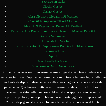
Sportive In Italia
Giochi Mostbet
Casinò Mostbet
Cosa Dicono I Giocatori Di Mostbet
Contatti E Supporto Clienti Mostbet
Metodi Di Pagamento: Depositi E Prelievi
Partecipa Alla Promozione Lucky Ticket Su Mostbet Per Giri
Gratuiti Settimanali
Sito Ufficiale Di Mostbet
Principali Incentivi A Disposizione Per Giochi Dalam Casinò
Scommesse Live
Sport
Macchinette Da Gioco
Assicurazione Sulle Scommesse
Ciò è confermato weil numerose recensioni good e valutazioni elevate su
varie piattaforme. Dopo la conferma, puoi monitorare la cronologia delle tue
richieste di deposito direttamente sulla stessa pagina, sotto we metodi di
pagamento. Qui troverai tutte le informazioni su data, importo, libro di
pagamento e stato della preghiera. Mostbet non applica commissioni su
depositi o prelievi, mum potrebbero esserci costi aggiuntivi imposti dal”
“orden di pagamento deciso. In caso di vincite che superano il limite