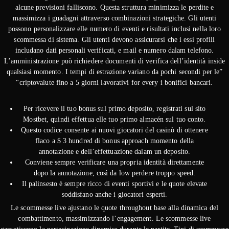
alcune previsioni falliscono. Questa struttura minimizza le perdite e
massimizza i guadagni attraverso combinazioni strategiche. Gli utenti
possono personalizzare elle numero di eventi e risultati inclusi nella loro
scommessa di sistema. Gli utenti devono assicurarsi che i essi profili
includano dati personali verificati, e mail e numero dalam telefono.
L’amministrazione può richiedere documenti di verifica dell’identità inside
qualsiasi momento. I tempi di estrazione variano da pochi secondi per le”
“criptovalute fino a 5 giorni lavorativi for every i bonifici bancari.
Per ricevere il tuo bonus sul primo deposito, registrati sul sito
Mostbet, quindi effettua elle tuo primo almacén sul tuo conto.
Questo codice consente ai nuovi giocatori del casinò di ottenere
flaco a $ 3 hundred di bonus approach momento della
annotazione e dell’effettuazione dalam un deposito.
Conviene sempre verificare una propria identità direttamente
dopo la annotazione, così da low perdere troppo speed.
Il palinsesto è sempre ricco di eventi sportivi e le quote elevate
soddisfano anche i giocatori esperti.
Le scommesse live ajustano le quote throughout base alla dinamica del
combattimento, massimizzando l’engagement. Le scommesse live