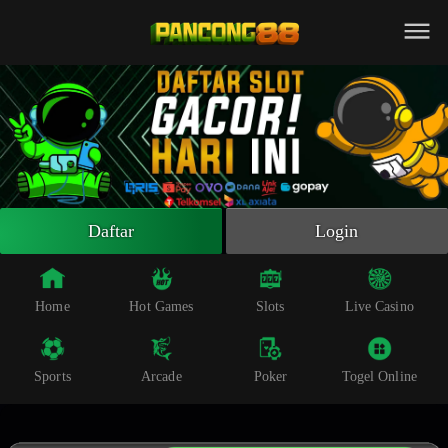
Beranda
Slot Online
Live Casino
Sportsbook
Arcade
Togel Online
Daftar
Login
Poker
Whatsapp
Home
Hot Games
Slots
Live Casino
Telegram
Sports
Arcade
Poker
Togel Online
Livechat