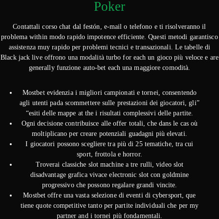
Poker
Contattali corso chat dal festón, e-mail o telefono e ti risolveranno il
problema within modo rapido impotence efficiente. Questi metodi garantisco
assistenza muy rapido per problemi tecnici e transazionali. Le tabelle di
Black jack live offrono una modalità turbo for each un gioco più veloce e are
generally funzione auto-bet each una maggiore comodità.
Mostbet evidenzia i migliori campionati e tornei, consentendo
agli utenti pada scommettere sulle prestazioni dei giocatori, gli”
“esiti delle mappe at the i risultati complessivi delle partite.
Ogni decisione contribuisce alle offer totali, che dans le cas où
moltiplicano per creare potenziali guadagni più elevati.
I giocatori possono scegliere tra più di 25 tematiche, tra cui
sport, frottola e horror.
Troverai classiche slot machine a tre rulli, video slot
disadvantage grafica vivace electronic slot con goldmine
progressivo che possono regalare grandi vincite.
Mostbet offre una vasta selezione di eventi di cybersport, que
tiene quote competitive tanto per partite individuali che per my
partner and i tornei più fondamentali.