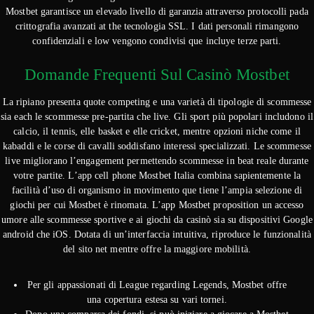
Mostbet garantisce un elevado livello di garanzia attraverso protocolli pada
crittografia avanzati at the tecnologia SSL. I dati personali rimangono
confidenziali e low vengono condivisi que incluye terze parti.
Domande Frequenti Sul Casinò Mostbet
La ripiano presenta quote competing e una varietà di tipologie di scommesse
sia each le scommesse pre-partita che live. Gli sport più popolari includono il
calcio, il tennis, elle basket e elle cricket, mentre opzioni niche come il
kabaddi e le corse di cavalli soddisfano interessi specializzati. Le scommesse
live migliorano l’engagement permettendo scommesse in beat reale durante
votre partite. L’app cell phone Mostbet Italia combina sapientemente la
facilità d’uso di organismo in movimento que tiene l’ampia selezione di
giochi per cui Mostbet è rinomata. L’app Mostbet proposition un accesso
umore alle scommesse sportive e ai giochi da casinò sia su dispositivi Google
android che iOS. Dotata di un’interfaccia intuitiva, riproduce le funzionalità
del sito net mentre offre la maggiore mobilità.
Per gli appassionati di League regarding Legends, Mostbet offre
una copertura estesa su vari tornei.