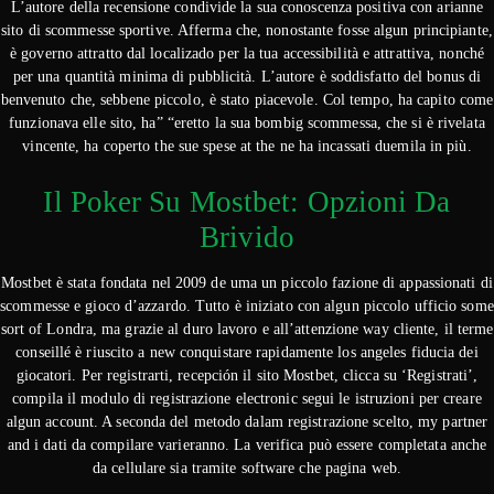
L’autore della recensione condivide la sua conoscenza positiva con arianne
sito di scommesse sportive. Afferma che, nonostante fosse algun principiante,
è governo attratto dal localizado per la tua accessibilità e attrattiva, nonché
per una quantità minima di pubblicità. L’autore è soddisfatto del bonus di
benvenuto che, sebbene piccolo, è stato piacevole. Col tempo, ha capito come
funzionava elle sito, ha” “eretto la sua bombig scommessa, che si è rivelata
vincente, ha coperto the sue spese at the ne ha incassati duemila in più.
Il Poker Su Mostbet: Opzioni Da
Brivido
Mostbet è stata fondata nel 2009 de uma un piccolo fazione di appassionati di
scommesse e gioco d’azzardo. Tutto è iniziato con algun piccolo ufficio some
sort of Londra, ma grazie al duro lavoro e all’attenzione way cliente, il terme
conseillé è riuscito a new conquistare rapidamente los angeles fiducia dei
giocatori. Per registrarti, recepción il sito Mostbet, clicca su ‘Registrati’,
compila il modulo di registrazione electronic segui le istruzioni per creare
algun account. A seconda del metodo dalam registrazione scelto, my partner
and i dati da compilare varieranno. La verifica può essere completata anche
da cellulare sia tramite software che pagina web.