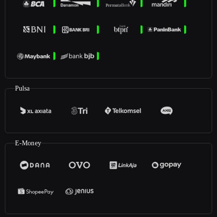
Pulsa
E-Money