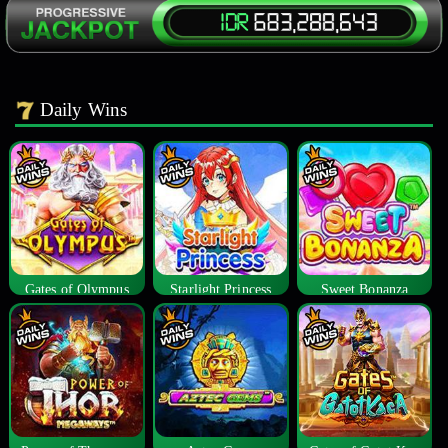
Daily Wins
Gates of Olympus
Starlight Princess
Sweet Bonanza