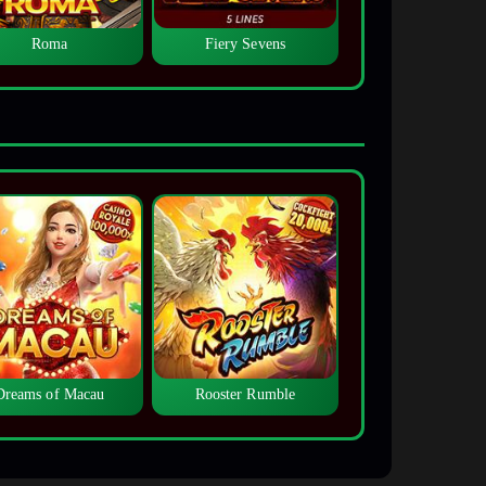
Roma
Fiery Sevens
Dreams of Macau
Rooster Rumble