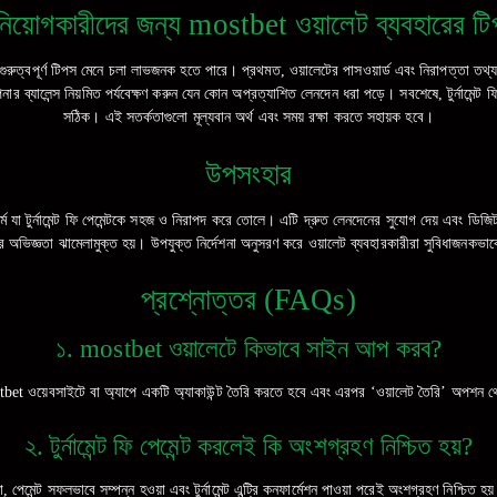
নিয়োগকারীদের জন্য mostbet ওয়ালেট ব্যবহারের ট
ু গুরুত্বপূর্ণ টিপস মেনে চলা লাভজনক হতে পারে। প্রথমত, ওয়ালেটের পাসওয়ার্ড এবং নিরাপত্তা 
 ব্যালেন্স নিয়মিত পর্যবেক্ষণ করুন যেন কোন অপ্রত্যাশিত লেনদেন ধরা পড়ে। সবশেষে, টুর্নামেন্ট ফি
সঠিক। এই সতর্কতাগুলো মূল্যবান অর্থ এবং সময় রক্ষা করতে সহায়ক হবে।
উপসংহার
ম যা টুর্নামেন্ট ফি পেমেন্টকে সহজ ও নিরাপদ করে তোলে। এটি দ্রুত লেনদেনের সুযোগ দেয় এবং ডিজিটা
র অভিজ্ঞতা ঝামেলামুক্ত হয়। উপযুক্ত নির্দেশনা অনুসরণ করে ওয়ালেট ব্যবহারকারীরা সুবিধাজনকভাব
প্রশ্নোত্তর (FAQs)
১. mostbet ওয়ালেটে কিভাবে সাইন আপ করব?
 ওয়েবসাইটে বা অ্যাপে একটি অ্যাকাউন্ট তৈরি করতে হবে এবং এরপর ‘ওয়ালেট তৈরি’ অপশন থেকে
২. টুর্নামেন্ট ফি পেমেন্ট করলেই কি অংশগ্রহণ নিশ্চিত হয়?
া, পেমেন্ট সফলভাবে সম্পন্ন হওয়া এবং টুর্নামেন্ট এন্ট্রি কনফার্মেশন পাওয়া পরেই অংশগ্রহণ নিশ্চিত হয