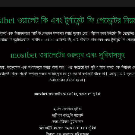
bet ওয়ালেট কি এবং টুর্নামেন্ট ফি পেমেন্টের নিয়
ুত এবং নিরাপদভাবে আর্থিক লেনদেন সম্পাদন করার সুযোগ দেয়। বিশেষ করে টুর্নামেন্ট ফি পেমেন্টের ক্ষ
 আমরা বিস্তারিতভাবে বোঝাব mostbet ওয়ালেট কী, এটি কীভাবে কাজ করে এবং টুর্নামেন্ট ফি পেমেন্
mostbet ওয়ালেটের গুরুত্ব এবং সুবিধাসমূহ
 জমা, উত্তোলন এবং স্থানান্তর করার কাজ করে। এর সবচেয়ে বড় সুবিধা হলো দ্রুত এবং নিরাপদ লেনদ
ালেট থেকে পেমেন্ট সম্পন্ন করতে অতিরিক্ত ফি খুব কম বা কখনোই থাকে না। এছাড়া, এটি ব্যবহারকার
তথ্য শেয়ার করতে হয় না।
mostbet ওয়ালেটের আরও কিছু অসাধারণ সুবিধা:
২৪/৭ লেনদেন সুবিধা
মাল্টিপল কারেন্সি সাপোর্ট
সহজ ইউজার ইন্টারফেস
অ্যাকাউন্ট ব্যালেন্স সহজে চেক করার সুবিধা
শিখতে এবং ব্যবহারে সুবিধাজনক