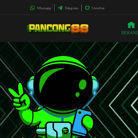
Whatsapp
Telegram
Livechat
BERAN