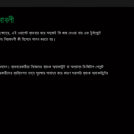
মাবলী
েত্রে, এই ওয়ালেট ব্যবহার করে সহজেই ফি জমা দেওয়া যায় এবং টুর্নামেন্টে
টের নিয়মাবলী কী হিসেবে পালন করতে হয়।
েন। ব্যবহারকারীরা নিজেদের ব্যাংক অ্যাকাউন্ট বা অন্যান্য ডিজিটাল পেমেন্ট
ীদের ব্যক্তিগত তথ্য সুরক্ষায় সাহায্য করে কারণ সরাসরি ব্যাংক অ্যাকাউন্টের