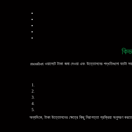
কিভ
mostbet ওয়ালেটে টাকা জমা দেওয়া এবং উত্তোলনের পদ্ধতিগুলো যতটা সহজ,
অন্যদিকে, টাকা উত্তোলনের ক্ষেত্রে কিছু নিরাপত্তা প্রক্রিয়া অনুসর