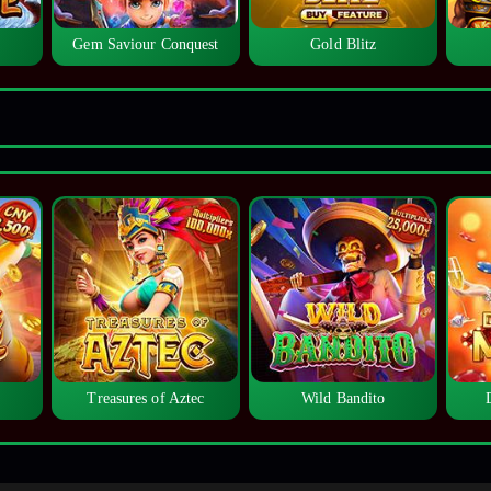
Gem Saviour Conquest
Gold Blitz
Treasures of Aztec
Wild Bandito