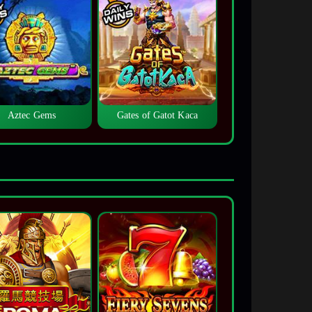
Aztec Gems
Gates of Gatot Kaca