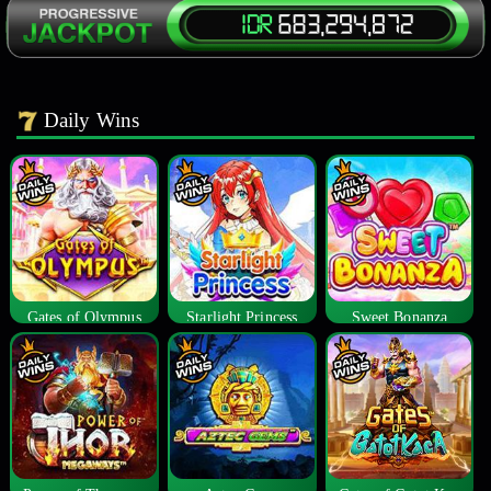
Daily Wins
Gates of Olympus
Starlight Princess
Sweet Bonanza