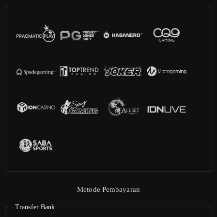
Metode Pembayaran
Transfer Bank