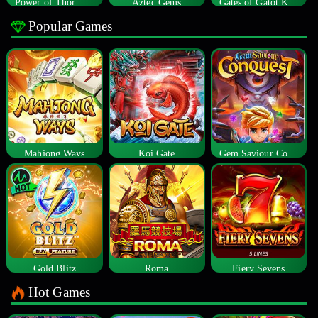
Power of Thor Megaways
Aztec Gems
Gates of Gatot Kaca
Popular Games
Mahjong Ways
Koi Gate
Gem Saviour Conquest
Gold Blitz
Roma
Fiery Sevens
Hot Games