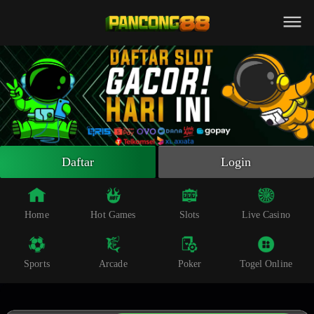
Beranda
Slot Online
Live Casino
Sportsbook
Arcade
Togel Online
Daftar
Login
Poker
Whatsapp
Home
Hot Games
Slots
Live Casino
Telegram
Sports
Arcade
Poker
Togel Online
Livechat