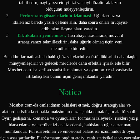
təhlil edin, nəyi yaxşı etdiyinizi və nəyi düzəltmək lazım
olduğunu müəyyənləşdirin.
Performans göstəricilərinin izlənməsi:
Uğurlarınız və
itkiləriniz barədə yazılı qələmə alın, daha sonra onları müqayisə
edib təkmilləşmə planı yaradın.
Taktikaların yenilənməsi:
Təcrübəyə əsaslanaraq mövcud
strategiyanızı təkmilləşdirin, daha uğurlu olmaq üçün yeni
metodlar tətbiq edin.
Bu addımlar nəticəsində bahisçi öz səhvlərini və üstünlüklərini daha dəqiq
müəyyənləşdirir və gələcək mərclərdə daha effektli iştirak edə bilir.
Mostbet.com isə verilən statistik məlumat və oyun tarixçəsi vasitəsilə
istifadəçilərə bunun üçün geniş imkanlar yaradır.
Nəticə
Mostbet.com-da canlı idman bahisləri etmək, doğru strategiyalar və
alətlərdən istifadə etməklə maksimum qazanç əldə etmək üçün əla fürsətdir.
Oyun gedişatını, komanda və oyunçuların formasını izləyərək, riskləri yaxşı
idarə edərək və təcrübənizi analiz edərək, bahislərdə uğur qazanmaq
mümkündür. Pul idarəetməsi və emosional balans isə uzunmüddətli oyun
üçün əsas şərtlərdir. Platformanın təqdim etdiyi canlı statistikalar və yayımlar