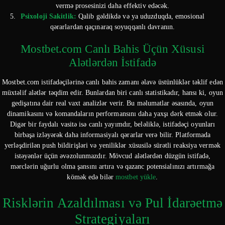
vermə prosesinizi daha effektiv edəcək.
Psixoloji Sakitlik:
Qalib gəldikdə və ya uduzduqda, emosional
qərarlardan qaçınaraq soyuqqanlı davranın.
Mostbet.com Canlı Bahis Üçün Xüsusi
Alətlərdən İstifadə
Mostbet.com istifadəçilərinə canlı bahis zamanı əlavə üstünlüklər təklif edən
müxtəlif alətlər təqdim edir. Bunlardan biri canlı statistikadır, hansı ki, oyun
gedişatına dair real vaxt analizlər verir. Bu məlumatlar əsasında, oyun
dinamikasını və komandaların performansını daha yaxşı dərk etmək olur.
Digər bir faydalı vasitə isə canlı yayımdır, beləliklə, istifadəçi oyunları
birbaşa izləyərək daha informasiyalı qərarlar verə bilir. Platformada
yerləşdirilən push bildirişləri və yeniliklər xüsusilə sürətli reaksiya vermək
istəyənlər üçün əvəzolunmazdır. Mövcud alətlərdən düzgün istifadə,
mərclərin uğurlu olma şansını artıra və qazanc potensialınızı artırmağa
kömək edə bilər
mostbet yükle
.
Risklərin Azaldılması və Pul İdarəetmə
Strategiyaları