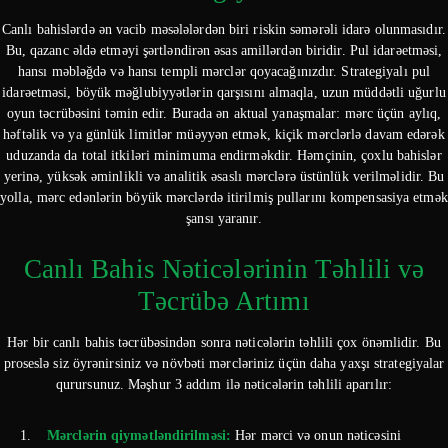
Canlı bahislərdə ən vacib məsələlərdən biri riskin səmərəli idarə olunmasıdır.
Bu, qazanc əldə etməyi şərtləndirən əsas amillərdən biridir. Pul idarəetməsi,
hansı məbləğdə və hansı templi mərclər qoyacağınızdır. Strategiyalı pul
idarəetməsi, böyük məğlubiyyətlərin qarşısını almaqla, uzun müddətli uğurlu
oyun təcrübəsini təmin edir. Burada ən aktual yanaşmalar: mərc üçün aylıq,
həftəlik və ya günlük limitlər müəyyən etmək, kiçik mərclərlə davam edərək
uduzanda da total itkiləri minimuma endirməkdir. Həmçinin, çoxlu bahislər
yerinə, yüksək əminlikli və analitik əsaslı mərclərə üstünlük verilməlidir. Bu
yolla, mərc edənlərin böyük mərclərdə itirilmiş pullarını kompensasiya etmək
şansı yaranır.
Canlı Bahis Nəticələrinin Təhlili və
Təcrübə Artımı
Hər bir canlı bahis təcrübəsindən sonra nəticələrin təhlili çox önəmlidir. Bu
proseslə siz öyrənirsiniz və növbəti mərcləriniz üçün daha yaxşı strategiyalar
qurursunuz. Məşhur 3 addım ilə nəticələrin təhlili aparılır:
Mərclərin qiymətləndirilməsi:
Hər mərci və onun nəticəsini