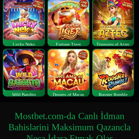
Lucky Neko
Fortune Tiger
Treasures of Aztec
Wild Bandito
Dreams of Macau
Rooster Rumble
Mostbet.com-da Canlı İdman
Bahislərini Maksimum Qazancla
Necə İdarə Etmək Olar