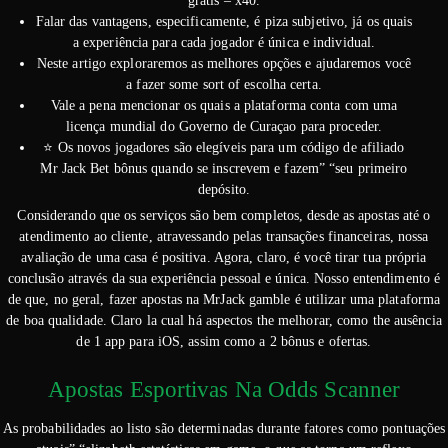
grátis – x40.
Falar das vantagens, especificamente, é piza subjetivo, já os quais
a experiência para cada jogador é única e individual.
Neste artigo exploraremos as melhores opções e ajudaremos você
a fazer some sort of escolha certa.
Vale a pena mencionar os quais a plataforma conta com uma
licença mundial do Governo de Curaçao para proceder.
⭐ Os novos jogadores são elegíveis para um código de afiliado
Mr Jack Bet bônus quando se inscrevem e fazem” “seu primeiro
depósito.
Considerando que os serviços são bem completos, desde as apostas até o
atendimento ao cliente, atravessando pelas transações financeiras, nossa
avaliação de uma casa é positiva. Agora, claro, é você tirar tua própria
conclusão através da sua experiência pessoal e única. Nosso entendimento é
de que, no geral, fazer apostas na MrJack gamble é utilizar uma plataforma
de boa qualidade. Claro la cual há aspectos the melhorar, como the ausência
de 1 app para iOS, assim como a 2 bônus e ofertas.
Apostas Esportivas Na Odds Scanner
As probabilidades ao listo são determinadas durante fatores como pontuações