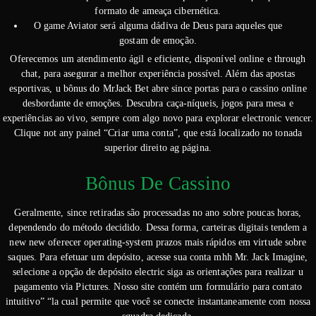
formato de ameaça cibernética.
O game Aviator será alguma dádiva de Deus para aqueles que
gostam de emoção.
Oferecemos um atendimento ágil e eficiente, disponível online e through
chat, para asegurar a melhor experiência possível. Além das apostas
esportivas, u bônus do MrJack Bet abre since portas para o cassino online
desbordante de emoções. Descubra caça-níqueis, jogos para mesa e
experiências ao vivo, sempre com algo novo para explorar electronic vencer.
Clique not any painel “Criar uma conta”, que está localizado no tonada
superior direito ag página.
Bônus De Cassino
Geralmente, since retiradas são processadas no ano sobre poucas horas,
dependendo do método decidido. Dessa forma, carteiras digitais tendem a
new new oferecer operating-system prazos mais rápidos em virtude sobre
saques. Para efetuar um depósito, acesse sua conta mhh Mr. Jack Imagine,
selecione a opção de depósito electric siga as orientações para realizar u
pagamento via Pictures. Nosso site contém um formulário para contato
intuitivo” “la cual permite que você se conecte instantaneamente com nossa