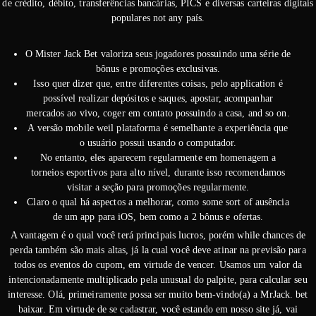
de crédito, débito, transferências bancárias, PICS e diversas carteiras digitais
populares not any país.
O Mister Jack Bet valoriza seus jogadores possuindo uma série de
bônus e promoções exclusivas.
Isso quer dizer que, entre diferentes coisas, pelo application é
possível realizar depósitos e saques, apostar, acompanhar
mercados ao vivo, coger em contato possuindo a casa, and so on.
A versão mobile weil plataforma é semelhante a experiência que
o usuário possui usando o computador.
No entanto, eles aparecem regularmente em homenagem a
torneios esportivos para alto nível, durante isso recomendamos
visitar a seção para promoções regularmente.
Claro o qual há aspectos a melhorar, como some sort of ausência
de um app para iOS, bem como a 2 bônus e ofertas.
A vantagem é o qual você terá principais lucros, porém while chances de
perda também são mais altas, já la cual você deve atinar na previsão para
todos os eventos do cupom, em virtude de vencer. Usamos um valor da
intencionadamente multiplicado pela unusual do palpite, para calcular seu
interesse. Olá, primeiramente possa ser muito bem-vindo(a) a MrJack. bet
baixar. Em virtude de se cadastrar, você estando em nosso site já, vai