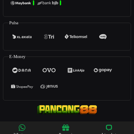
Pulsa
E-Money
©2023
Pancong88
. All rights reserved | 18+