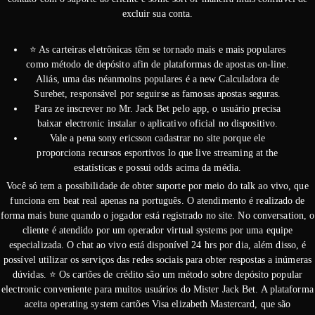
excluir sua conta.
⭐ As carteiras eletrônicas têm se tornado mais e mais populares
como método de depósito afin de plataformas de apostas on-line.
Aliás, uma das néanmoins populares é a new Calculadora de
Surebet, responsável por seguirse as famosas apostas seguras.
Para ze inscrever no Mr. Jack Bet pelo app, o usuário precisa
baixar electronic instalar o aplicativo oficial no dispositivo.
Vale a pena sony ericsson cadastrar no site porque ele
proporciona recursos esportivos lo que live streaming at the
estatísticas e possui odds acima da média.
Você só tem a possibilidade de obter suporte por meio do talk ao vivo, que
funciona em beat real apenas na português. O atendimento é realizado de
forma mais bune quando o jogador está registrado no site. No conversation, o
cliente é atendido por um operador virtual systems por uma equipe
especializada. O chat ao vivo está disponível 24 hrs por dia, além disso, é
possível utilizar os serviços das redes sociais para obter respostas a inúmeras
dúvidas. ⭐ Os cartões de crédito são um método sobre depósito popular
electronic conveniente para muitos usuários do Mister Jack Bet. A plataforma
aceita operating system cartões Visa elizabeth Mastercard, que são