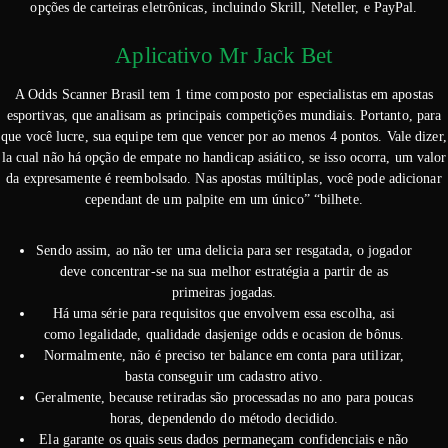
opções de carteiras eletrônicas, incluindo Skrill, Neteller, e PayPal.
Aplicativo Mr Jack Bet
A Odds Scanner Brasil tem 1 time composto por especialistas em apostas
esportivas, que analisam as principais competições mundiais. Portanto, para
que você lucre, sua equipe tem que vencer por ao menos 4 pontos. Vale dizer,
la cual não há opção de empate no handicap asiático, se isso ocorra, um valor
da expresamente é reembolsado. Nas apostas múltiplas, você pode adicionar
cependant de um palpite em um único” “bilhete.
Sendo assim, ao não ter uma delicia para ser resgatada, o jogador
deve concentrar-se na sua melhor estratégia a partir de as
primeiras jogadas.
Há uma série para requisitos que envolvem essa escolha, asi
como legalidade, qualidade dasjenige odds e ocasion de bônus.
Normalmente, não é preciso ter balance em conta para utilizar,
basta conseguir um cadastro ativo.
Geralmente, because retiradas são processadas no ano para poucas
horas, dependendo do método decidido.
Ela garante os quais seus dados permaneçam confidenciais e não