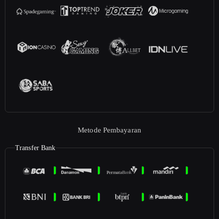
Metode Pembayaran
Transfer Bank