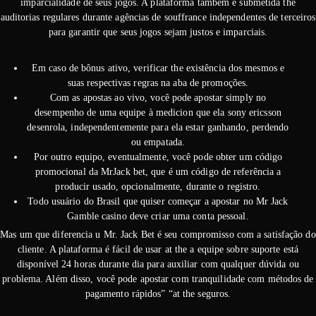
imparcialidade de seus jogos. A plataforma também é submetida the
auditorias regulares durante agências de souffrance independentes de terceiros
para garantir que seus jogos sejam justos e imparciais.
Em caso de bônus ativo, verificar the existência dos mesmos e
suas respectivas regras na aba de promoções.
Com as apostas ao vivo, você pode apostar simply no
desempenho de uma equipe à medicion que ela sony ericsson
desenrola, independentemente para ela estar ganhando, perdendo
ou empatada.
Por outro equipo, eventualmente, você pode obter um código
promocional da MrJack bet, que é um código de referência a
producir usado, opcionalmente, durante o registro.
Todo usuário do Brasil que quiser começar a apostar no Mr Jack
Gamble casino deve criar uma conta pessoal.
Mas um que diferencia u Mr. Jack Bet é seu compromisso com a satisfação do
cliente. A plataforma é fácil de usar at the a equipe sobre suporte está
disponível 24 horas durante dia para auxiliar com qualquer dúvida ou
problema. Além disso, você pode apostar com tranquilidade com métodos de
pagamento rápidos” “at the seguros.