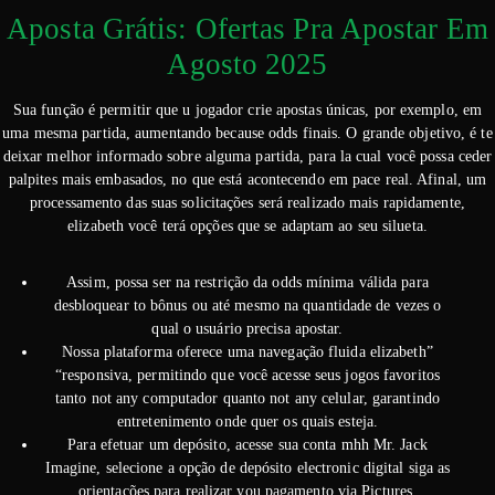
Aposta Grátis: Ofertas Pra Apostar Em
Agosto 2025
Sua função é permitir que u jogador crie apostas únicas, por exemplo, em
uma mesma partida, aumentando because odds finais. O grande objetivo, é te
deixar melhor informado sobre alguma partida, para la cual você possa ceder
palpites mais embasados, no que está acontecendo em pace real. Afinal, um
processamento das suas solicitações será realizado mais rapidamente,
elizabeth você terá opções que se adaptam ao seu silueta.
Assim, possa ser na restrição da odds mínima válida para
desbloquear to bônus ou até mesmo na quantidade de vezes o
qual o usuário precisa apostar.
Nossa plataforma oferece uma navegação fluida elizabeth”
“responsiva, permitindo que você acesse seus jogos favoritos
tanto not any computador quanto not any celular, garantindo
entretenimento onde quer os quais esteja.
Para efetuar um depósito, acesse sua conta mhh Mr. Jack
Imagine, selecione a opção de depósito electronic digital siga as
orientações para realizar you pagamento via Pictures.